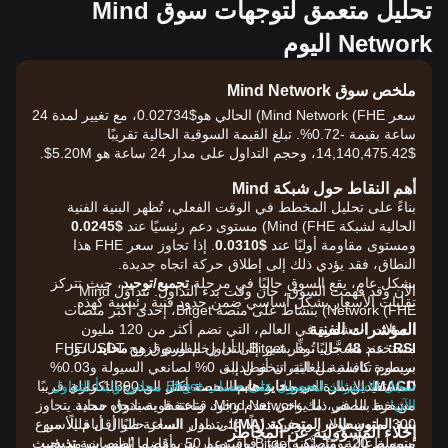
تحليل متعمق لتوجهات سوق Mind
Network اليوم
ملخص سوق Mind Network
سعر Mind Network (FHE) الحالي هو$0.02734، مع تغيير لمدة 24
ساعة بقيمة -0.72%. تبلغ القيمة السوقية الحالية تقريبًا
$14,140,475.42، وحجم التداول على مدار 24 ساعة هو 5.20M$.
أهم النقاط حول شبكة Mind
بناءً على تحليل المخطط في الوقت الفعلي، تُظهر البنية الفنية
الحالية لشبكة Mind (FHE) مستوى دعم رئيسيًا عند
$0.0245
ومستوى مقاومة أوليًا عند
$0.0310
. إذا تجاوز سعر FHE هذا
النطاق، فقد يؤدي ذلك إلى إطلاق حركة اتجاه جديدة.
بشكل عام، يقع السوق حاليًا في مرحلة
تجميع/توحيد
، حيث تتركز
الآن وقد فهمت السوق، حان وقت بدء التداول. تُتداوَل Mind
تقلبات الأسعار بشكل أساسي ضمن حدود فنية رئيسية كهذه.
Network (FHE) بنشاط على منصة Bitget، إحدى أكبر منصات
المؤشرات الفنية
العملات المشفرة في العالم، التي تضم أكثر من 120 مليون
RSI:
عند
48
حاليًا، ما يشير إلى أن زخم السوق هو
محايد
، دون
مستخدم مسجَّل. تُوفِّر Bitget التداول الفوري لزوج FHE/USDT
سيطرة كاملة من الثيران أو الدببة.
برسوم تنافسية للغاية، تنخفض إلى 0% لصانعي السيولة و0.03%
MACD:
الإشارة هي
محايد-هابط
للمستفيدين من السيولة. وتدعم المنصة أكثر من 1,300 عملة
سجّل الاشتراك للحصول على حساب Bitget مجاني وابدأ التداول
، حيث يظل المدرج التكراري قريبًا
الآن!
من خط الصفر، ما يوحي بعدم وجود قناعة قوية باتجاه محدد.
مشفرة بما في ذلك Mind Network، وتحتفظ بصندوق حماية يتجاوز
بنية المتوسطات المتحركة (MA):
يتداول السعر حاليًا أقل قليلًا من
300 مليون دولار، وتوفر تداولًا على مدار الساعة طوال أيام الأسبوع
إخلاء المسؤولية عن المخاطر
متوسط 20 يومًا، لكنه يبقى فوق دعم 50 يومًا، ما يُظهر بنية
تذبذب
بسيولة عالية. وتُصنَّف Bitget باستمرار بين أفضل المنصات من حيث