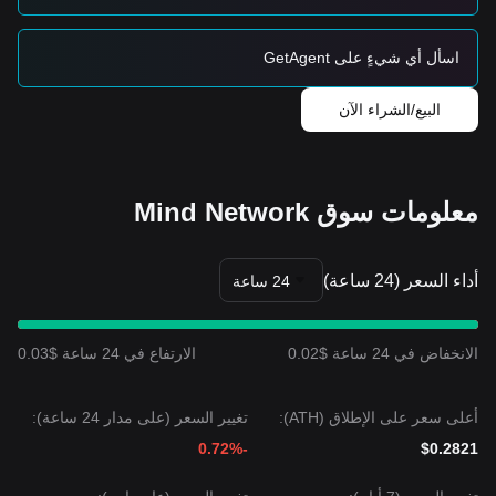
السعر المستهدف التالي هو
$0.0385
.
إذا انخفض السعر تحت
$0.0245
، فقد يكون الهدف السلبي التالي
.
$0.0215
اسأل أي شيءٍ على GetAgent
توافق آراء السوق
استنادًا إلى عدة تحليلات، فإن التوافق هو: على الرغم من أن شبكة
البيع/الشراء الآن
Mind قد تشهد تذبذبًا أو توحيدًا في المدى القصير، إلا أنه ما دام
السعر يبقى فوق مستوى الدعم الرئيسي عند
$0.0245
، يُتوقع أن
يظل اتجاه الأجل المتوسط
صعودي-محايد
.
معلومات سوق Mind Network
أداء السعر (24 ساعة)
24 ساعة
الانخفاض في 24 ساعة $0.02
الارتفاع في 24 ساعة $0.03
أعلى سعر على الإطلاق (ATH):
تغيير السعر (على مدار 24 ساعة):
-0.72%
$0.2821