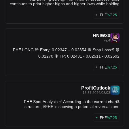
continues to print higher highs and higher lows while holding
above key support. A clean breakout above resistance could
trigger another strong bullish leg. Entry: 0.02470 – 0.02500
FHE
%7.25+
TP1: 0.02550 TP2: 0.02620 TP3: 0.02700 SL: 0.02370 Buy
and Trade $FHE
HNIW30
4يوم
🟢 $FHE LONG 🎯 Entry: 0.02347 – 0.02354 🛑 Stop Loss:
0.02270 🎯 TP: 0.02431 - 0.02511 - 0.02592
FHE
%7.25+
ProfitOutlook
2026/08/03 13:37
$FHE Spot Analysis ✅ According to the current chart
structure, #FHE is showing a potential reversal zone
between $0.017 – $0.023. If buyers step in and momentum
builds from this area, the price could target $0.05 – $0.07 in
FHE
%7.25+
the mid-term. $swarms $PTB