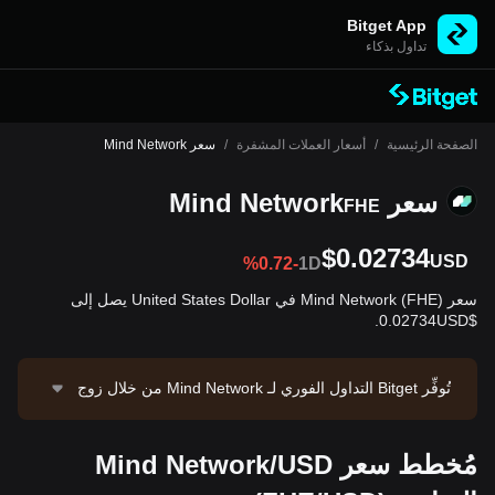
Bitget App
تداول بذكاء
الصفحة الرئيسية
/
أسعار العملات المشفرة
/
سعر Mind Network
سعر Mind Network
FHE
$0.02734
USD
%0.72-
1D
سعر Mind Network (FHE) في United States Dollar يصل إلى
$0.02734USD.
تُوفِّر Bitget التداول الفوري لـ Mind Network من خلال زوج
التداول FHE/USDT. السعر الحالي لـ FHE/USDT هو 0.027
51، بحجم تداول يبلغ $125,819.14 خلال 24 ساعة. تبلغ القي
مُخطط سعر Mind Network/USD
مة السوقية لـ Mind Network حوالي $14,140,475.42، وإم
داد متداوَل قدره 517.22M FHE. مصدر البيانات: منصة Bitg