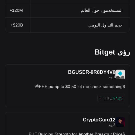
المستخدمون حول العالم
120M+
حجم التداول اليومي
$20B+
رؤى Bitget
BGUSER-9R8DY4V0
1يوم
$FHE pump to $0.50 let me check something🤣
FHE
%7.25+
CryptoGuru12
3يوم
$FHE Building Strength for Another Breakout Price