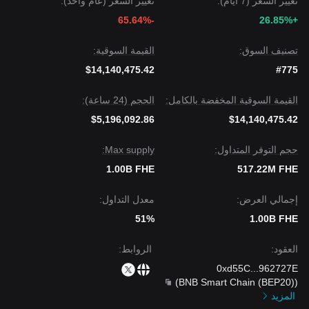
تغيير السعر (7 أيام):
تغيير السعر (عام واحد):
-65.64%
+26.85%
تصنيف السوق:
القيمة السوقية:
$14,140,475.42
#775
القيمة السوقية المخفضة بالكامل:
الحجم (24 ساعة):
$5,196,092.86
$14,140,475.42
حجم التوفر المتداول:
Max supply:
1.00B FHE
517.22M FHE
إجمالي العرض:
معدل التداول:
51%
1.00B FHE
العقود
:
الروابط
:
0xd55C
...
962727E
)
BNB Smart Chain (BEP20)
(
المزيد