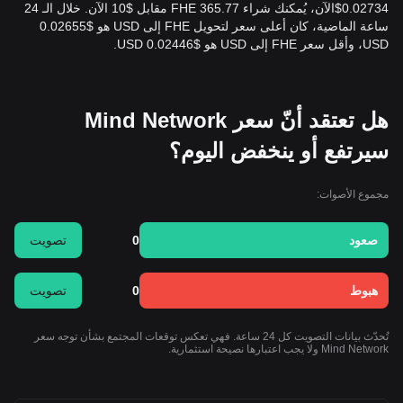
0.02734$الآن، يُمكنك شراء 365.77 FHE مقابل $10 الآن. خلال الـ 24
ساعة الماضية، كان أعلى سعر لتحويل FHE إلى USD هو $0.02655
USD، وأقل سعر FHE إلى USD هو $0.02446 USD.
هل تعتقد أنّ سعر Mind Network
سيرتفع أو ينخفض اليوم؟
مجموع الأصوات:
صعود
0
تصويت
هبوط
0
تصويت
تُحدّث بيانات التصويت كل 24 ساعة. فهي تعكس توقعات المجتمع بشأن توجه سعر
Mind Network ولا يجب اعتبارها نصيحة استثمارية.