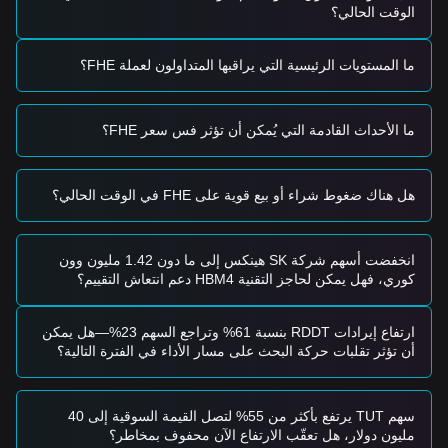
مناطق سيولة أقل.
الوقت الحالي؟
استراتيجية الشراء
للمستثمرين المحافظين
• انتظر تراجع سعر شبكة Mind إلى مستوى الدعم
$0.0245
ما المستويات الرئيسية التي يراقبها المتداولون لعملة FHE؟
ثم
اشترِ على دفعات بعد تأكيد حدوث دعم.
• بدلاً من ذلك، انتظر حدوث اختراق مؤكد وإغلاق شمعة فوق
$0.0310
قبل الدخول إلى السوق.
ما الأحداث القادمة التي يُمكن أن تؤثر فس سعر FHE؟
للمستثمرين ذوي التركيز على الاتجاه
• إذا اخترق السعر مقاومة
$0.0310
، فمن المرجح أن يتشكل اتجاه
صعودي جديد.
هل هناك ضغوط شراء أو بيع قوية على FHE في الوقت الحالي؟
• يُقدَّر أن السعر المستهدف التالي لهذه المرحلة هو
$0.0385
.
للمستثمرين على المدى الطويل
• طالما بقي السوق فوق مستوى الدعم الكلي
$0.0220
، تظل البنية
طويلة الأجل إيجابية للتجميع.
انخفضت أسهم شركة SK هينكس إلى ما دون 1.42 مليون وون
كوري، فهل يمكن لحاجز التقنية HBM4 دعم انتعاش التقييم؟
ملخص الاتجاهات
ملاحظات حول السوق
من منظور قصير الأجل، أظهرت شبكة Mind بنية سعرية من نوع
ارتفاع إيرادات RDDT بنسبة 61% وتراجع السهم 23%—هل يمكن
التجميع الجانبي
خلال الأيام السبعة الماضية، وكانت معنويات السوق
أن تؤثر تقلبات حركة البحث على مسار الأداء في الفترة التالية؟
بشكل عام
متفائلة بحذر
. وتُظهر التحليلات في الأجل المتوسط أن
السعر يتذبذب حاليًا بين مستوى
$0.0245
للدعم ومستوى
$0.0310
للمقاومة.
توقعات السوق
سهم TUT يرتفع بأكثر من 55% لتصل القيمة السوقية إلى 40
إذا اخترق سعر شبكة Mind مستوى
$0.0310
صعودًا، فقد يكون
مليون دولار، هل تعقّب الارتفاع الآن محفوف بمخاطر؟