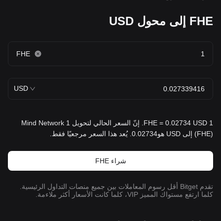
FHE إلى محول USD
FHE
USD
1 FHE = 0.02734 USD. إنّ السعر الحالي لتحويل 1 Mind Network
(FHE) إلى USD هو0.02734. يُعد هذا السعر مرجعيًا فقط.
شراء FHE
تقدم Bitget أقل رسوم المعاملات بين جميع منصات التداول الرئيسية.
كلما ارتفع مستواك المميز VIP، كلما كانت الأسعار أكثر ملاءمة.