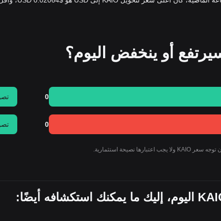
يُمكنك شراء 548.43 KAIO مقابل $10 الآن. خلال الـ 24 ساعة الماضي
0
تصو
0
تصو