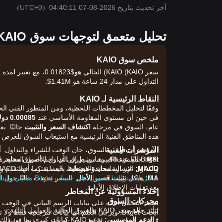
آخر تحديث بتاريخ 2026-08-07 04:40:11
（UTC+0）
تحليل متعمق لتوجهات سوق KAIO اليوم
ملخص سوق KAIO
التداول على مدار 24 ساعة هو 1.41M$.
النقاط الرئيسية لـ KAIO
وفقًا لتحليل المخططات اللحظية، ومن المنظور الفني ال
في حين أن مستوى المقاومة الأساسي عند
0.00085 دولار
عام، السوق في مرحلة
اكتشاف السعر والتثبيت
هذه المناطق الفنية الرئيسية مع استيعاب السوق للعرض ا
المؤشرات الفنية
RSI:
حاليًا عند
48
، مما يشير إلى أن زخم السوق
محايد
. 
MACD:
الإشارة
محايدة-هبوطية
، حيث يقترب خط MACD من خط الإشارة، مما يعكس غياب قناعة اتجاهية قوية على المدى القصير.
والتداول عبر السلسلة والاحتفاظ بالعملة. كما أنها تقدم
MA:
هيكل
تثبيت قصير الأجل
سجّل الاشتراك للحصول على حساب Bitget مجاني وابدأ التداول الآن!
. السعر يتذبذب حاليًا حول
بعد تقلبات الإطلاق الأولية.
إخلاء المسؤولية عن المخاطر
محركات السوق
تتأثر حالة سعر KAIO والسوق الحالية بالعوامل التالية:
أبحاث Bitget. ويُرجى العلم أنها بيانات مرجعية ف
•
الدعم المؤسسي:
قرارات استثمارية بناءً على قدرتك على تحمل المخاطر.