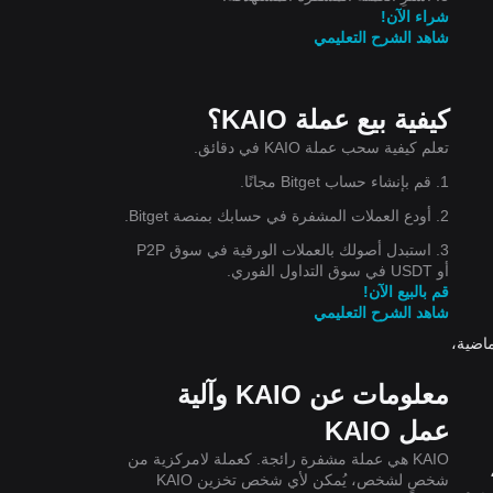
شراء الآن!
شاهد الشرح التعليمي
قية
كيفية بيع عملة KAIO؟
 للمنتجات التجزئة مثل KASH. من تحليل هيكلي متوسط الأجل، يتأرجح سعر KAIO حاليًا
تعلم كيفية سحب عملة KAIO في دقائق.
1. قم بإنشاء حساب Bitget مجانًا.
2. أودع العملات المشفرة في حسابك بمنصة Bitget.
3. استبدل أصولك بالعملات الورقية في سوق P2P
أو USDT في سوق التداول الفوري.
قم بالبيع الآن!
شاهد الشرح التعليمي
 انخفض سعر KAIO بنسبة 4.98% خلال الـ 24 ساعة الماضية،
معلومات عن KAIO وآلية
عمل KAIO
KAIO هي عملة مشفرة رائجة. كعملة لامركزية من
0.01$الآن،
شخصٍ لشخص، يُمكن لأي شخص تخزين KAIO