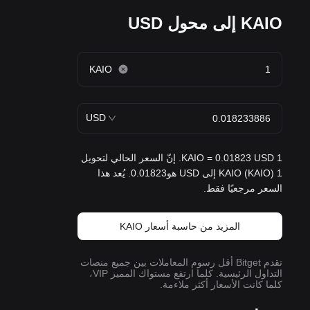
KAIO إلى محول USD
KAIO
USD
1 KAIO = 0.01823 USD. إنّ السعر الحالي لتحويل
1 KAIO (KAIO) إلى USD هو0.01823. يُعد هذا
السعر مرجعيًا فقط.
المزيد من حاسبة أسعار KAIO
تقدم Bitget أقل رسوم المعاملات بين جميع منصات
التداول الرئيسية. كلما ارتفع مستواك المميز VIP،
كلما كانت الأسعار أكثر ملاءمة.