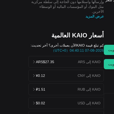
ة، كان أعلى سعر لتحويل KAIO إلى USD هو $0.02064 USD، وأقل سعر
وإرسالها واستلامها دون الحاجة إلى سلطة مركزية
مثل البنوك أو المؤسسات المالية أو الوسطاء
الآخرين.
عرض المزيد
أسعار KAIO العالمية
كم تبلغ قيمة KAIOالآن بعملات أخرى؟ آخر تحديث:
يت
2026-08-07 04:40:11（UTC+0）
KAIO إلى ARS
ARS$27.35
يت
KAIO إلى CNY
¥0.12
KAIO إلى RUB
₽1.51
KAIO إلى USD
$0.02