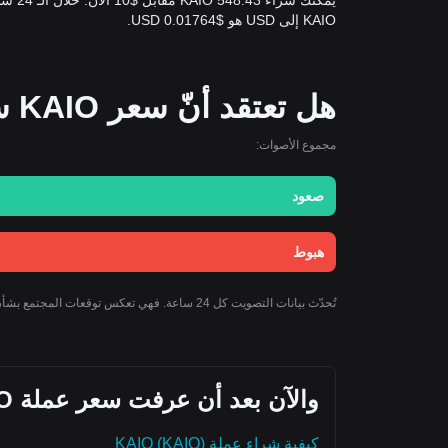
KAIO إلى USD هو $0.01764 USD.
هل تعتقد أنّ سعر KAIO سيرتفع أو ينخفض اليوم؟
مجموع الأصوات:
صعود
هبوط
تُحدّث بيانات التصويت كل 24 ساعة. فهي تعكس توقعات المجتمع بشأن توجه سعر KAIO ولا يجب اعتبارها نصيحة استثمارية.
والآن بعد أن عرفت سعر عملة KAIO اليوم، إليك ما يمكنك استكشافه أيضًا:
كيفية شراء عملة KAIO (KAIO)