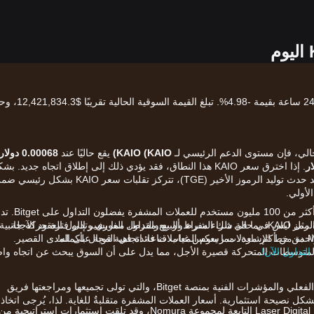
سعر KAIO (KAIO) الحالي هو$0.01823، مع تغيير لمدة 24 ساعة بقيمة -4.98%. 
حالي، فإن مستوى الدعم الرئيسي لـ
KAIO (KAIO)
يقع حاليًا عند
0.00068 دولار
. إذا اخترق سعر KAIO هذا النطاق، فقد يؤدي ذلك إلى إطلاق اتجاه جديد. ب
حاليًا. بعد حدث توليد الرموز الأخير (TGE)، تتركز تقلبات سعر KAIO بشكل رئي
لأولي.
الآن بعد أن فهمت السوق، حان الوقت للشراء والتداول. أكثر من 100 مليون 
Bitget مجموعة كبيرة من طرق التداول للأصول المشفرة مثل KAIO، بما في ذلك الشراء والبيع والتداول الفوري وتداول العقود الآجلة
الرمز ليس في حالة شراء مفرط أو بيع مفرط، مما يشير إلى فترة حركة جانبية
 واحدة من أكثر معدلات رسوم المعاملات فائدة في المجال بأكمله!
 المتوسطات المتحركة قصيرة الأجل، مما يدل على أن السوق يبحث عن اتجاه وا
يعتمد التحليل أعلاه على بيانات الرسم البياني في الوقت الفعلي والمؤشرات الفنية بمنصة Bitget، والتي تولى تجميعها ومراجعتها فريق
قط ولا تشكل نصيحة استثمارية. أسعار العملات المشفرة متقلبةٌ للغاية. لذا، يُرجى اتخاذ
تدعم KAIO كيانات كبرى بما في ذلك Laser Digital التابعة لمجموعة Nomura، وقد تلقت استثمارات استراتيجية من