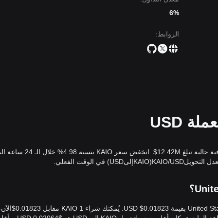
هيكل المتوسط إلى طويل الأجل صحيًا، مدعومًا بالدور الأساسي للبروتوكول في
6%
الروابط
:
لال الأيام السبعة الماضية، كما هو معتاد للرموز المدرجة حديثًا. المعنويات السو
، مع التركيز على الإطلاق القادم
ف التالي عند
0.00115 دولار
.
دف التالي عند
0.00055 دولار
.
إجماع بين المحللين المختلفين هو: بينما قد يشهد KAIO تقلبات قصيرة الأجل أو تثبيتًا أثناء ترسيخ تقييمه السوقي، طالما بقي السعر فوق
الاتجاه المتوسط الأجل
صعودي-محايد
، مدفوعًا بالتبني المؤسسي لبنيته التحتية
سعر KAIO المباشر اليوم هو 0.01823$USD، مع قيمة سوقية حالية تبلغ 12.42M$.
اعتبارًا من الآن، يُقيّم سعر KAIO (KAIO) بعملة United States Dollar بقيمة 0.01823$ USD. يُمكنك شراء 1 KAIO مقابل 823