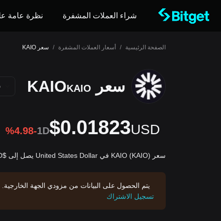
شراء العملات المشفرة
نظرة عامة عل
الصفحة الرئيسية
/
أسعار العملات المشفرة
/
سعر KAIO
سعر KAIO
D
KAIO
$0.01823
USD
%4.98-
1D
سعر KAIO (KAIO) في United States Dollar يصل إلى $0.01823USD.
يتم الحصول على البيانات من مزودي الجهة الخارجية. 
تسجيل الاشتراك