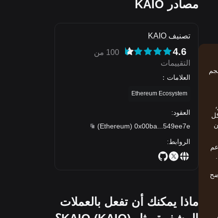
مصادر KAIO
تصنيف KAIO
4.6
100 من
التقييمات
تبلغ القيمة السوقية الحالية تقريبًا $12,421,834.3، وحجم
العلامات
：
Ethereum Ecosystem
،
العقود
:
شكل
سي ضمن
)
Ethereum
(
0x00ba
...
549ee7e
الروابط
:
مستخدم للعملات المشفرة يفضلون التداول على Bitget. تدعم
.
ضح
ماذا يمكنك أن تفعل بالعملات