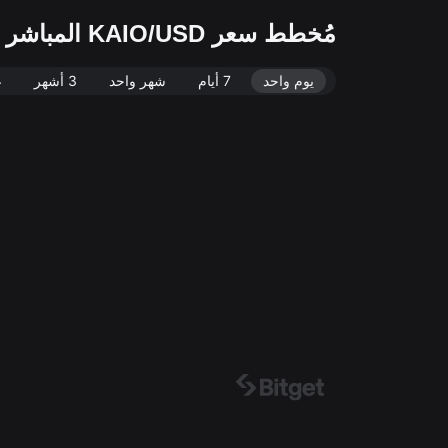
مُخطط سعر KAIO/USD المباشر (KAIO/USD)
يوم واحد
7 أيام
شهر واحد
3 أشهر
ع