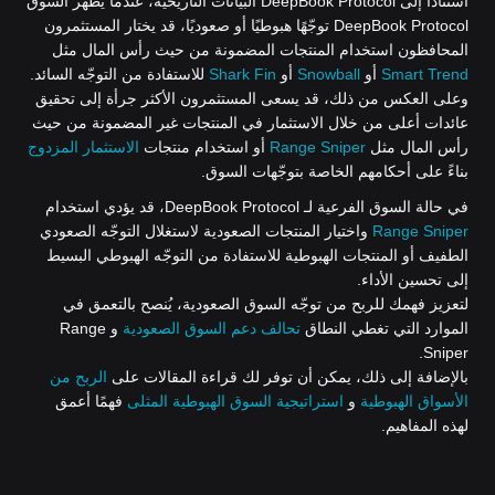
استنادًا إلى DeepBook Protocol البيانات التاريخية، عندما يُظهر السوق
DeepBook Protocol توجّهًا هبوطيًا أو صعوديًا، قد يختار المستثمرون
المحافظون استخدام المنتجات المضمونة من حيث رأس المال مثل
Smart Trend
أو
Snowball
أو
Shark Fin
للاستفادة من التوجّه السائد.
وعلى العكس من ذلك، قد يسعى المستثمرون الأكثر جرأة إلى تحقيق
عائدات أعلى من خلال الاستثمار في المنتجات غير المضمونة من حيث
رأس المال مثل
Range Sniper
أو استخدام منتجات
الاستثمار المزدوج
بناءً على أحكامهم الخاصة بتوجّهات السوق.
في حالة السوق الفرعية لـ DeepBook Protocol، قد يؤدي استخدام
Range Sniper
واختيار المنتجات الصعودية لاستغلال التوجّه الصعودي
الطفيف أو المنتجات الهبوطية للاستفادة من التوجّه الهبوطي البسيط
إلى تحسين الأداء.
لتعزيز فهمك للربح من توجّه السوق الصعودية، يُنصح بالتعمق في
الموارد التي تغطي النطاق
تحالف دعم السوق الصعودية
و Range
Sniper.
بالإضافة إلى ذلك، يمكن أن توفر لك قراءة المقالات على
الربح من
الأسواق الهبوطية
و
استراتيجية السوق الهبوطية المثلى
فهمًا أعمق
لهذه المفاهيم.