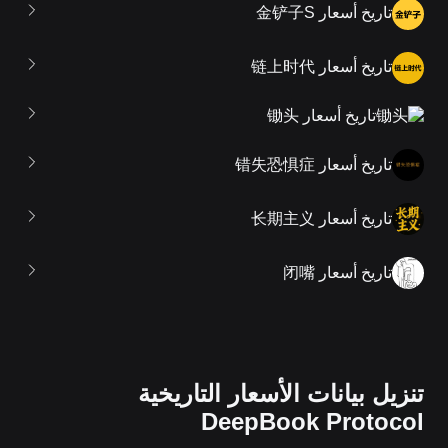
تاريخ أسعار 金铲子S
تاريخ أسعار 链上时代
تاريخ أسعار 锄头
تاريخ أسعار 错失恐惧症
تاريخ أسعار 长期主义
تاريخ أسعار 闭嘴
تنزيل بيانات الأسعار التاريخية
DeepBook Protocol