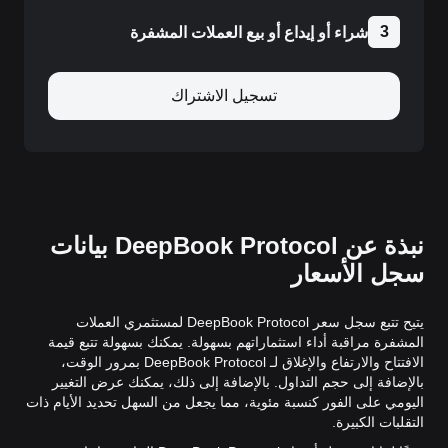
3
شراء أو إيداع أو بيع العملات المشفرة
تسجيل الاشتراك
نبذة عن DeepBook Protocol بيانات
سجل الأسعار
يتيح تتبع سجل سعر DeepBook Protocol لمستثمري العملات
المشفرة مراقبة أداء استثماراتهم بسهولة. يمكنك بسهولة تتبع قيمة
الافتتاح والارتفاع والإغلاق لـ DeepBook Protocol بمرور الوقت،
بالإضافة إلى حجم التداول. بالإضافة إلى ذلك، يمكنك عرض التغيير
اليومي على الفور كنسبة مئوية، مما يجعل من السهل تحديد الأيام ذات
التقلبات الكبيرة.