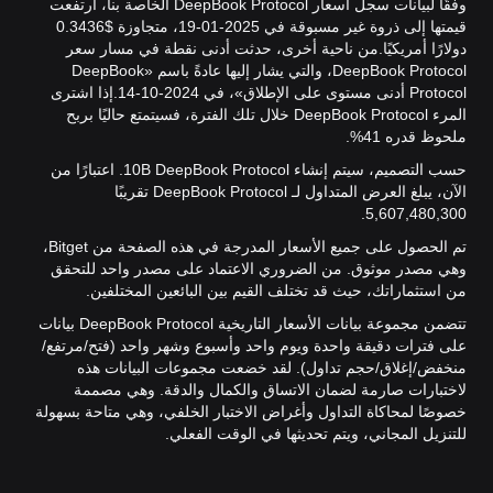
وفقًا لبيانات سجل أسعار DeepBook Protocol الخاصة بنا، ارتفعت
قيمتها إلى ذروة غير مسبوقة في 2025-01-19، متجاوزة $0.3436
دولارًا أمريكيًا.
من ناحية أخرى، حدثت أدنى نقطة في مسار سعر
DeepBook Protocol، والتي يشار إليها عادةً باسم «DeepBook
Protocol أدنى مستوى على الإطلاق»، في 2024-10-14.
إذا اشترى
المرء DeepBook Protocol خلال تلك الفترة، فسيتمتع حاليًا بربح
ملحوظ قدره 41%.
حسب التصميم، سيتم إنشاء 10B DeepBook Protocol. اعتبارًا من
الآن، يبلغ العرض المتداول لـ DeepBook Protocol تقريبًا
5,607,480,300.
تم الحصول على جميع الأسعار المدرجة في هذه الصفحة من Bitget،
وهي مصدر موثوق. من الضروري الاعتماد على مصدر واحد للتحقق
من استثماراتك، حيث قد تختلف القيم بين البائعين المختلفين.
تتضمن مجموعة بيانات الأسعار التاريخية DeepBook Protocol بيانات
على فترات دقيقة واحدة ويوم واحد وأسبوع وشهر واحد (فتح/مرتفع/
منخفض/إغلاق/حجم تداول). لقد خضعت مجموعات البيانات هذه
لاختبارات صارمة لضمان الاتساق والكمال والدقة. وهي مصممة
خصوصًا لمحاكاة التداول وأغراض الاختبار الخلفي، وهي متاحة بسهولة
للتنزيل المجاني، ويتم تحديثها في الوقت الفعلي.