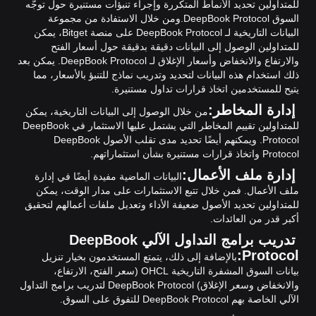
للمتداولين تحديد الأنماط المتكررة وإجراء تنبؤات مستنيرة حول توجّه
السوق DeepBook Protocol.
ومن خلال الاستفادة من مجموعة
البيانات التاريخية لـ DeepBook Protocol على منصة Bitget، يمكن
للمتداولين الوصول إلى البيانات دقيقة بدقيقة حول أسعار الفتح
والارتفاع والانخفاض وأسعار الإغلاق لـ DeepBook Protocol. يمكن بعد
ذلك استخدام هذه البيانات لتحديد وتدريب نماذج للتنبؤ بالأسعار، مما
يتيح للمستخدمين اتخاذ قرارات تداول مستنيرة.
إدارة المخاطر:
من خلال الوصول إلى البيانات التاريخية، يمكن
للمتداولين تقييم المخاطر التي يشتمل عليها الاستثمار في DeepBook
Protocol. ويمكنهم أيضًا تحديد مدى تقلب الأصول DeepBook
Protocol واتخاذ قرارات مستنيرة بشأن استثماراتهم.
إدارة ملف الأعمال:
البيانات الماضية مفيدة أيضًا في إدارة
ملف الأعمال. فمن خلال تتبع الاستثمارات على مدار الوقت، يمكن
للمتداولين تحديد الأصول ضعيفة الأداء وتعديل ملفات أعمالهم لتحقيق
أكبر قدر من العائدات.
تدريب برامج التداول الآلي DeepBook
Protocol:
بالإضافة إلى ذلك، يتمتع المستخدمون بخيار تنزيل
بيانات السوق المشفرة التاريخية OHCL (سعر الفتح، الارتفاع،
والانخفاض وسعر الإغلاق) DeepBook Protocol لتدريب برامج التداول
الآلي الخاصة بهم DeepBook Protocol للتفوق على السوق.