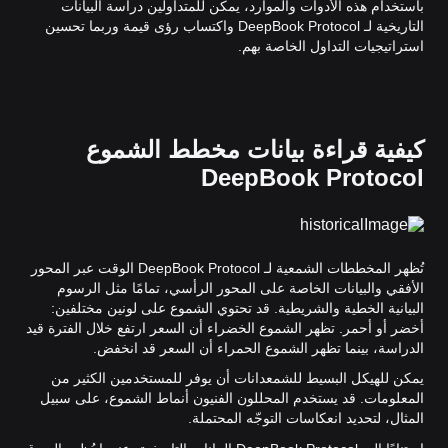
باستخدام هذه الأدوات والموارد، يمكن للمتداولين دراسة البيانات
التاريخية لـ DeepBook Protocol واكتساب رؤى قيمة وربما تحسين
استراتيجيات التداول الخاصة بهم.
كيفية قراءة بيانات مخطط الشموع
DeepBook Protocol
تُظهر المخططات الشمعية لـ DeepBook Protocol الوقت عبر المحور
الأفقي والبيانات الخاصة على المحور الرأسي، تمامًا مثل الرسوم
البيانية الخطية والشريطية. قد تحتوي الشموع على لونين مختلفين:
أخضر أو أحمر. تظهر الشموع الخضراء أن السعر ارتفع خلال الفترة قيد
الدراسة، بينما تظهر الشموع الحمراء أن السعر قد انخفض.
يمكن للهيكل البسيط للشمعدانات أن يوفر للمستخدمين الكثير من
المعلومات. قد يستخدم المحللون الفنيون أنماط الشموع، على سبيل
المثال، لتحديد انعكاسات التوجّه المحتملة.