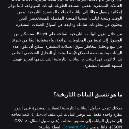
العملات المشفرة. بفضل السمعة الطويلة للبيانات الموثوقة، فإننا نوفر
إمكانية وصول
مجانًا
إلى بيانات العملات المشفرة التاريخية لبعض
الوقت.
ونتيجة لذلك، أصبحنا المنصة المفضلة للمستخدمين الذين
يبحثون عن معلومات شاملة ودقيقة عن أسواق العملات المشفرة.
من خلال تنزيل البيانات التاريخية المتاحة على Bitget، ستتمكن من
الوصول إلى ثروة من المعلومات الرائعة، والاستفادة أيضًا من خبرتنا
في تتبع وتحليل مخاطر سوق العملات المشفرة. يمكن أن تكون هذه
البيانات بمثابة نقطة انطلاق قيّمة للبحث أو التحليل الشخصي الخاص
بك. لا تتردد في استخدام البيانات التاريخية التي نقدمها لتعزيز فهمك
لمشهد العملة المشفرة.
ما هو تنسيق البيانات التاريخية؟
يمكنك تنزيل جداول البيانات التاريخية للعملات المشفرة على الفور
بنقرة واحدة فقط. يتم توفير البيانات في ملف Excel. إذا كنت بحاجة
إلى تحويل البيانات إلى تنسيق مختلف (على سبيل المثال، CSV ->
JSON)، فإننا نوصي بـ
ConvertCSV
. لقطة شاشة: