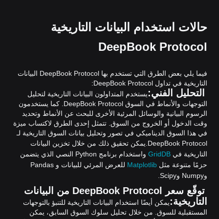
حالات استخدام البيانات التاريخية
DeepBook Protocol
فيما يلي بعض الطرق التي تستخدم بها DeepBook Protocol البيانات
التاريخية في تداول DeepBook Protocol:
التحليل الفني:
يستخدم المتداولون البيانات التاريخية لتحليل
التوجهات والأنماط في السوق DeepBook Protocol. كما يستخدمون
الرسوم البيانية والوسائل المرئية الأخرى للبحث عن الأنماط وتحديد
وقت الدخول أو الخروج من السوق. تتمثل إحدى الطرق لاكتساب ميزة
في هذا السوق الديناميكي في تصور وتحليل بيانات السوق التاريخية لـ
DeepBook Protocol.
يمكن تحقيق ذلك من خلال تخزين البيانات
التاريخية في
GridDB
واستخدام برنامج Python النصي الذي يتضمن
حزمًا متنوعة مثل
Matplotlib
للعرض المرئي للبيانات و Pandas
وNumpy وScipy.
توقّع سعر DeepBook Protocol من البيانات
التاريخية:
يمكن أيضًا استخدام البيانات التاريخية للتنبؤ بالتوجهات
المستقبلية للسوق. من خلال تحليل سلوك السوق السابق، يمكن