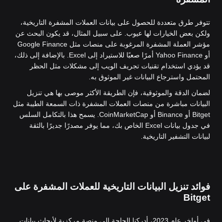
تتوفر طرق متعددة للحصول على بيانات العملات المشفرة التاريخية،
ولكن بعض الخيارات لها عيوب. على سبيل المثال، قد يكون البحث عن
مؤشر العملة المشفرة المرغوبة على منصات مثل Google Finance
أو Yahoo Finance أمرًا صعبًا للاستيراد إلى Excel. بالإضافة إلى ذلك،
قد يؤدي استخدام تقنيات تجريف الويب إلى مشكلات مثل الحظر
المحتمل واسترجاع البيانات غير الموثوق به.
لضمان الدقة والموثوقية، فإن الطريقة الأكثر موصى بها هي تنزيل
البيانات مباشرة من منصات العملات المشفرة ذات السمعة الطيبة مثل
Bitget أو Binance أو CoinMarketCap. يسمح هذا بالتكامل السلس
في جدول بيانات Excel الخاص بك، مما يوفر مصدرًا جديرًا بالثقة
لبيانات التشفير التاريخية.
فوائد تنزيل البيانات التاريخية للعملات المشفرة على
Bitget
في أواخر عام 2023، أدركنا الحاجة إلى منصة مركزية لأبحاث بيانات