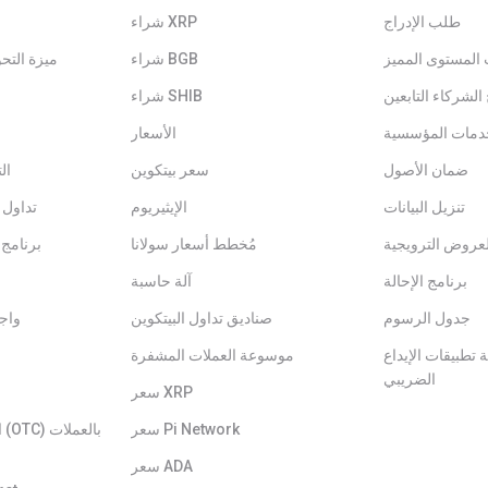
طلب الإدراج
شراء XRP
شراء BGB
ميزة التح
الشركاء التابعين
شراء SHIB
دمات المؤسسية
الأسعار
ضمان الأصول
سعر بيتكوين
ال
تنزيل البيانات
الإيثيريوم
تداول 
عروض الترويجية
مُخطط أسعار سولانا
برنامج 
برنامج الإحالة
آلة حاسبة
جدول الرسوم
صناديق تداول البيتكوين
واج
تطبيقات الإيداع
موسوعة العملات المشفرة
الضريبي
سعر XRP
سعر Pi Network
ا
سعر ADA