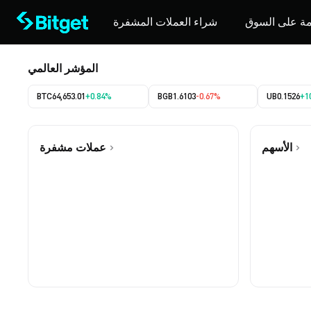
مة على السوق
شراء العملات المشفرة
المؤشر العالمي
BTC
64,653.01
+0.84%
BGB
1.6103
-0.67%
UB
0.1526
+1
الأسهم
عملات مشفرة