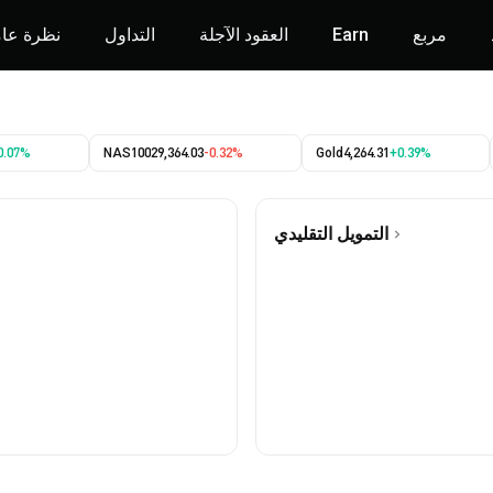
مربع
Earn
العقود الآجلة
التداول
نظرة عا
0.07%
NAS100
29,364.03
-0.32%
Gold
4,264.31
+0.39%
التمويل التقليدي