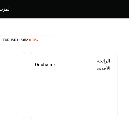
المزيد
EURUSD
1.15452
-0.07%
الرائجة
Onchain
الأحدث