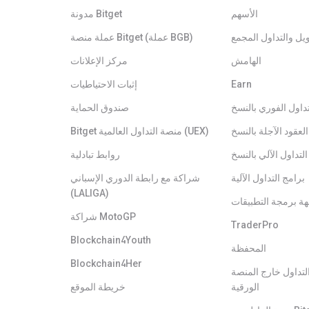
الأسهم
مدونة Bitget
ويل والتداول المجمع
عملة منصة Bitget (عملة BGB)
الهامش
مركز الإعلانات
Earn
إثبات الاحتياطيات
تداول الفوري بالنسخ
صندوق الحماية
العقود الآجلة بالنسخ
Bitget منصة التداول العالمية (UEX)
التداول الآلي بالنسخ
روابط تبادلية
برامج التداول الآلية
شراكة مع رابطة الدوري الإسباني
(LALIGA)
هة برمجة التطبيقات
شراكة MotoGP
TraderPro
Blockchain4Youth
المحفظة
Blockchain4Her
لتداول خارج المنصة (OTC) بالعملات
الورقية
خريطة الموقع