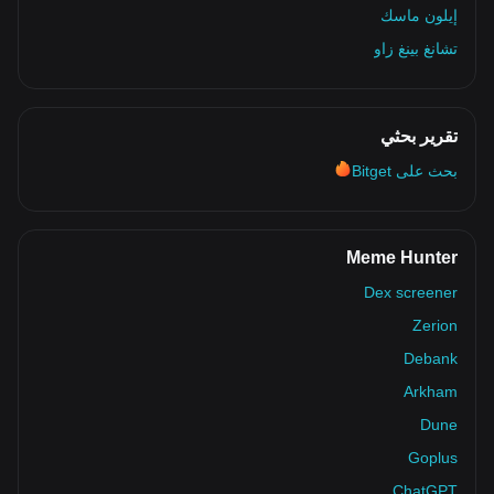
إيلون ماسك
تشانغ بينغ زاو
تقرير بحثي
بحث على Bitget
Meme Hunter
Dex screener
Zerion
Debank
Arkham
Dune
Goplus
ChatGPT