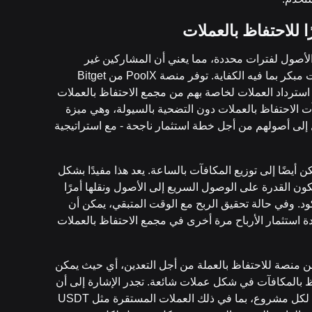
ًا للاحتفاظ بالعملات
 الأصول لفترات محددة، مما يعني أن المشاركين غير
قادرين على الاستجابة لأي ظروف غير مرغوب فيها في وقت مبكر بما فيه الكفاية. توفر منصة PoolX من Bitget
 استرداد العملات لخاصة بهم من مجمع الاحتفاظ بالعملات
الاحتفاظ بالعملات دون التضحية بالسيولة، وهي ميزة
 إلى أصولهم من أجل خطة استثمار ناجحة - مع استراتيجية
 أيضًا إلى توزيع المكافآت بالساعة. يعد هذا مفيدًا بشكل
 القدرة على الوصول السريع إلى الأصول ونقلها أمرًا
ود. وفي حالة تحقيق الربح مع الوقت المتبقي، يمكن أن
دة استثمار الأرباح مرة أخرى في مجمع الاحتفاظ بالعملات
هي في جوهرها عبارة عن منصة للاحتفاظ بالعملة من أجل التعدين، أي حيث يمكن
 بالمكافآت في شكل عملات شائعة. تجدر الإشارة إلى أن
منصة PoolX من Bitget تسمح بالاحتفاظ بالعملات المحددة لكل مشروع، بما في ذلك العملات المستقرة مثل USDT