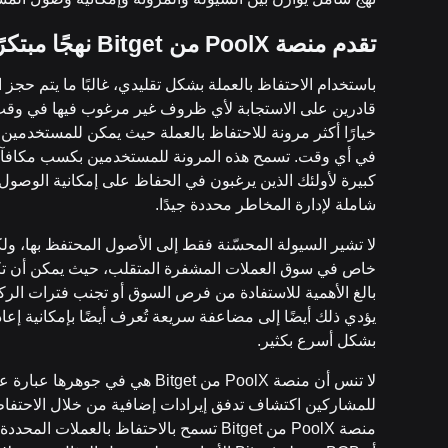
تقدم منصة
PoolX
من
Bitget
نهجًا مبتكر
باستخدام الاحتفاظ بالعملة بشكل تقليدي، غالبًا ما يتم حجز
خيارًا أكثر مرونة للاحتفاظ بالعملة حيث يمكن للمستخدمين
في أي وقت. تسمح هذه المرونة للمستخدمين بكسب مكافآت 
كبيرة لأولئك الذين يرغبون في الحفاظ على إمكانية الوصول
شاملة لإدارة المخاطر محددة جيدًا.
لا تشير السيولة المحسّنة فقط إلى الأصول المحتفظ بها، ولكن
خاص في سوق العملات المشفرة المتقلب، حيث يمكن أن تكون
بالغ الأهمية للاستفادة من فرص السوق أو تجنب فترات الرك
يؤدي ذلك أيضًا إلى مضاعفة سريعة تُعرف أيضًا بإمكانية إعا
بشكل أسرع بكثير.
لا تنس أن منصة PoolX من Bitget 
للمشاركين اكتشاف تدفق إيرادات إضافية من خلال الاحتفاظ