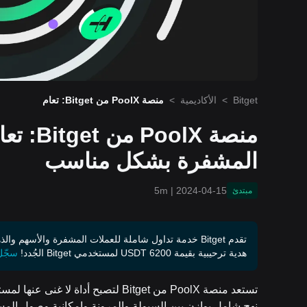
Bitget
>
الأكاديمية
>
منصة PoolX من Bitget: تعام
ل مع سوق العملات المشفرة ب
شكل مناسب
منصة lX
المشفرة بشكل مناسب
5m
|
2024-04-15
مبتدئ
تقدم Bitget خدمة تداول شاملة للعملات المشفرة والأسهم والذهب.
هدية ترحيبية بقيمة 6200 USDT لمستخدمي Bitget الجُدد!
سجّل 
تستعد منصة PoolX من Bitget لتصبح أد
نهج شامل يوازن بين السيولة والمرونة وإمكانية وصول الم