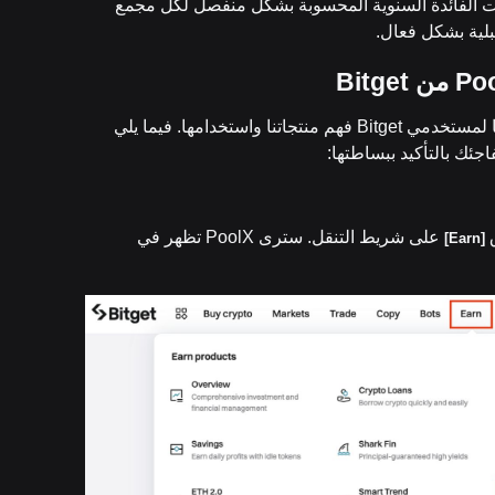
مثال، وبمعدلات الفائدة السنوية المحسوبة بشكل منفصل لكل مجمع
قبلية بشكل فعال.
Po
من
Bitget
توضح إمكانية وصول المستخدم مدى السهولة التي يمكن بها لمستخدمي Bitget فهم منتجاتنا واستخدامها. فيما يلي
ق
على شريط التنقل. سترى PoolX تظهر في
]
Earn
[