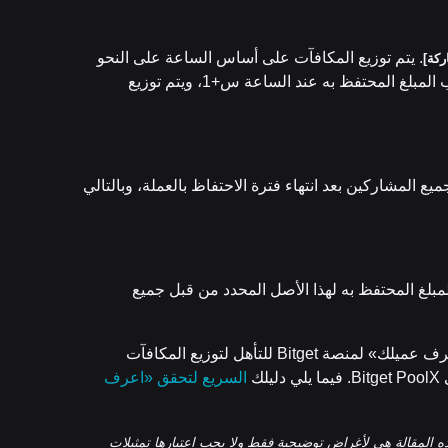
. يتم توزيع المكافآت على أساس الساعة على النحو
كة]
التالي: إذا احتفظت بالعملة خلال الساعة «س»، يتم احتساب المبلغ المحتفظ به عند الساعة س+1، ويتم توزيع
يع المشاركين بعد انتهاء فترة الاحتفاظ بالعملة، وبالتالي
مبلغ المحتفظ به لهذا الأصل المحدد من قبل جميع
(3) متطلبات التأهل: يجب على المشاركين إكمال تحقق «اعرف عميلك» لمنصة Bitget للتأهل لتوزيع المكافآت
ك
السريع لتحقق «اعرف
 المقالة هي لأغراض توضيحية فقط ولا يجب اعتبارها تمثيلات