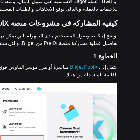
أو BGB - عملة Bitget الأساسية على سبيل ال
للاحتفاظ بالعملة، وبالتالي توقع الاتجاهات والطلبات المست
كيفية المشاركة في مشروعات منصة
olX
تفاصيل عملية مشاركة منصة PoolX من Bitget، والتي ستفاجئك بالتأكيد ببساطتها:
الخطوة 1
انتقل إلى
Bitget PoolX
مباشرةً أو مرر مؤشر الماوس فو
القائمة المنسدلة من هناك.