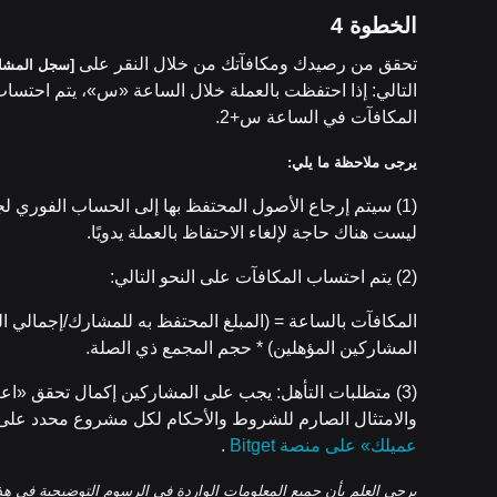
الخط
وة 4
تحقق من رصيدك ومكافآتك من خلال النقر على
[سجل المشار
المكافآت في الساعة س+2.
يرجى ملاحظة ما يلي:
(1) سيتم إرجاع الأصول المحتفظ بها إلى الحساب الفوري لجم
ليست هناك حاجة لإلغاء الاحتفاظ بالعملة يدويًا.
(2) يتم احتساب المكافآت على النحو التالي:
المكافآت بالساعة = (المبلغ المحتفظ به للمشارك/إجمالي ال
المشاركين المؤهلين) * حجم المجمع ذي الصلة.
والامتثال الصارم للشروط والأحكام لكل مشروع محدد على Bitget PoolX. فيما يلي دليل
عميلك» على منصة
Bitget
.
يرجى العلم بأن جميع
المعلومات الواردة في الرسوم التوضيحية في هذه