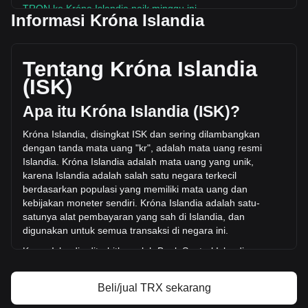
TRON ke Króna Islandia naik minggu ini.
Informasi Króna Islandia
Harga pasar TRON saat ini adalah kr40.82 per TRX,
dengan total kapitalisasi pasar sebesar
kr3,873,929,236,921.2 ISK berdasarkan suplai beredar
Tentang Króna Islandia
sebanyak 94,897,950,000 TRX. Volume perdagangan
(ISK)
sebesar TRON telah berubah +4.42% (kr1,644,097,008.58
ISK) dalam 24 jam terakhir. Pada hari perdagangan terakhir,
Apa itu Króna Islandia (ISK)?
volume perdagangan TRX adalah kr37,176,578,522.56.
Króna Islandia, disingkat ISK dan sering dilambangkan
dengan tanda mata uang "kr", adalah mata uang resmi
Info lebih lanjut tentang TRON di Bitget
Islandia. Króna Islandia adalah mata uang yang unik,
karena Islandia adalah salah satu negara terkecil
Harga TRON
berdasarkan populasi yang memiliki mata uang da
n
Prediksi harga TRON
kebijakan moneter sendiri. Króna Islandia adalah satu-
Apa itu TRON (TRX)
satunya alat pembayaran yang sah di Islandia, dan
Kalkulator profit TRON
digunakan untuk semua transaksi di negara ini.
Krona Islandia diterbitkan oleh Bank Sentral Islandia
(Seðlabanki Íslands). Bank Sentral bertanggung ja
wab atas
produksi dan distribusi mata uang, serta mengelola
Beli/jual TRX sekarang
kebijakan moneter Islandia dan menjaga stabilitas króna.