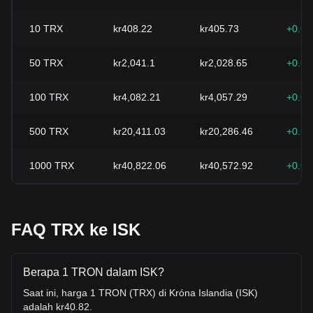
10
TRX
kr408.22
kr405.73
+0.6
50
TRX
kr2,041.1
kr2,028.65
+0.6
100
TRX
kr4,082.21
kr4,057.29
+0.6
500
TRX
kr20,411.03
kr20,286.46
+0.6
1000
TRX
kr40,822.06
kr40,572.92
+0.6
FAQ TRX ke ISK
Berapa 1 TRON dalam ISK?
Saat ini, harga 1 TRON (TRX) di Króna Islandia (ISK)
adalah kr40.82.