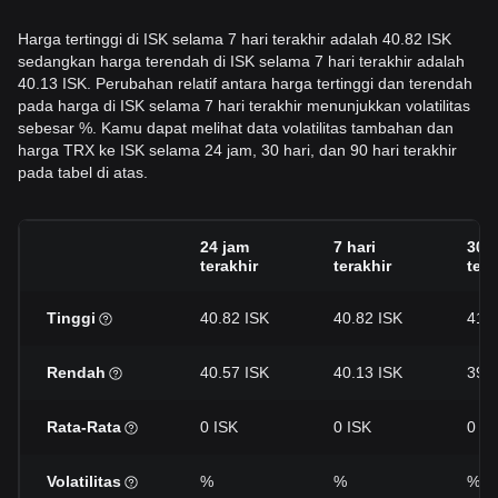
Harga tertinggi di ISK selama 7 hari terakhir adalah 40.82 ISK
sedangkan harga terendah di ISK selama 7 hari terakhir adalah
40.13 ISK. Perubahan relatif antara harga tertinggi dan terendah
pada harga di ISK selama 7 hari terakhir menunjukkan volatilitas
sebesar %. Kamu dapat melihat data volatilitas tambahan dan
harga TRX ke ISK selama 24 jam, 30 hari, dan 90 hari terakhir
pada tabel di atas.
24 jam
7 hari
30 h
terakhir
terakhir
tera
Tinggi
40.82 ISK
40.82 ISK
41.0
Rendah
40.57 ISK
40.13 ISK
39.6
Rata-Rata
0 ISK
0 ISK
0 IS
Volatilitas
%
%
%