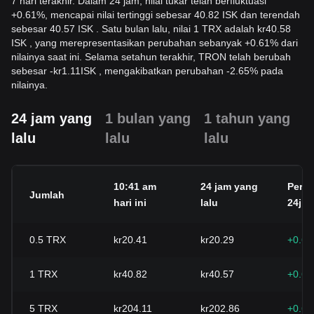
7 hari terakhir. Dalam 24 jam, nilai tukar telah berfluktuasi
+0.61%, mencapai nilai tertinggi sebesar 40.82 ISK dan terendah
sebesar 40.57 ISK . Satu bulan lalu, nilai 1 TRX adalah kr40.58
ISK , yang merepresentasikan perubahan sebanyak +0.61% dari
nilainya saat ini. Selama setahun terakhir, TRON telah berubah
sebesar
-
kr
1.11
ISK
, mengakibatkan perubahan -2.65% pada
nilainya.
24 jam yang
1 bulan yang
1 tahun yang
lalu
lalu
lalu
10:41 am
24 jam yang
Peru
Jumlah
hari ini
lalu
24j
0.5
TRX
kr20.41
kr20.29
+0.6
1
TRX
kr40.82
kr40.57
+0.6
5
TRX
kr204.11
kr202.86
+0.6