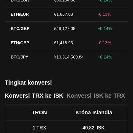
BTC/EUR
€56,204.58
+0.14%
ETH/EUR
€1,657.08
-0.13%
BTC/GBP
£48,127.08
+0.14%
ETH/GBP
£1,418.93
-0.13%
BTC/JPY
¥10,314,569.84
+0.14%
Tingkat konversi
Konversi TRX ke ISK
Konversi ISK ke TRX
TRON
Króna Islandia
1
TRX
40.82
ISK