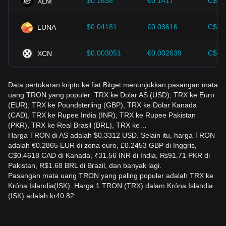
$0.1638
€0.1417
C$0.
XLM
$0.04181
€0.03616
C$0.
LUNA
$0.003051
€0.002639
C$0.
XCN
Data pertukaran kripto ke fiat Bitget menunjukkan pasangan mata
uang TRON yang populer: TRX ke Dolar AS (USD), TRX ke Euro
(EUR), TRX ke Poundsterling (GBP), TRX ke Dolar Kanada
(CAD), TRX ke Rupee India (INR), TRX ke Rupee Pakistan
(PKR), TRX ke Real Brasil (BRL), TRX ke…
Harga TRON di AS adalah $0.3312 USD. Selain itu, harga TRON
adalah €0.2865 EUR di zona euro, £0.2453 GBP di Inggris,
C$0.4618 CAD di Kanada, ₹31.56 INR di India, ₨91.71 PKR di
Pakistan, R$1.68 BRL di Brazil, dan banyak lagi.
Pasangan mata uang TRON yang paling populer adalah TRX ke
Króna Islandia(ISK). Harga 1 TRON (TRX) dalam Króna Islandia
(ISK) adalah kr40.82.