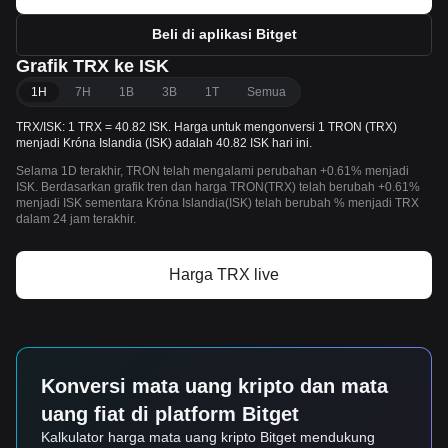
Beli di aplikasi Bitget
Grafik TRX ke ISK
1H
7H
1B
3B
1T
Semua
TRX/ISK: 1 TRX = 40.82 ISK. Harga untuk mengonversi 1 TRON (TRX)
menjadi Króna Islandia (ISK) adalah 40.82 ISK hari ini.
Selama 1D terakhir, TRON telah mengalami perubahan +0.61% menjadi
ISK. Berdasarkan grafik tren dan harga TRON(TRX) telah berubah +0.61%
menjadi ISK sementara Króna Islandia(ISK) telah berubah % menjadi TRX
dalam 24 jam terakhir.
Harga TRX live
Konversi mata uang kripto dan mata
uang fiat di platform Bitget
Kalkulator harga mata uang kripto Bitget mendukung