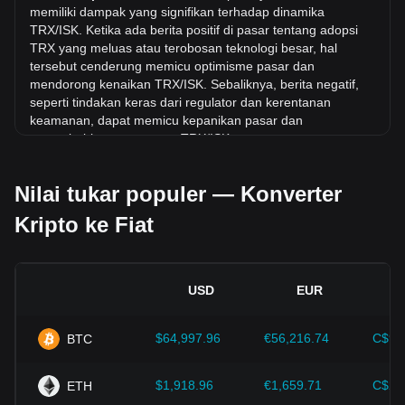
Selama 7 hari terakhir, nilai tukar TRON (TRX) telah naik
memiliki dampak yang signifikan terhadap dinamika
sebesar 1.13%. Selama bulan terakhir, nilai tukar TRON
TRX/ISK. Ketika ada berita positif di pasar tentang adopsi
(TRX) telah naik sebesar 0.61% terhadap Króna Islandia
TRX yang meluas atau terobosan teknologi besar, hal
(ISK).
tersebut cenderung memicu optimisme pasar dan
mendorong kenaikan TRX/ISK. Sebaliknya, berita negatif,
seperti tindakan keras dari regulator dan kerentanan
keamanan, dapat memicu kepanikan pasar dan
menyebabkan penurunan TRX/ISK.
Lingkungan regulasi:
Kebijakan dan regulasi pemerintah
Nilai tukar populer — Konverter
seputar mata uang kripto memiliki dampak langsung pada
penerimaannya, yang pada gilirannya menentukan nilainya
Kripto ke Fiat
relatif terhadap mata uang tradisional seperti dolar AS.
Regulasi yang jelas dan mendukung dapat meningkatkan
kepercayaan investor terhadap mata uang kripto dan
menaikkan nilainya. Sebaliknya, kebijakan regulasi yang
USD
EUR
tidak jelas atau terlalu ketat dapat menghambat
perkembangan mata uang kripto dan menyebabkan nilainya
jatuh.
$64,997.96
€56,216.74
C$90
BTC
Indikator ekonomi:
Faktor-faktor ekonomi makro di negara
tempat mata uang fiat diterbitkan-seperti tingkat inflasi, suku
$1,918.96
€1,659.71
C$2,
ETH
bunga, dan indikator pertumbuhan ekonomi utama-