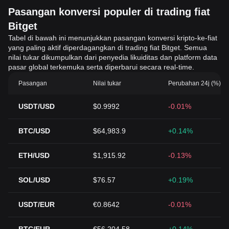
Pasangan konversi populer di trading fiat
Bitget
Tabel di bawah ini menunjukkan pasangan konversi kripto-ke-fiat
yang paling aktif diperdagangkan di trading fiat Bitget. Semua
nilai tukar dikumpulkan dari penyedia likuiditas dan platform data
pasar global terkemuka serta diperbarui secara real-time.
Pasangan
Nilai tukar
Perubahan 24j (%)
USDT/USD
$0.9992
-0.01%
BTC/USD
$64,983.9
+0.14%
ETH/USD
$1,915.92
-0.13%
SOL/USD
$76.57
+0.19%
USDT/EUR
€0.8642
-0.01%