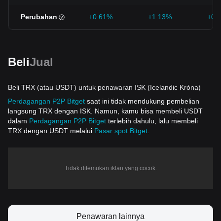
Perubahan
+0.61%
+1.13%
+0.
Beli
Jual
Beli TRX (atau USDT) untuk penawaran ISK (Icelandic Króna)
Perdagangan P2P Bitget
saat ini tidak mendukung pembelian
langsung TRX dengan ISK. Namun, kamu bisa membeli USDT
dalam
Perdagangan P2P Bitget
terlebih dahulu, lalu membeli
TRX dengan USDT melalui
Pasar spot Bitget
.
Tidak ditemukan iklan yang cocok.
Penawaran lainnya