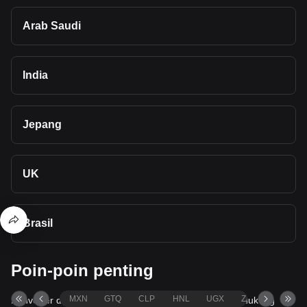
Arab Saudi
India
Jepang
UK
Brasil
Poin-poin penting
MXN
GTQ
CLP
HNL
UGX
ZAR
TND
Konverter dan kalkulator mata uang kripto Bitget mendukung