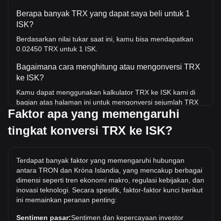
Berapa banyak TRX yang dapat saya beli untuk 1
ISK?
Berdasarkan nilai tukar saat ini, kamu bisa mendapatkan
0.02450 TRX untuk 1 ISK.
Bagaimana cara menghitung atau mengonversi TRX
ke ISK?
Kamu dapat menggunakan kalkulator TRX ke ISK kami di
bagian atas halaman ini untuk mengonversi sejumlah TRX
Faktor apa yang memengaruhi
ke ISK. Kami juga menyertakan tabel referensi cepat untuk
konversi yang paling populer. Misalnya, 5 ISK setara
tingkat konversi TRX ke ISK?
dengan 0.1225 TRX, sedangkan 5 TRX akan berharga
sekitar 204.11ISK.
Berapa harga TRX/ISK tertinggi sepanjang sejarah?
Terdapat banyak faktor yang memengaruhi hubungan
antara TRON dan Króna Islandia, yang mencakup berbagai
Harga tertinggi sepanjang masa untuk 1 TRX di ISK adalah
dimensi seperti tren ekonomi makro, regulasi kebijakan, dan
kr54.31. Masih harus dilihat apakah nilai 1 TRX/ISK akan
inovasi teknologi. Secara spesifik, faktor-faktor kunci berikut
melampaui nilai tertinggi saat ini.
ini memainkan peranan penting:
Berapa tren harga di ISK?
Sentimen pasar:
Sentimen dan kepercayaan investor