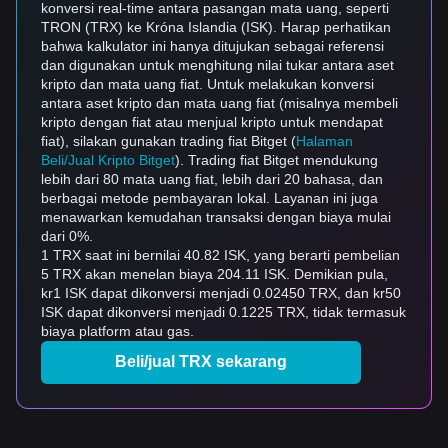
konversi real-time antara pasangan mata uang, seperti
TRON (TRX) ke Króna Islandia (ISK). Harap perhatikan
bahwa kalkulator ini hanya ditujukan sebagai referensi
dan digunakan untuk menghitung nilai tukar antara aset
kripto dan mata uang fiat. Untuk melakukan konversi
antara aset kripto dan mata uang fiat (misalnya membeli
kripto dengan fiat atau menjual kripto untuk mendapat
fiat), silakan gunakan trading fiat Bitget (
Halaman
Beli/Jual Kripto Bitget
). Trading fiat Bitget mendukung
lebih dari 80 mata uang fiat, lebih dari 20 bahasa, dan
berbagai metode pembayaran lokal. Layanan ini juga
menawarkan kemudahan transaksi dengan biaya mulai
dari 0%.
1 TRX saat ini bernilai 40.82 ISK, yang berarti pembelian
5 TRX akan menelan biaya 204.11 ISK. Demikian pula,
kr1 ISK dapat dikonversi menjadi 0.02450 TRX, dan kr50
ISK dapat dikonversi menjadi 0.1225 TRX, tidak termasuk
biaya platform atau gas.
Beli/jual TRX sekarang