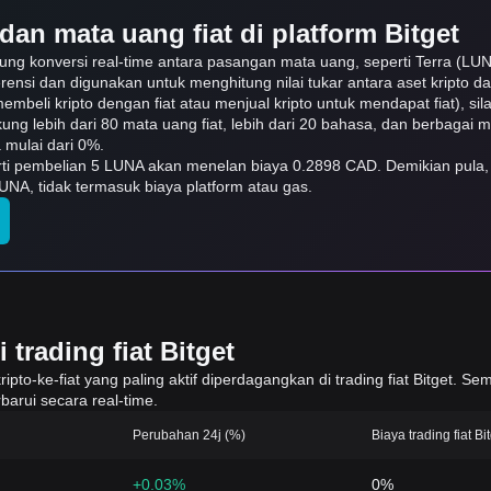
dan mata uang fiat di platform Bitget
kung konversi real-time antara pasangan mata uang, seperti Terra (LU
erensi dan digunakan untuk menghitung nilai tukar antara aset kripto 
embeli kripto dengan fiat atau menjual kripto untuk mendapat fiat), sila
ukung lebih dari 80 mata uang fiat, lebih dari 20 bahasa, dan berbagai
mulai dari 0%.
arti pembelian 5 LUNA akan menelan biaya 0.2898 CAD. Demikian pula
NA, tidak termasuk biaya platform atau gas.
trading fiat Bitget
to-ke-fiat yang paling aktif diperdagangkan di trading fiat Bitget. Sem
barui secara real-time.
Perubahan 24j (%)
Biaya trading fiat Bi
+0.03%
0%