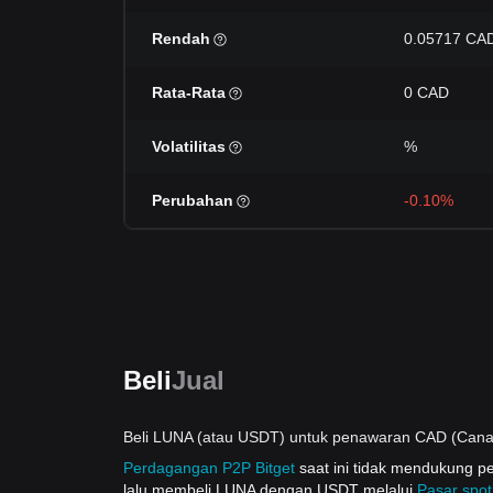
Rendah
0.05717 CA
Rata-Rata
0 CAD
Volatilitas
%
Perubahan
-0.10%
Beli
Jual
Beli LUNA (atau USDT) untuk penawaran CAD (Canad
Perdagangan P2P Bitget
saat ini tidak mendukung
lalu membeli LUNA dengan USDT melalui
Pasar spot