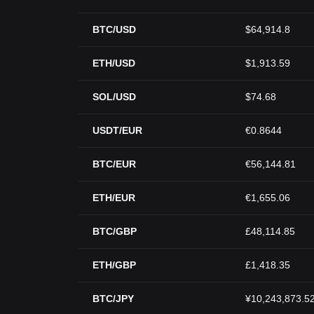
BTC/USD
$64,914.8
ETH/USD
$1,913.59
SOL/USD
$74.68
USDT/EUR
€0.8644
BTC/EUR
€56,144.81
ETH/EUR
€1,655.06
BTC/GBP
£48,114.85
ETH/GBP
£1,418.35
BTC/JPY
¥10,243,873.5