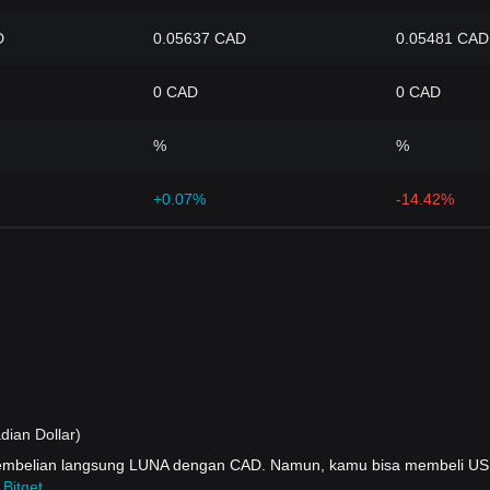
D
0.05637 CAD
0.05481 CAD
0 CAD
0 CAD
%
%
+0.07%
-14.42%
ian Dollar)
 pembelian langsung LUNA dengan CAD. Namun, kamu bisa membeli 
 Bitget
.