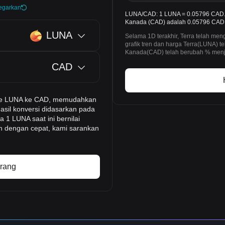
egarkan
LUNA/CAD: 1 LUNA = 0.05796 CAD. 
Kanada (CAD) adalah 0.05796 CAD h
LUNA
Selama 1D terakhir, Terra telah m
grafik tren dan harga Terra(LUNA) 
Kanada(CAD) telah berubah % menja
CAD
-time LUNA ke CAD, memudahkan
asil konversi didasarkan pada
 1 LUNA saat ini bernilai
h dengan cepat, kami sarankan
arang