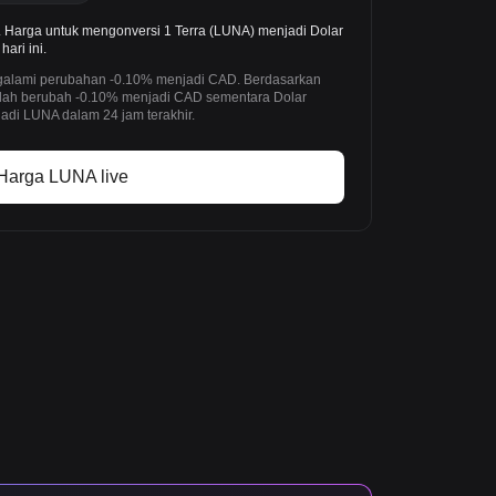
Harga untuk mengonversi 1 Terra (LUNA) menjadi Dolar
ari ini.
engalami perubahan -0.10% menjadi CAD. Berdasarkan
telah berubah -0.10% menjadi CAD sementara Dolar
di LUNA dalam 24 jam terakhir.
Harga LUNA live