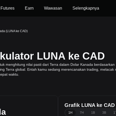
Futures
Earn
Wawasan
Selengkapnya
nada (LUNA ke CAD)
lkulator LUNA ke CAD
menghitung nilai pasti dari Terra dalam Dolar Kanada berdasarkan in
ading Terra global. Entah kamu sedang merencanakan trading, melacak n
tepat waktu.
Grafik LUNA ke CAD
da
1H
7H
1B
3B
1