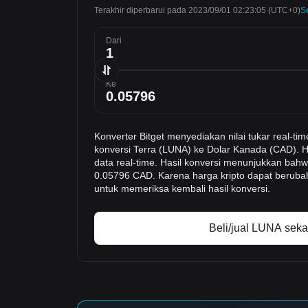
Terakhir diperbarui pada 2023/09/01 02:23:05
(UTC+0)
S
Dari
Ke
Konverter Bitget menyediakan nilai tukar real
konversi Terra (LUNA) ke Dolar Kanada (CAD). H
data real-time. Hasil konversi menunjukkan bahwa
0.05796 CAD. Karena harga kripto dapat beruba
untuk memeriksa kembali hasil konversi.
Beli/jual LUNA sek