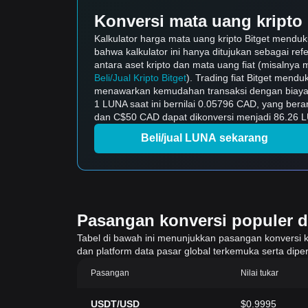
Konversi mata uang kripto 
Kalkulator harga mata uang kripto Bitget mendu
bahwa kalkulator ini hanya ditujukan sebagai ref
antara aset kripto dan mata uang fiat (misalnya m
Beli/Jual Kripto Bitget
). Trading fiat Bitget mend
menawarkan kemudahan transaksi dengan biaya 
1 LUNA saat ini bernilai 0.05796 CAD, yang ber
dan C$50 CAD dapat dikonversi menjadi 86.26 LU
Beli/jual LUNA sekarang
Pasangan konversi populer di 
Tabel di bawah ini menunjukkan pasangan konversi krip
dan platform data pasar global terkemuka serta diper
Pasangan
Nilai tukar
USDT/USD
$0.9995