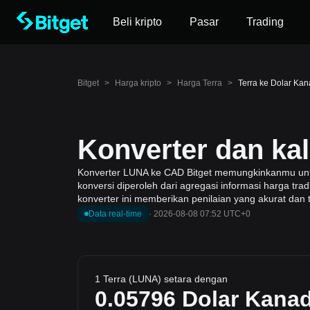
Beli kripto
Pasar
Trading
Bitget
>
Harga kripto
>
Harga Terra
>
Terra ke Dolar Ka
Konverter dan ka
Konverter LUNA ke CAD Bitget memungkinkanmu untuk 
konversi diperoleh dari agregasi informasi harga tr
konverter ini memberikan penilaian yang akurat dan 
Data real-time
·
2026-08-08 07:52 UTC+0
1 Terra (LUNA) setara dengan
0.05796
Dolar Kana