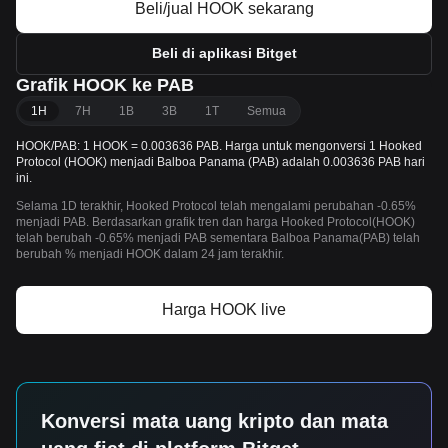
Beli/jual HOOK sekarang
Beli di aplikasi Bitget
Grafik HOOK ke PAB
1H
7H
1B
3B
1T
Semua
HOOK/PAB: 1 HOOK = 0.003636 PAB. Harga untuk mengonversi 1 Hooked
Protocol (HOOK) menjadi Balboa Panama (PAB) adalah 0.003636 PAB hari
ini.
Selama 1D terakhir, Hooked Protocol telah mengalami perubahan -0.65%
menjadi PAB. Berdasarkan grafik tren dan harga Hooked Protocol(HOOK)
telah berubah -0.65% menjadi PAB sementara Balboa Panama(PAB) telah
berubah % menjadi HOOK dalam 24 jam terakhir.
Harga HOOK live
Konversi mata uang kripto dan mata