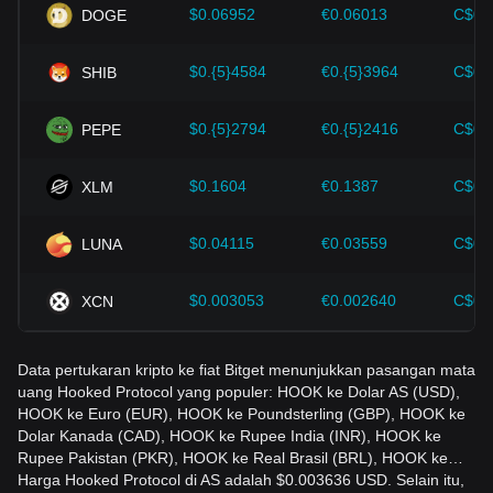
kripto seperti Bitcoin.
$0.06952
€0.06013
C$0.
DOGE
Investor harus memahami dinamika ini agar tidak salah
$0.{5}4584
€0.{5}3964
C$0.
SHIB
mengambil keputusan. Setelah mempertimbangkan faktor-
faktor ini, investor juga harus memantau dengan cermat
perubahan harga Hooked Protocol di masa depan dan
$0.{5}2794
€0.{5}2416
C$0.
PEPE
menyesuaikan strategi investasi mereka di pasar yang terus
berkembang.
$0.1604
€0.1387
C$0.
XLM
$0.04115
€0.03559
C$0.
LUNA
$0.003053
€0.002640
C$0.
XCN
Data pertukaran kripto ke fiat Bitget menunjukkan pasangan mata
uang Hooked Protocol yang populer: HOOK ke Dolar AS (USD),
HOOK ke Euro (EUR), HOOK ke Poundsterling (GBP), HOOK ke
Dolar Kanada (CAD), HOOK ke Rupee India (INR), HOOK ke
Rupee Pakistan (PKR), HOOK ke Real Brasil (BRL), HOOK ke…
Harga Hooked Protocol di AS adalah $0.003636 USD. Selain itu,