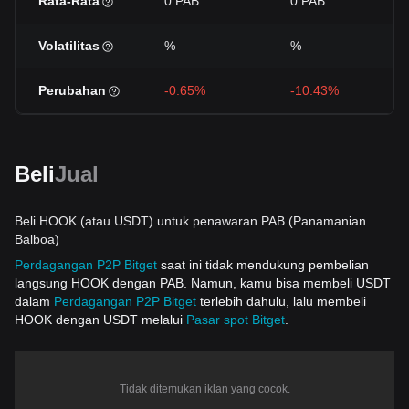
Rata-Rata
0 PAB
0 PAB
Volatilitas
%
%
Perubahan
-0.65%
-10.43%
Beli
Jual
Beli HOOK (atau USDT) untuk penawaran PAB (Panamanian
Balboa)
Perdagangan P2P Bitget
saat ini tidak mendukung pembelian
langsung HOOK dengan PAB. Namun, kamu bisa membeli USDT
dalam
Perdagangan P2P Bitget
terlebih dahulu, lalu membeli
HOOK dengan USDT melalui
Pasar spot Bitget
.
Tidak ditemukan iklan yang cocok.