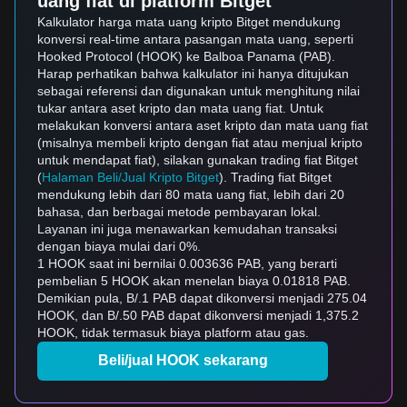
uang fiat di platform Bitget
Kalkulator harga mata uang kripto Bitget mendukung
konversi real-time antara pasangan mata uang, seperti
Hooked Protocol (HOOK) ke Balboa Panama (PAB).
Harap perhatikan bahwa kalkulator ini hanya ditujukan
sebagai referensi dan digunakan untuk menghitung nilai
tukar antara aset kripto dan mata uang fiat. Untuk
melakukan konversi antara aset kripto dan mata uang fiat
(misalnya membeli kripto dengan fiat atau menjual kripto
untuk mendapat fiat), silakan gunakan trading fiat Bitget
(
Halaman Beli/Jual Kripto Bitget
). Trading fiat Bitget
mendukung lebih dari 80 mata uang fiat, lebih dari 20
bahasa, dan berbagai metode pembayaran lokal.
Layanan ini juga menawarkan kemudahan transaksi
dengan biaya mulai dari 0%.
1 HOOK saat ini bernilai 0.003636 PAB, yang berarti
pembelian 5 HOOK akan menelan biaya 0.01818 PAB.
Demikian pula, B/.1 PAB dapat dikonversi menjadi 275.04
HOOK, dan B/.50 PAB dapat dikonversi menjadi 1,375.2
HOOK, tidak termasuk biaya platform atau gas.
Beli/jual HOOK sekarang