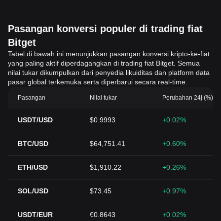
Pasangan konversi populer di trading fiat
Bitget
Tabel di bawah ini menunjukkan pasangan konversi kripto-ke-fiat
yang paling aktif diperdagangkan di trading fiat Bitget. Semua
nilai tukar dikumpulkan dari penyedia likuiditas dan platform data
pasar global terkemuka serta diperbarui secara real-time.
Pasangan
Nilai tukar
Perubahan 24j (%)
USDT/USD
$0.9993
+0.02%
BTC/USD
$64,751.41
+0.60%
ETH/USD
$1,910.22
+0.26%
SOL/USD
$73.45
+0.97%
USDT/EUR
€0.8643
+0.02%