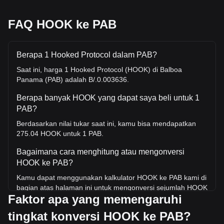
FAQ HOOK ke PAB
Berapa 1 Hooked Protocol dalam PAB?
Saat ini, harga 1 Hooked Protocol (HOOK) di Balboa
Panama (PAB) adalah B/.0.003636.
Berapa banyak HOOK yang dapat saya beli untuk 1
PAB?
Berdasarkan nilai tukar saat ini, kamu bisa mendapatkan
275.04 HOOK untuk 1 PAB.
Bagaimana cara menghitung atau mengonversi
HOOK ke PAB?
Kamu dapat menggunakan kalkulator HOOK ke PAB kami di
bagian atas halaman ini untuk mengonversi sejumlah HOOK
Faktor apa yang memengaruhi
ke PAB. Kami juga menyertakan tabel referensi cepat untuk
konversi yang paling populer. Misalnya, 5 PAB setara
tingkat konversi HOOK ke PAB?
dengan 1,375.2 HOOK, sedangkan 5 HOOK akan berharga