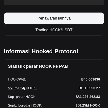
Penawaran lainnya
Trading HOOK/USDT
Informasi Hooked Protocol
Statistik pasar HOOK ke PAB
HOOK
/
PAB
:
B/.0.003636
Volume 24j HOOK
:
B/.110,995.27
Kap. pasar HOOK
:
B/.1,295,262.83
Suplai beredar HOOK
:
356.25M
HOOK