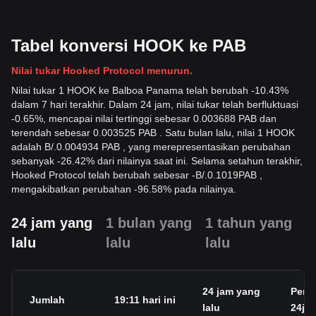
Tabel konversi HOOK ke PAB
Nilai tukar Hooked Protocol menurun.
Nilai tukar 1 HOOK ke Balboa Panama telah berubah -10.43%
dalam 7 hari terakhir. Dalam 24 jam, nilai tukar telah berfluktuasi
-0.65%, mencapai nilai tertinggi sebesar 0.003688 PAB dan
terendah sebesar 0.003525 PAB . Satu bulan lalu, nilai 1 HOOK
adalah B/.0.004934 PAB , yang merepresentasikan perubahan
sebanyak -26.42% dari nilainya saat ini. Selama setahun terakhir,
Hooked Protocol telah berubah sebesar
-
B/.
0.1019
PAB
,
mengakibatkan perubahan -96.58% pada nilainya.
24 jam yang
1 bulan yang
1 tahun yang
lalu
lalu
lalu
24 jam yang
Peru
Jumlah
19:11 hari ini
lalu
24j