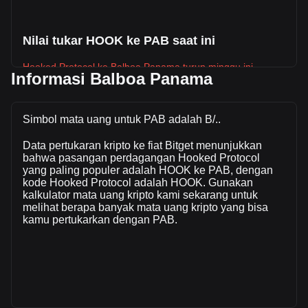
Nilai tukar HOOK ke PAB saat ini
Hooked Protocol ke Balboa Panama turun minggu ini.
Informasi Balboa Panama
Harga pasar Hooked Protocol saat ini adalah B/.0.003636
per HOOK, dengan total kapitalisasi pasar sebesar
B/.1,295,262.83 PAB berdasarkan suplai beredar sebanyak
Simbol mata uang untuk PAB adalah B/..
356,249,200 HOOK. Volume perdagangan sebesar Hooked
Data pertukaran kripto ke fiat Bitget menunjukkan
Protocol telah berubah -3.10% (B/.-3,546.32 PAB) dalam 24
bahwa pasangan perdagangan Hooked Protocol
jam terakhir. Pada hari perdagangan terakhir, volume
yang paling populer adalah HOOK ke PAB, dengan
perdagangan HOOK adalah B/.114,541.59.
kode Hooked Protocol adalah HOOK. Gunakan
kalkulator mata uang kripto kami sekarang untuk
melihat berapa banyak mata uang kripto yang bisa
Info lebih lanjut tentang Hooked Protocol di
kamu pertukarkan dengan PAB.
Bitget
Harga Hooked Protocol
Prediksi harga Hooked Protocol
Apa itu Hooked Protocol (HOOK)
Kalkulator profit Hooked Protocol