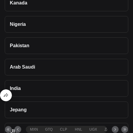
Kanada
Nigeria
Pakistan
Arab Saudi
India
Jepang
MXN
GTQ
CLP
HNL
UGX
ZAR
TND
UK