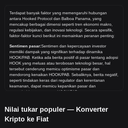
sekitar 0.01818PAB.
Berapa harga HOOK/PAB tertinggi sepanjang
Terdapat banyak faktor yang memengaruhi hubungan
sejarah?
antara Hooked Protocol dan Balboa Panama, yang
mencakup berbagai dimensi seperti tren ekonomi makro,
Harga tertinggi sepanjang masa untuk 1 HOOK di PAB
regulasi kebijakan, dan inovasi teknologi. Secara spesifik,
adalah B/.4.06. Masih harus dilihat apakah nilai 1
faktor-faktor kunci berikut ini memainkan peranan penting:
HOOK/PAB akan melampaui nilai tertinggi saat ini.
Sentimen pasar:
Sentimen dan kepercayaan investor
Berapa tren harga di PAB?
memiliki dampak yang signifikan terhadap dinamika
Selama 7 hari terakhir, nilai tukar Hooked Protocol (HOOK)
HOOK/PAB. Ketika ada berita positif di pasar tentang adopsi
telah turun sebesar 10.43%. Selama bulan terakhir, nilai
HOOK yang meluas atau terobosan teknologi besar, hal
tukar Hooked Protocol (HOOK) telah turun sebesar 26.42%
tersebut cenderung memicu optimisme pasar dan
terhadap Balboa Panama (PAB).
mendorong kenaikan HOOK/PAB. Sebaliknya, berita negatif,
seperti tindakan keras dari regulator dan kerentanan
keamanan, dapat memicu kepanikan pasar dan
menyebabkan penurunan HOOK/PAB.
Lingkungan regulasi:
Kebijakan dan regulasi pemerintah
Nilai tukar populer — Konverter
seputar mata uang kripto memiliki dampak langsung pada
penerimaannya, yang pada gilirannya menentukan nilainya
Kripto ke Fiat
relatif terhadap mata uang tradisional seperti dolar AS.
Regulasi yang jelas dan mendukung dapat meningkatkan