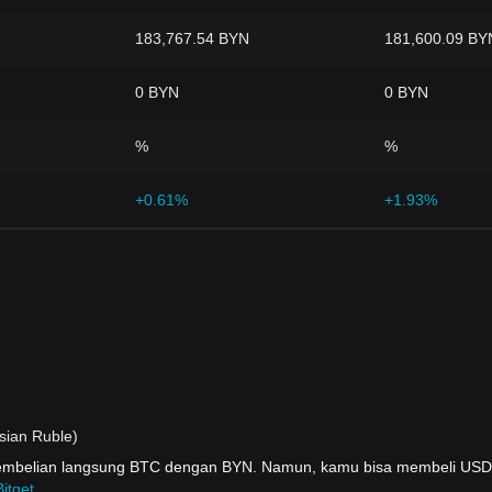
183,767.54 BYN
181,600.09 BY
0 BYN
0 BYN
%
%
+0.61%
+1.93%
sian Ruble)
pembelian langsung BTC dengan BYN. Namun, kamu bisa membeli US
itget
.