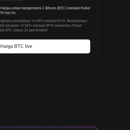
Harga untuk mengonversi 1 Bitcoin (BTC) menjadi Rubel
 hari ini.
 mengalami perubahan +0.56% menjadi BYN. Berdasarkan
 telah berubah +0.56% menjadi BYN sementara Rubel
di BTC dalam 24 jam terakhir.
Harga BTC live