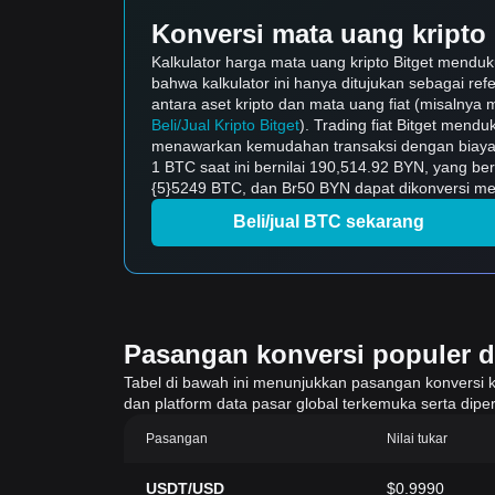
Konversi mata uang kripto 
Kalkulator harga mata uang kripto Bitget menduk
bahwa kalkulator ini hanya ditujukan sebagai ref
antara aset kripto dan mata uang fiat (misalnya m
Beli/Jual Kripto Bitget
). Trading fiat Bitget mend
menawarkan kemudahan transaksi dengan biaya 
1 BTC saat ini bernilai 190,514.92 BYN, yang b
{5}5249 BTC, dan Br50 BYN dapat dikonversi men
Beli/jual BTC sekarang
Pasangan konversi populer di 
Tabel di bawah ini menunjukkan pasangan konversi krip
dan platform data pasar global terkemuka serta diper
Pasangan
Nilai tukar
USDT/USD
$0.9990