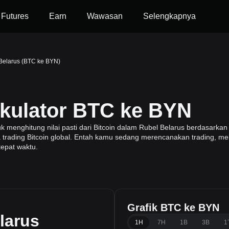
Futures
Earn
Wawasan
Selengkapnya
 Belarus (BTC ke BYN)
lkulator BTC ke BYN
nghitung nilai pasti dari Bitcoin dalam Rubel Belarus berdasarkan in
ga trading Bitcoin global. Entah kamu sedang merencanakan trading, mel
tepat waktu.
Grafik BTC ke BYN
larus
1H
7H
1B
3B
1