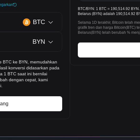
egarkan
BTC/BYN: 1 BTC = 190,514.92 BYN. 
Belarus (BYN) adalah 190,514.92 BYN
BTC
Selama 1D terakhir, Bitcoin telah
grafik tren dan harga Bitcoin(BTC)
Belarus(BYN) telah berubah % menja
BYN
-time BTC ke BYN, memudahkan
Hasil konversi didasarkan pada
 1 BTC saat ini bernilai
ubah dengan cepat, kami
i.
rang