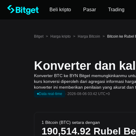
Beli kripto
Pasar
Trading
Bitget
>
Harga kripto
>
Harga Bitcoin
>
Bitcoin ke Rubel
Konverter dan ka
Konverter BTC ke BYN Bitget memungkinkanmu untuk me
kurs konversi diperoleh dari agregasi informasi har
konverter ini memberikan penilaian yang akurat dan 
Data real-time
·
2026-08-06 03:42 UTC+0
1 Bitcoin (BTC) setara dengan
190,514.92
Rubel Be