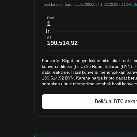
Terakhir diperbarui pada 2023/09/01 02:23:05
(UTC+0)
S
Dari
Ke
Konverter Bitget menyediakan nilai tukar real
konversi Bitcoin (BTC) ke Rubel Belarus (BYN). 
data real-time. Hasil konversi menunjukkan bahwa
190,514.92 BYN. Karena harga kripto dapat ber
sarankan untuk memeriksa kembali hasil konvers
Beli/jual BTC seka