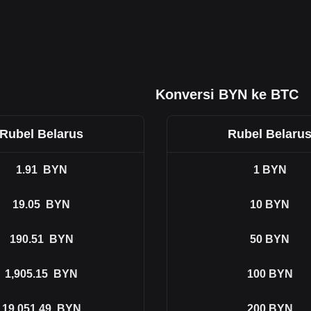
Konversi BYN ke BTC
Rubel Belarus
Rubel Belaru
1.91
BYN
1
BYN
19.05
BYN
10
BYN
190.51
BYN
50
BYN
1,905.15
BYN
100
BYN
19,051.49
BYN
200
BYN