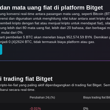
dan mata uang fiat di platform Bitget
ung konversi real-time antara pasangan mata uang, seperti Bitcoin (B
erensi dan digunakan untuk menghitung nilai tukar antara aset kripto 
embeli kripto dengan fiat atau menjual kripto untuk mendapat fiat), sila
ukung lebih dari 80 mata uang fiat, lebih dari 20 bahasa, dan berbagai
mulai dari 0%.
erarti pembelian 5 BTC akan menelan biaya 952,574.59 BYN. Demikian p
jadi 0.{4}2624 BTC, tidak termasuk biaya platform atau gas.
trading fiat Bitget
to-ke-fiat yang paling aktif diperdagangkan di trading fiat Bitget. Sem
barui secara real-time.
Perubahan 24j (%)
Biaya trading fiat Bi
-0.01%
0%