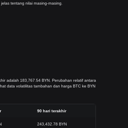
elas tentang nilai masing-masing.
khir adalah 183,767.54 BYN. Perubahan relatif antara
ihat data volatilitas tambahan dan harga BTC ke BYN
r
90 hari terakhir
N
243,432.78 BYN