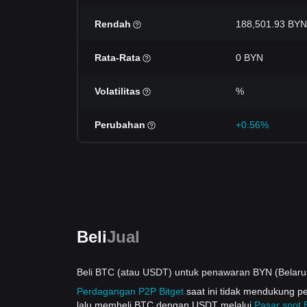
Rendah
188,501.93 BYN
Rata-Rata
0 BYN
Volatilitas
%
Perubahan
+0.56%
Beli
Jual
Beli BTC (atau USDT) untuk penawaran BYN (Belaru
Perdagangan P2P Bitget
saat ini tidak mendukung 
lalu membeli BTC dengan USDT melalui
Pasar spot B