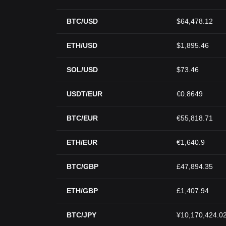
BTC/USD
$64,478.12
ETH/USD
$1,895.46
SOL/USD
$73.46
USDT/EUR
€0.8649
BTC/EUR
€55,818.71
ETH/EUR
€1,640.9
BTC/GBP
£47,894.35
ETH/GBP
£1,407.94
BTC/JPY
¥10,170,424.0