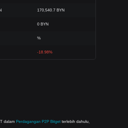
N
170,540.7 BYN
0 BYN
%
-18.98%
DT dalam
Perdagangan P2P Bitget
terlebih dahulu,