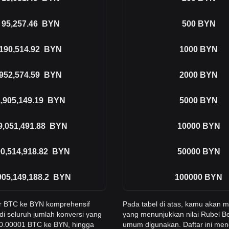
95,257.46
BYN
500
BYN
190,514.92
BYN
1000
BYN
952,574.59
BYN
2000
BYN
,905,149.19
BYN
5000
BYN
9,051,491.88
BYN
10000
BYN
0,514,918.82
BYN
50000
BYN
905,149,188.2
BYN
100000
BYN
er BTC ke BYN komprehensif
Pada tabel di atas, kamu akan
di seluruh jumlah konversi yang
yang menunjukkan nilai Rubel Be
 0.00001 BTC ke BYN, hingga
umum digunakan. Daftar ini men