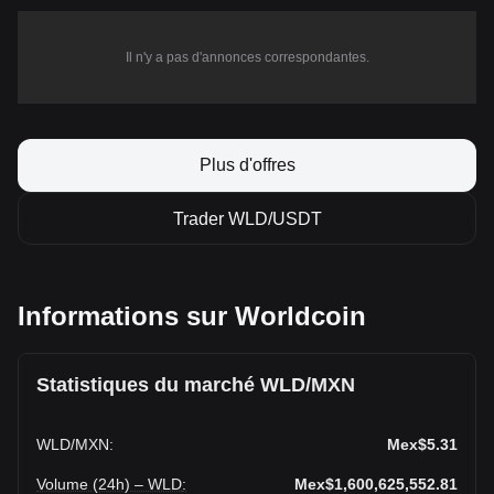
Il n'y a pas d'annonces correspondantes.
Plus d'offres
Trader WLD/USDT
Informations sur Worldcoin
Statistiques du marché WLD/MXN
WLD
/
MXN
:
Mex$5.31
Volume (24h) – WLD
:
Mex$1,600,625,552.81