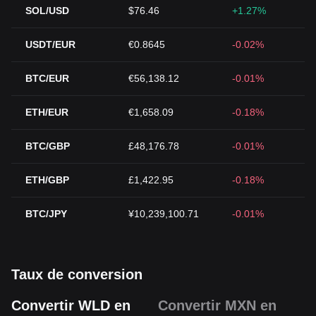
SOL/USD
$76.46
+1.27%
USDT/EUR
€0.8645
-0.02%
BTC/EUR
€56,138.12
-0.01%
ETH/EUR
€1,658.09
-0.18%
BTC/GBP
£48,176.78
-0.01%
ETH/GBP
£1,422.95
-0.18%
BTC/JPY
¥10,239,100.71
-0.01%
Taux de conversion
Convertir WLD en
Convertir MXN en