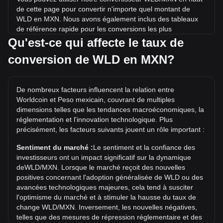
de cette page pour convertir n'importe quel montant de
WLD en MXN. Nous avons également inclus des tableaux
de référence rapide pour les conversions les plus
populaires. Par exemple, 5 MXN équivalent à 0.9411 WLD,
Qu'est-ce qui affecte le taux de
tandis que 5 WLD coûtent environ 26.57MXN.
conversion de WLD en MXN?
Quel est le record historique du prix de WLD/MXN ?
Le record historique du prix de 1 WLD en MXN est de
De nombreux facteurs influencent la relation entre
Mex$202.5. Il reste à voir si la valeur de 1 WLD/MXN
Worldcoin et Peso mexicain, couvrant de multiples
dépassera le record historique actuel.
dimensions telles que les tendances macroéconomiques, la
Quelle est la tendance des prix de en MXN ?
réglementation et l'innovation technologique. Plus
précisément, les facteurs suivants jouent un rôle important :
Au cours des 7 derniers jours, le taux de change de
Worldcoin (WLD) a baissé de 1.77%. Au cours du mois
Sentiment du marché :
Le sentiment et la confiance des
dernier, le taux de change de Worldcoin (WLD) a baissé de
investisseurs ont un impact significatif sur la dynamique
20.60% par rapport à Peso mexicain (MXN).
deWLD/MXN. Lorsque le marché reçoit des nouvelles
positives concernant l'adoption généralisée de WLD ou des
avancées technologiques majeures, cela tend à susciter
l'optimisme du marché et à stimuler la hausse du taux de
change WLD/MXN. Inversement, les nouvelles négatives,
telles que des mesures de répression réglementaire et des