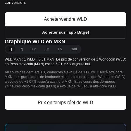
conversion.
Acheter/vendre WLD
Acheter sur l'app Bitget
Graphique WLD en MXN
1j
7j
1M
3M
1A
Tout
WLD/MXN : 1 WLD = 5.31 MXN. Le prix de conversion de 1 Worldcoin (WLD)
en Peso mexicain (MXN) est de 5.31 MXN aujourd'hui.
Au cours des derniers 1D, Worldcoin a évolué de +1.07% jusqu'à atteindre
MXN. Les graphiques de tendance et de prix montrent que Worldcoin (WLD)
a évolué de +1.07% jusqu'à atteindre MXN. Et au cours des dernières
24 heures Peso mexicain (MXN) a évolué de % jusqu'à atteindre WLD.
Prix en temps réel de WLD