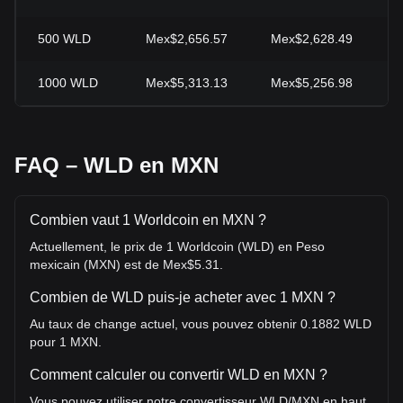
500
WLD
Mex$2,656.57
Mex$2,628.49
+
1000
WLD
Mex$5,313.13
Mex$5,256.98
+
FAQ – WLD en MXN
Combien vaut 1 Worldcoin en MXN ?
Actuellement, le prix de 1 Worldcoin (WLD) en Peso
mexicain (MXN) est de Mex$5.31.
Combien de WLD puis-je acheter avec 1 MXN ?
Au taux de change actuel, vous pouvez obtenir 0.1882 WLD
pour 1 MXN.
Comment calculer ou convertir WLD en MXN ?
Vous pouvez utiliser notre convertisseur WLD/MXN en haut