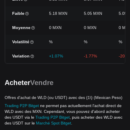
Faible
5.18 MXN
5.05 MXN
5.05
Moyenne
0 MXN
0 MXN
0 MX
Volatilité
%
%
%
Variation
+1.07%
-1.77%
-20.6
Acheter
Vendre
Offres d'achat de WLD (ou USDT) avec des {1\} (Mexican Peso)
Trading P2P Bitget
ne permet pas actuellement l'achat direct de
WLD avec des MXN. Cependant, vous pouvez d'abord acheter
des USDT via le
Trading P2P Bitget
, puis acheter des WLD avec
des USDT sur le
Marché Spot Bitget
.