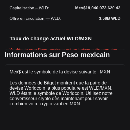
Capitalisation – WLD
:
Mex$19,046,073,620.42
Offre en circulation — WLD
:
3.58B
WLD
Taux de change actuel WLD/MXN
Worldcoin vers Peso mexicain est en baisse cette semaine.
Informations sur Peso mexicain
Le prix du marché de Worldcoin est actuellement de
Mex$5.31 par WLD, avec une capitalisation boursière totale
de Mex$19,046,073,620.42 MXN et une offre en circulation
Mex$ est le symbole de la devise suivante : MXN
de 3,584,718,000 WLD. Le volume de trading de Worldcoin
Les données de Bitget montrent que la paire de
a évolué de -4.40% (Mex$-73,628,678.32 MXN) au cours
devise Worldcoin la plus populaire est WLD/MXN,
des dernières 24 heures. Lors du dernier jour de trading, le
WLD étant le symbole de Worldcoin. Utilisez notre
volume de trading de WLD était de Mex$1,674,254,231.14.
convertisseur crypto dès maintenant pour savoir
combien votre crypto vaut en MXN.
Plus d'informations à propos de Worldcoin
sur Bitget
Prix de Worldcoin