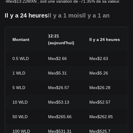
-
Mex$
13.22
MXN
, soit une variation de -71.35% de sa valeur.
Il y a 24 heures
Il y a 1 mois
Il y a 1 an
12:21
V
Montant
Il y a 24 heures
(aujourd'hui)
(
0.5
WLD
Mex$2.66
Mex$2.63
+
1
WLD
Mex$5.31
Mex$5.26
+
5
WLD
Mex$26.57
Mex$26.28
+
10
WLD
Mex$53.13
Mex$52.57
+
50
WLD
Mex$265.66
Mex$262.85
+
100
WLD
Mex$531.31
Mex$525.7
+