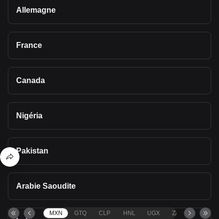
Allemagne
France
Canada
Nigéria
Pakistan
Arabie Saoudite
MXN
GTQ
CLP
HNL
UGX
ZAR
TND