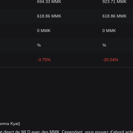
694.33 MMK
923.71 MMK
618.86 MMK
618.86 MMK
0 MMK
0 MMK
%
%
-3.75%
-20.54%
anma Kyat)
hat direct de WLD avec des MMK. Cependant, vous pouvez d'abord ach