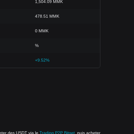
1,504.09 MMK
478.51 MMK
0 MMK
%
+9.52%
eter des USDT via le
Trading P2P Bitget
, puis acheter