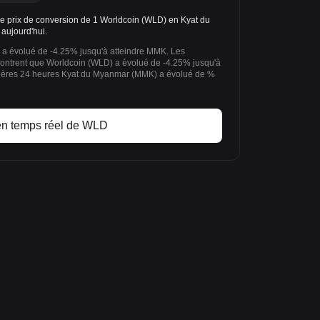
prix de conversion de 1 Worldcoin (WLD) en Kyat du
ujourd'hui.
 a évolué de -4.25% jusqu'à atteindre MMK. Les
montrent que Worldcoin (WLD) a évolué de -4.25% jusqu'à
nières 24 heures Kyat du Myanmar (MMK) a évolué de %
en temps réel de WLD