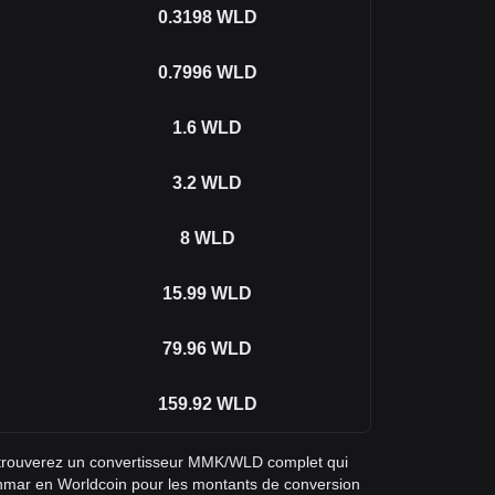
0.3198
WLD
0.7996
WLD
1.6
WLD
3.2
WLD
8
WLD
15.99
WLD
79.96
WLD
159.92
WLD
 trouverez un convertisseur MMK/WLD complet qui
anmar en Worldcoin pour les montants de conversion