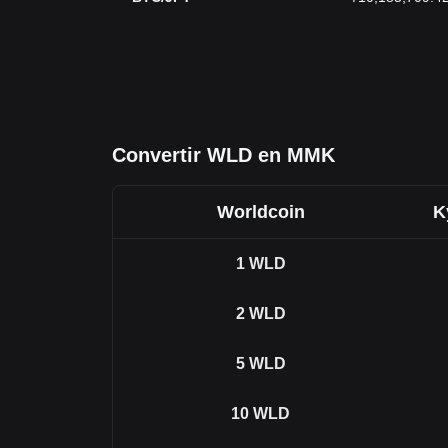
Convertir WLD en MMK
Worldcoin
K
1
WLD
2
WLD
5
WLD
10
WLD