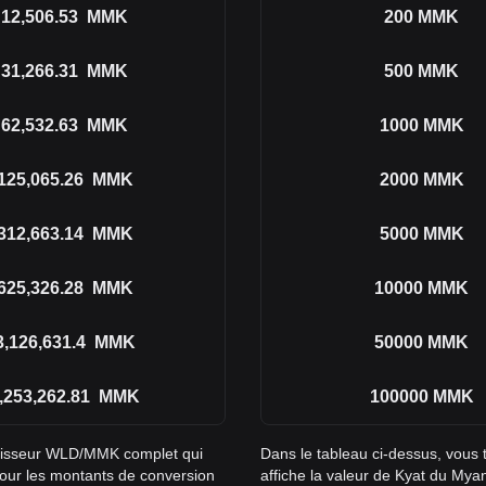
12,506.53
MMK
200
MMK
31,266.31
MMK
500
MMK
62,532.63
MMK
1000
MMK
125,065.26
MMK
2000
MMK
312,663.14
MMK
5000
MMK
625,326.28
MMK
10000
MMK
3,126,631.4
MMK
50000
MMK
,253,262.81
MMK
100000
MMK
rtisseur WLD/MMK complet qui
Dans le tableau ci-dessus, vous
pour les montants de conversion
affiche la valeur de Kyat du My