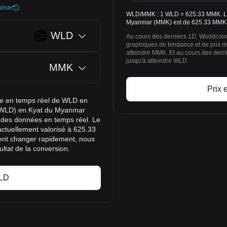
liser
WLD/MMK : 1 WLD = 625.33 MMK. Le 
Myanmar (MMK) est de 625.33 MMK a
WLD
Au cours des derniers 1D, Worldcoin
graphiques de tendance et de prix 
atteindre MMK. Et au cours des der
jusqu'à atteindre WLD.
MMK
Prix 
nge en temps réel de WLD en
n (WLD) en Kyat du Myanmar
r des données en temps réel. Le
actuellement valorisé à 625.33
ent changer rapidement, nous
ltat de la conversion.
WLD