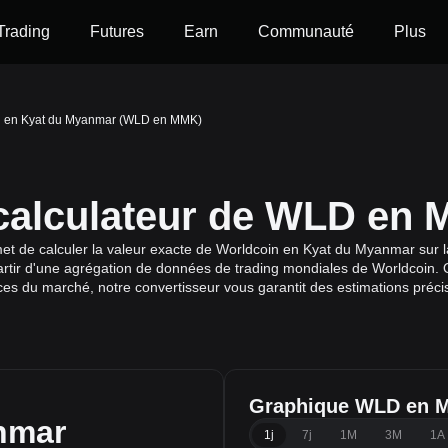
Trading
Futures
Earn
Communauté
Plus
n en Kyat du Myanmar (WLD en MMK)
 calculateur de WLD en
 de calculer la valeur exacte de Worldcoin en Kyat du Myanmar sur la
artir d'une agrégation de données de trading mondiales de Worldcoin. Qu
nces du marché, notre convertisseur vous garantit des estimations préci
Graphique WLD en 
nmar
1j
7j
1M
3M
1A