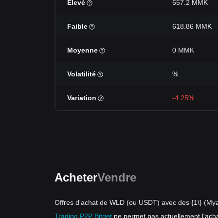
Élevé
657.2 MMK
Faible
618.86 MMK
Moyenne
0 MMK
Volatilité
%
Variation
-4.25%
Acheter
Vendre
Offres d'achat de WLD (ou USDT) avec des {1\} (My
Trading P2P Bitget
ne permet pas actuellement l'ac