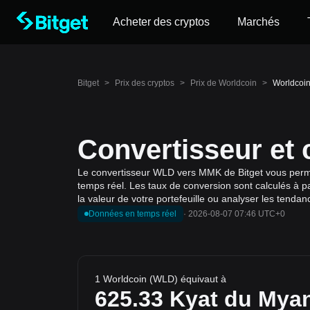
Acheter des cryptos
Marchés
Bitget
>
Prix des cryptos
>
Prix de Worldcoin
>
Worldcoi
Convertisseur et
Le convertisseur WLD vers MMK de Bitget vous permet
temps réel. Les taux de conversion sont calculés à p
la valeur de votre portefeuille ou analyser les tenda
Données en temps réel
·
2026-08-07 07:46 UTC+0
1 Worldcoin (WLD) équivaut à
625.33
Kyat du Mya