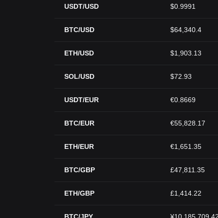
USDT/USD
$0.9991
BTC/USD
$64,340.4
ETH/USD
$1,903.13
SOL/USD
$72.93
USDT/EUR
€0.8669
BTC/EUR
€55,828.17
ETH/EUR
€1,651.35
BTC/GBP
£47,811.35
ETH/GBP
£1,414.22
BTC/JPY
¥10,185,709.4