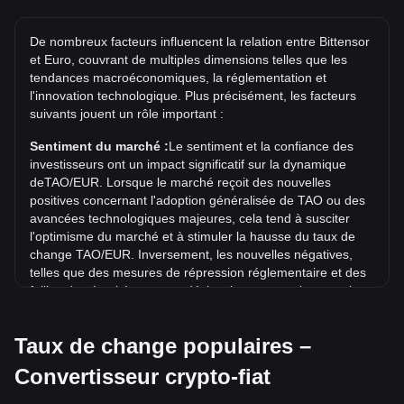
Quel est le record historique du prix de TAO/EUR ?
Le record historique du prix de 1 TAO en EUR est de
De nombreux facteurs influencent la relation entre Bittensor
€667.11. Il reste à voir si la valeur de 1 TAO/EUR dépassera
et Euro, couvrant de multiples dimensions telles que les
le record historique actuel.
tendances macroéconomiques, la réglementation et
Quelle est la tendance des prix de en EUR ?
l'innovation technologique. Plus précisément, les facteurs
suivants jouent un rôle important :
Au cours des 7 derniers jours, le taux de change de
Bittensor (TAO) a augmenté de 7.25%. Au cours du mois
Sentiment du marché :
Le sentiment et la confiance des
dernier, le taux de change de Bittensor (TAO) a baissé de
investisseurs ont un impact significatif sur la dynamique
3.45% par rapport à Euro (EUR).
deTAO/EUR. Lorsque le marché reçoit des nouvelles
positives concernant l'adoption généralisée de TAO ou des
avancées technologiques majeures, cela tend à susciter
l'optimisme du marché et à stimuler la hausse du taux de
change TAO/EUR. Inversement, les nouvelles négatives,
telles que des mesures de répression réglementaire et des
failles de sécurité, peuvent déclencher une panique sur le
marché et entraîner une baisse du taux de change
TAO/EUR.
Taux de change populaires –
Environnement réglementaire :
Les politiques et
Convertisseur crypto-fiat
réglementations gouvernementales entourant les
cryptomonnaies ont un impact direct sur leur acceptation,