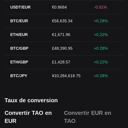
USDT/EUR
€0.8684
-0.01%
BTC/EUR
€56,635.34
+0.28%
ETH/EUR
€1,671.96
+0.22%
BTC/GBP
£48,390.95
+0.28%
ETH/GBP
£1,428.57
+0.22%
BTC/JPY
¥10,284,618.75
+0.28%
Taux de conversion
Convertir TAO en
Convertir EUR en
EUR
TAO