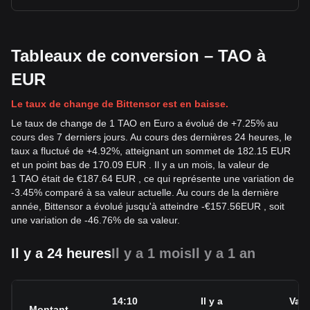
Tableaux de conversion – TAO à
EUR
Le taux de change de Bittensor est en baisse.
Le taux de change de 1 TAO en Euro a évolué de +7.25% au
cours des 7 derniers jours. Au cours des dernières 24 heures, le
taux a fluctué de +4.92%, atteignant un sommet de 182.15 EUR
et un point bas de 170.09 EUR . Il y a un mois, la valeur de
1 TAO était de €187.64 EUR , ce qui représente une variation de
-3.45% comparé à sa valeur actuelle. Au cours de la dernière
année, Bittensor a évolué jusqu'à atteindre
-
€
157.56
EUR
, soit
une variation de -46.76% de sa valeur.
Il y a 24 heures
Il y a 1 mois
Il y a 1 an
14:10
Il y a
Vari
Montant