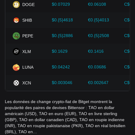
améliorations apportées à l'écosystème des
$0.07029
€0.06108
C$0.
DOGE
cryptomonnaies, telles que les solutions d'évolutivité et les
améliorations de la sécurité, ont fortement soutenu la
$0.{5}4618
€0.{5}4013
C$0.
SHIB
croissance de la valeur des cryptomonnaies telles que le
Bitcoin.
$0.{5}2886
€0.{5}2508
C$0.
PEPE
Les investisseurs doivent comprendre cette dynamique pour
éviter de prendre de mauvaises décisions. Après avoir pris
en compte ces facteurs, les investisseurs devraient
$0.1629
€0.1416
C$0.
XLM
également suivre de près les variations futures du prix de
Bittensor et adapter leurs stratégies d'investissement en
$0.04242
€0.03686
C$0.
LUNA
fonction de l'évolution du marché.
$0.003046
€0.002647
C$0.
XCN
Les données de change crypto-fiat de Bitget montrent la
popularité des paires de devises Bittensor : TAO en dollar
américain (USD), TAO en euro (EUR), TAO en livre sterling
(GBP), TAO en dollar canadien (CAD), TAO en roupie indienne
(INR), TAO en roupie pakistanaise (PKR), TAO en réal brésilien
(BRL), TAO en…