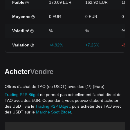
Faible
170.09 EUR
162.92 EUR
159
Moyenne
0 EUR
0 EUR
0 E
Volatilité
%
%
%
Variation
+4.92%
+7.25%
-3.
Acheter
Vendre
Offres d'achat de TAO (ou USDT) avec des {1\} (Euro)
Trading P2P Bitget
ne permet pas actuellement l'achat direct de
TAO avec des EUR. Cependant, vous pouvez d'abord acheter
des USDT via le
Trading P2P Bitget
, puis acheter des TAO avec
des USDT sur le
Marché Spot Bitget
.