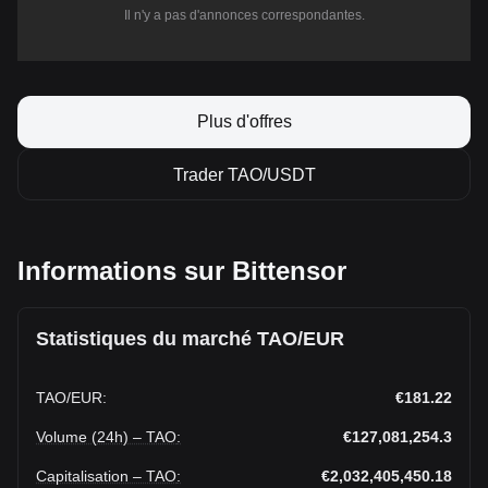
Il n'y a pas d'annonces correspondantes.
Plus d'offres
Trader TAO/USDT
Informations sur Bittensor
Statistiques du marché TAO/EUR
TAO
/
EUR
:
€181.22
Volume (24h) – TAO
:
€127,081,254.3
Capitalisation – TAO
:
€2,032,405,450.18