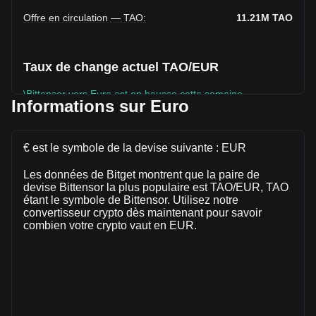
Offre en circulation — TAO
:
11.21M
TAO
Taux de change actuel TAO/EUR
\Bittensor vers Euro est en hausse cette semaine.
Informations sur Euro
Le prix du marché de Bittensor est actuellement de €181.22
par TAO, avec une capitalisation boursière totale de
€2,032,405,450.18 EUR et une offre en circulation de
€ est le symbole de la devise suivante : EUR
11,214,846 TAO. Le volume de trading de Bittensor a
Les données de Bitget montrent que la paire de
évolué de +46.30% (€40,218,320.24 EUR) au cours des
devise Bittensor la plus populaire est TAO/EUR, TAO
dernières 24 heures. Lors du dernier jour de trading, le
étant le symbole de Bittensor. Utilisez notre
volume de trading de TAO était de €86,862,934.06.
convertisseur crypto dès maintenant pour savoir
combien votre crypto vaut en EUR.
Plus d'informations à propos de Bittensor
sur Bitget
Prix de Bittensor
Prévision de prix de Bittensor
Qu'est-ce que Bittensor (TAO)