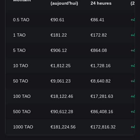
(aujourd'hui)
24 heures
(24h
0.5
TAO
€90.61
€86.41
+4.
1
TAO
€181.22
€172.82
+4.
5
TAO
€906.12
€864.08
+4.
10
TAO
€1,812.25
€1,728.16
+4.
50
TAO
€9,061.23
€8,640.82
+4.
100
TAO
€18,122.46
€17,281.63
+4.
500
TAO
€90,612.28
€86,408.16
+4.
1000
TAO
€181,224.56
€172,816.32
+4.