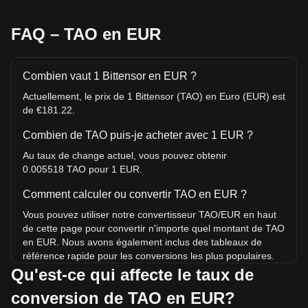
FAQ – TAO en EUR
Combien vaut 1 Bittensor en EUR ?
Actuellement, le prix de 1 Bittensor (TAO) en Euro (EUR) est
de €181.22.
Combien de TAO puis-je acheter avec 1 EUR ?
Au taux de change actuel, vous pouvez obtenir
0.005518 TAO pour 1 EUR.
Comment calculer ou convertir TAO en EUR ?
Vous pouvez utiliser notre convertisseur TAO/EUR en haut
de cette page pour convertir n'importe quel montant de TAO
en EUR. Nous avons également inclus des tableaux de
référence rapide pour les conversions les plus populaires.
Par exemple, 5 EUR équivalent à 0.02759 TAO, tandis que
Qu'est-ce qui affecte le taux de
5 TAO coûtent environ 906.12EUR.
conversion de TAO en EUR?