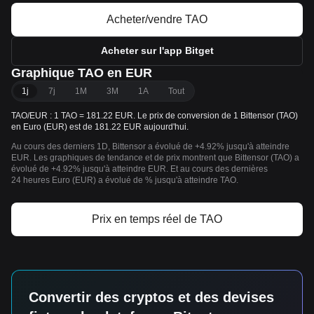
Acheter/vendre TAO
Acheter sur l'app Bitget
Graphique TAO en EUR
1j
7j
1M
3M
1A
Tout
TAO/EUR : 1 TAO = 181.22 EUR. Le prix de conversion de 1 Bittensor (TAO)
en Euro (EUR) est de 181.22 EUR aujourd'hui.
Au cours des derniers 1D, Bittensor a évolué de +4.92% jusqu'à atteindre
EUR. Les graphiques de tendance et de prix montrent que Bittensor (TAO) a
évolué de +4.92% jusqu'à atteindre EUR. Et au cours des dernières
24 heures Euro (EUR) a évolué de % jusqu'à atteindre TAO.
Prix en temps réel de TAO
Convertir des cryptos et des devises