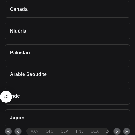
Canada
Nigéria
Pakistan
Arabie Saoudite
Inde
Japon
MXN
GTQ
CLP
HNL
UGX
ZAR
TND