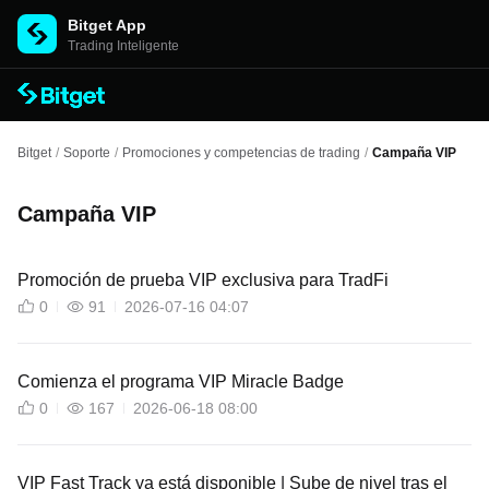
Bitget App
Trading Inteligente
Bitget
/
Soporte
/
Promociones y competencias de trading
/
Campaña VIP
Campaña VIP
Promoción de prueba VIP exclusiva para TradFi
0
91
2026-07-16 04:07
Comienza el programa VIP Miracle Badge
0
167
2026-06-18 08:00
VIP Fast Track ya está disponible | Sube de nivel tras el