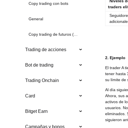
Niveles d
Copy trading con bots
traders eli
Seguidore
General
adicionale
Copy trading de futuros (nuevo)
Trading de acciones
2. Ejemplo
Bot de trading
El trader A 
tener hasta 
su límite de
Trading Onchain
Al día sigui
Ahora, sus a
Card
activos de l
usuarios. No
Bitget Earn
eliminados. S
siguieron an
Campañas y bonos