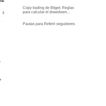
copy trading de futuros?
raordinari
Leyenda
o
Copy trading de Bitget: Reglas
para calcular el drawdown
500
500
máximo
Pautas para Referir seguidores
á
e