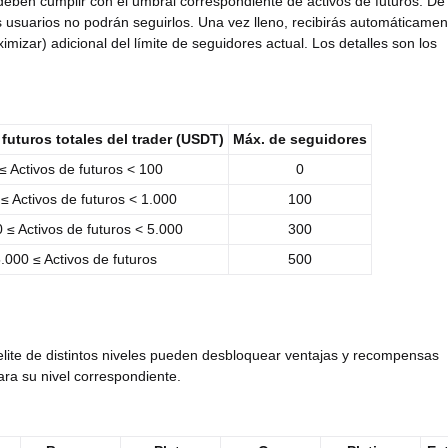
deben cumplir con el umbral correspondiente de activos de futuros. De 
os usuarios no podrán seguirlos. Una vez lleno, recibirás automáticamen
mizar) adicional del límite de seguidores actual. Los detalles son los
futuros totales del trader (USDT)
Máx. de seguidores
≤ Activos de futuros < 100
0
≤ Activos de futuros < 1.000
100
 ≤ Activos de futuros < 5.000
300
.000 ≤ Activos de futuros
500
elite de distintos niveles pueden desbloquear ventajas y recompensas
ara su nivel correspondiente.