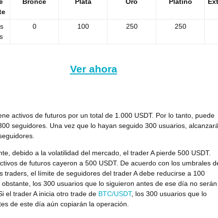
e
Bronce
Plata
Oro
Platino
Ext
te
s
0
100
250
250
s
Ver ahora
tiene activos de futuros por un total de 1.000 USDT. Por lo tanto, puede
300 seguidores. Una vez que lo hayan seguido 300 usuarios, alcanzar
 seguidores.
ente, debido a la volatilidad del mercado, el trader A pierde 500 USDT.
ctivos de futuros cayeron a 500 USDT. De acuerdo con los umbrales d
os traders, el límite de seguidores del trader A debe reducirse a 100
 obstante, los 300 usuarios que lo siguieron antes de ese día no serán
i el trader A inicia otro trade de
BTC/USDT
, los 300 usuarios que lo
tes de este día aún copiarán la operación.