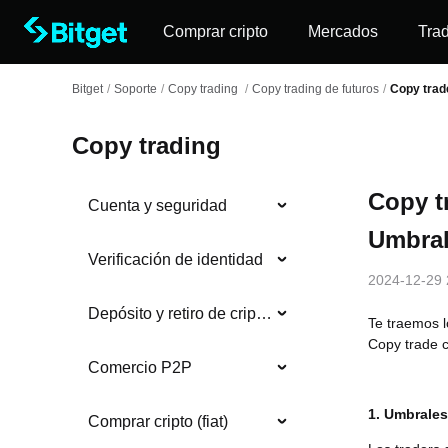
Comprar cripto
Mercados
Tra
Bitget
/
Soporte
/
Copy trading
/
Copy trading de futuros
/
Copy trade
Copy trading
Copy tr
Cuenta y seguridad
Umbral
Verificación de identidad
2024-12-29 
Depósito y retiro de criptomonedas
Te traemos l
Copy trade c
Comercio P2P
1. Umbrales
Comprar cripto (fiat)