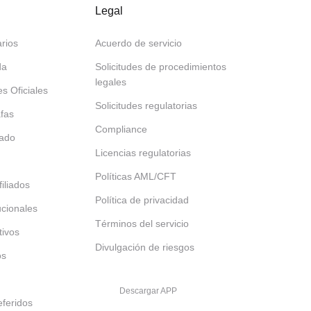
Legal
rios
Acuerdo de servicio
da
Solicitudes de procedimientos
legales
es Oficiales
Solicitudes regulatorias
afas
Compliance
tado
Licencias regulatorias
Políticas AML/CFT
iliados
Política de privacidad
tucionales
Términos del servicio
tivos
Divulgación de riesgos
os
Descargar APP
feridos