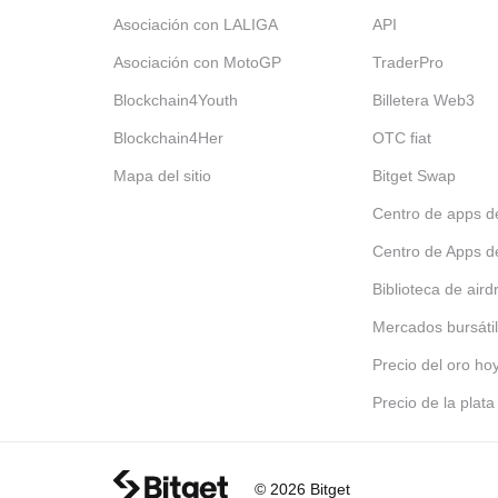
Asociación con LALIGA
API
Asociación con MotoGP
TraderPro
Blockchain4Youth
Billetera Web3
Blockchain4Her
OTC fiat
Mapa del sitio
Bitget Swap
Centro de apps d
Centro de Apps d
Biblioteca de aird
Mercados bursáti
Precio del oro ho
Precio de la plata
© 2026 Bitget