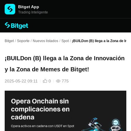
Bitget App
Trading Inteligente
Bitget
/
Soporte
/
Nuevos listados
/
Spot
/
¡BUILDon (B) llega a la Zona de Inn
¡BUILDon (B) llega a la Zona de Innovación
y la Zona de Memes de Bitget!
2025-05-22 09:11
0
775