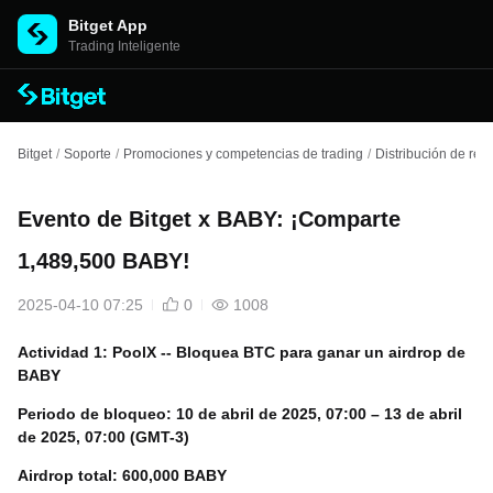
Bitget App
Trading Inteligente
Bitget
/
Soporte
/
Promociones y competencias de trading
/
Distribución de re
Evento de Bitget x BABY: ¡Comparte
1,489,500 BABY!
2025-04-10 07:25
0
1008
Actividad 1: PoolX -- Bloquea BTC para ganar un airdrop de
BABY
Periodo de bloqueo: 10 de abril de 2025, 07:00 – 13 de abril
de 2025, 07:00 (GMT-3)
Airdrop total: 600,000 BABY