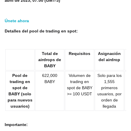
abril de 2025, 07:00 (GMT-3)
Únete ahora
Detalles del pool de trading en spot:
Total de
Requisitos
Asignación
A
airdrops de
del airdrop
BABY
Pool de
622,000
Volumen de
Solo para los
trading en
BABY
trading en
1,555
spot de
spot de BABY
primeros
BABY (solo
>= 100 USDT
usuarios, por
para nuevos
orden de
usuarios)
llegada
Importante: