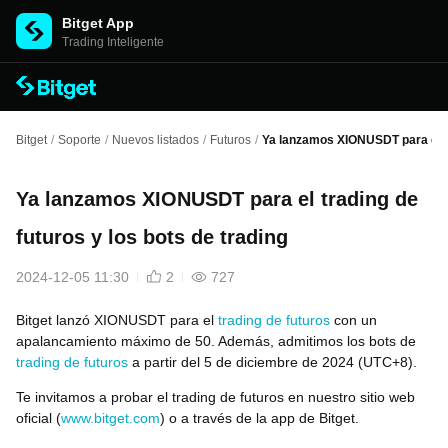
Bitget App
Trading Inteligente
Bitget
/
Soporte
/
Nuevos listados
/
Futuros
/
Ya lanzamos XIONUSDT para el tra
Ya lanzamos XIONUSDT para el trading de
futuros y los bots de trading
2024-12-05 11:30
2
727
Bitget lanzó XIONUSDT para el
trading de futuros
con un
apalancamiento máximo de 50. Además, admitimos los bots de
trading de futuros
a partir del 5 de diciembre de 2024 (UTC+8).
Te invitamos a probar el trading de futuros en nuestro sitio web
oficial (
www.bitget.com
) o a través de la app de Bitget.