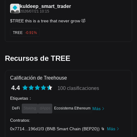
kuldeep_smart_trader
2026/07/21 10:15
$TREE this is a tree that never grow 🤣
TREE
-0.91%
Recursos de TREE
Calificación de Treehouse
4.4
100 clasificaciones
Etiquetas
：
DeFi
Staking
dApps
Ecosistema Ethereum
Más
Contratos
:
0x7714
...
196d1f3
(
BNB Smart Chain (BEP20)
)
Más