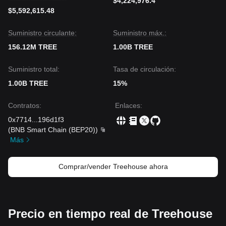
$4,224,976.4
$5,592,615.48
Suministro circulante:
Suministro máx.:
156.12M TREE
1.00B TREE
Suministro total:
Tasa de circulación:
1.00B TREE
15%
Contratos
:
Enlaces
:
0x7714
...
196d1f3
(
BNB Smart Chain (BEP20)
)
Más
Comprar/vender Treehouse ahora
Precio en tiempo real de Treehouse