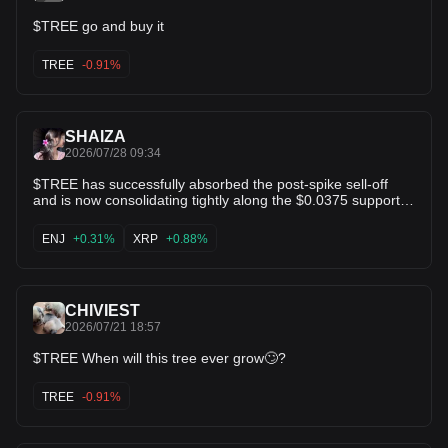
$TREE go and buy it
TREE
-0.91%
SHAIZA
2026/07/28 09:34
$TREE has successfully absorbed the post-spike sell-off
and is now consolidating tightly along the $0.0375 support
zone. Notice how selling volume is completely draining away
while the 5 and 10 MAs begin to curve up. Once buyers step
ENJ
+0.31%
XRP
+0.88%
back in, expect a push back toward $0.045+ resistance! 🚀
📈 $ENJ $XRP
CHIVIEST
2026/07/21 18:57
$TREE When will this tree ever grow🙄?
TREE
-0.91%