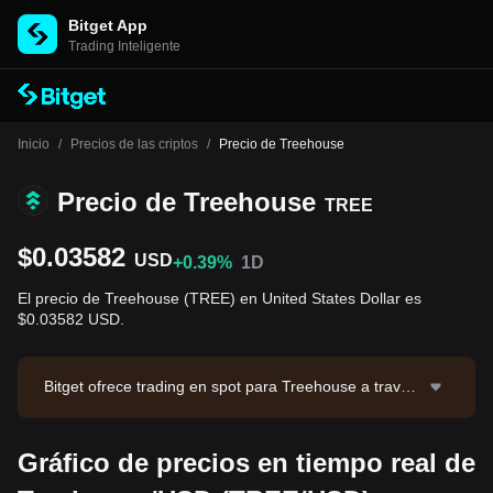
Bitget App
Trading Inteligente
Inicio
/
Precios de las criptos
/
Precio de Treehouse
Precio de Treehouse
TREE
$0.03582
USD
+0.39%
1D
El precio de Treehouse (TREE) en United States Dollar es
$0.03582 USD.
Bitget ofrece trading en spot para Treehouse a través
del par de trading TREE/USDT. El precio actual de TR
EE/USDT es 0.0359, con un volumen de trading de 24
Gráfico de precios en tiempo real de
horas de $51,186.81. Treehouse tiene una capitalizaci
ón de mercado de $5,592,615.48 y un suministro circ