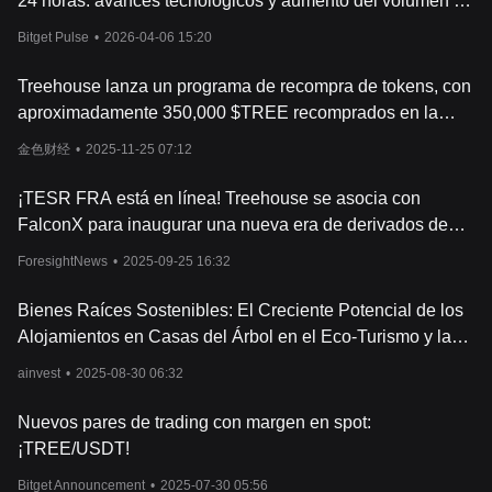
24 horas: avances tecnológicos y aumento del volumen de
operaciones provocan fuertes fluctuaciones de precio
Bitget Pulse
•
2026-04-06 15:20
Treehouse lanza un programa de recompra de tokens, con
aproximadamente 350,000 $TREE recomprados en la
primera semana
金色财经
•
2025-11-25 07:12
¡TESR FRA está en línea! Treehouse se asocia con
FalconX para inaugurar una nueva era de derivados de
staking de Ethereum.
ForesightNews
•
2025-09-25 16:32
Bienes Raíces Sostenibles: El Creciente Potencial de los
Alojamientos en Casas del Árbol en el Eco-Turismo y la
Construcción Verde
ainvest
•
2025-08-30 06:32
Nuevos pares de trading con margen en spot:
¡TREE/USDT!
Bitget Announcement
•
2025-07-30 05:56