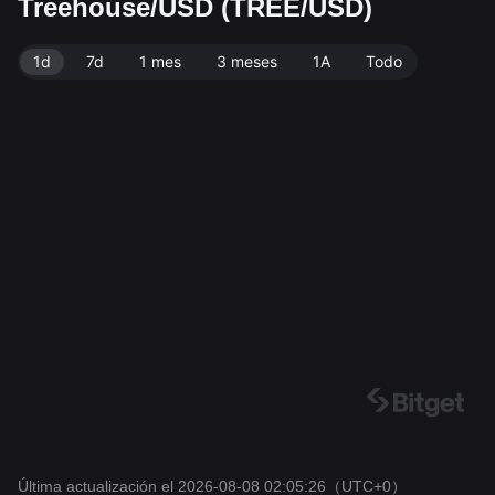
Treehouse/USD (TREE/USD)
ulante de 156.12M TREE. Fuente de datos: exchange
Bitget. Última actualización: 2026-08-08 02:05:26.
1d
7d
1 mes
3 meses
1A
Todo
Última actualización el 2026-08-08 02:05:26
（UTC+0）