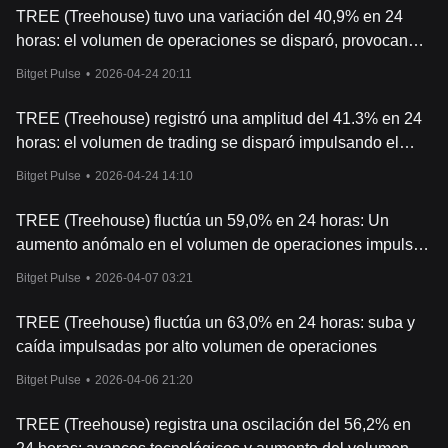
TREE (Treehouse) tuvo una variación del 40,9% en 24
horas: el volumen de operaciones se disparó, provocando
una gran volatilidad
Bitget Pulse
•
2026-04-24 20:11
TREE (Treehouse) registró una amplitud del 41.3% en 24
horas: el volumen de trading se disparó impulsando el
precio a cerca de 0.0918 dólares
Bitget Pulse
•
2026-04-24 14:10
TREE (Treehouse) fluctúa un 59,0% en 24 horas: Un
aumento anómalo en el volumen de operaciones impulsa
un rápido ascenso seguido de una rápida caída
Bitget Pulse
•
2026-04-07 03:21
TREE (Treehouse) fluctúa un 63,0% en 24 horas: suba y
caída impulsadas por alto volumen de operaciones
Bitget Pulse
•
2026-04-06 21:20
TREE (Treehouse) registra una oscilación del 56,2% en