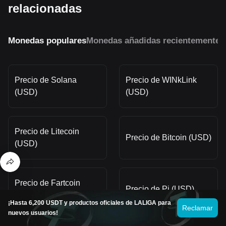
relacionadas
Monedas populares
Monedas añadidas recientemente
M
Precio de Solana
Precio de WINkLink
(USD)
(USD)
Precio de Litecoin
Precio de Bitcoin (USD)
(USD)
Precio de Fartcoin
Precio de Pi (USD)
(USD)
¡Hasta 6,200 USDT y productos oficiales de LALIGA para
Reclamar
nuevos usuarios!