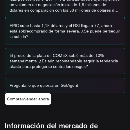
Estrategia de Compra
un volumen de negociación inicial de 1,8 millones de
Con base en la estructura actual del mercado, se sugieren
dólares en comparación con los 58 millones de dólares de
las siguientes estrategias:
XRP?
Inversores Conservadores
• Esperar a que el precio retroceda hasta el nivel de soporte
EPIC sube hasta 1,18 dólares y el RSI llega a 77; ahora
$0.5520
para construir posiciones por tandas.
está sobrecomprado de forma severa. ¿Se puede perseguir
• Alternativamente, esperar a que ocurra un rompimiento
la subida?
confirmado y un cierre de vela por encima de la resistencia
$0.7850
antes de entrar al mercado.
Inversores de Tendencia
El precio de la plata en COMEX subió más del 10%
• Si el precio rompe el nivel de
$0.7850
, podría formarse
semanalmente. ¿Es aún recomendable seguir la tendencia
una nueva tendencia alcista. El siguiente objetivo de precio
alcista para protegerse contra los riesgos?
se estima en
$0.9200
.
• Vigilar de cerca el volumen para asegurar que el
rompimiento no sea un “fakeout” (falso rompimiento).
Pregunta lo que quieras en GetAgent
Inversores a Largo Plazo
• Mientras el precio mantenga su estructura por encima del
soporte macro de
$0.5500
, la estructura alcista de mediano
Comprar/vender ahora
a largo plazo permanece intacta para un posible recorrido al
alza.
Resumen de Tendencias
Perspectivas del Mercado
Información del mercado de
Desde una perspectiva a corto plazo, Treehouse ha