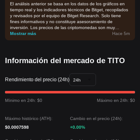
El análisis anterior se basa en los datos de los gráficos en
tiempo real y los indicadores técnicos de Bitget, recopilados
y revisados por el equipo de Bitget Research. Solo tiene
fines informativos y no constituye asesoramiento de
inversión. Los precios de las criptomonedas son muy
volátiles. Toma tus decisiones de inversión en función de tu
Mostrar más
Hace 5m
tolerancia al riesgo.
Información del mercado de TITO
Rendimiento del precio (24h)
24h
Mínimo en 24h: $0
Máximo en 24h: $0
Máximo histórico (ATH):
Cambio en el precio (24h):
$0.0007598
+0.00%