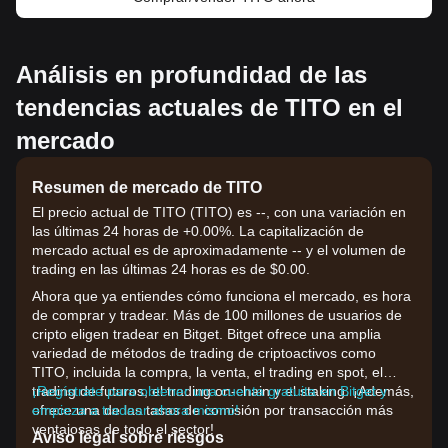
Análisis en profundidad de las
tendencias actuales de TITO en el
mercado
Resumen de mercado de TITO
El precio actual de TITO (TITO) es --, con una variación en
las últimas 24 horas de +0.00%. La capitalización de
mercado actual es de aproximadamente -- y el volumen de
trading en las últimas 24 horas es de $0.00.
Ahora que ya entiendes cómo funciona el mercado, es hora
de comprar y tradear. Más de 100 millones de usuarios de
cripto eligen tradear en Bitget. Bitget ofrece una amplia
variedad de métodos de trading de criptoactivos como
TITO, incluida la compra, la venta, el trading en spot, el
trading de futuros, el trading on-chain y el staking. ¡Además,
¡Regístrate para obtener una cuenta gratuita en Bitget y
ofrece una de las tasas de comisión por transacción más
empieza a tradear ahora mismo!
ventajosas de todo el sector!
Aviso legal sobre riesgos