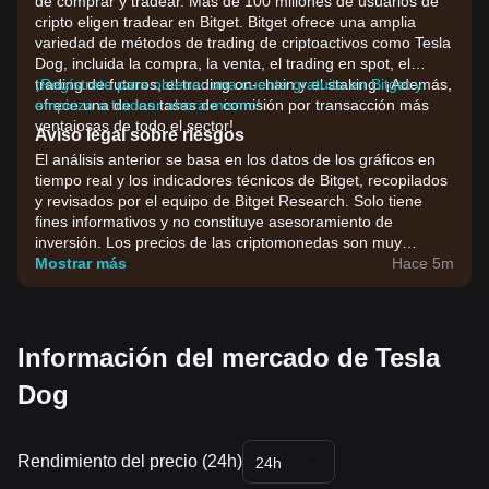
de comprar y tradear. Más de 100 millones de usuarios de
cripto eligen tradear en Bitget. Bitget ofrece una amplia
variedad de métodos de trading de criptoactivos como Tesla
Dog, incluida la compra, la venta, el trading en spot, el
trading de futuros, el trading on-chain y el staking. ¡Además,
¡Regístrate para obtener una cuenta gratuita en Bitget y
ofrece una de las tasas de comisión por transacción más
empieza a tradear ahora mismo!
ventajosas de todo el sector!
Aviso legal sobre riesgos
El análisis anterior se basa en los datos de los gráficos en
tiempo real y los indicadores técnicos de Bitget, recopilados
y revisados por el equipo de Bitget Research. Solo tiene
fines informativos y no constituye asesoramiento de
inversión. Los precios de las criptomonedas son muy
volátiles. Toma tus decisiones de inversión en función de tu
Mostrar más
Hace 5m
tolerancia al riesgo.
Información del mercado de Tesla
Dog
Rendimiento del precio (24h)
24h