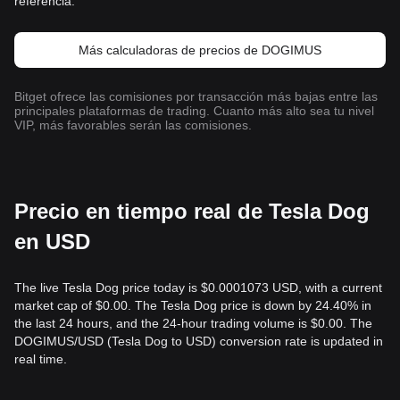
referencia.
Más calculadoras de precios de DOGIMUS
Bitget ofrece las comisiones por transacción más bajas entre las
principales plataformas de trading. Cuanto más alto sea tu nivel
VIP, más favorables serán las comisiones.
Precio en tiempo real de Tesla Dog
en USD
The live Tesla Dog price today is $0.0001073 USD, with a current
market cap of $0.00. The Tesla Dog price is down by 24.40% in
the last 24 hours, and the 24-hour trading volume is $0.00. The
DOGIMUS/USD (Tesla Dog to USD) conversion rate is updated in
real time.