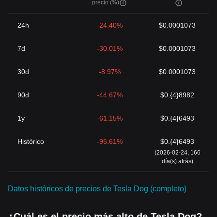
precio (%)
24h
-24.40%
$0.0001073
7d
-30.01%
$0.0001073
30d
-8.97%
$0.0001073
90d
-44.67%
$0.{4}8982
1y
-61.15%
$0.{4}6493
Histórico
-95.61%
$0.{4}6493
(2026-02-24, 166
día(s) atrás)
Datos históricos de precios de Tesla Dog (completo)
¿Cuál es el precio más alto de Tesla Dog?