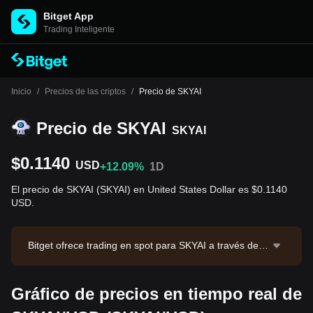
Bitget App
Trading Inteligente
Inicio
/
Precios de las criptos
/
Precio de SKYAI
Precio de SKYAI
SKYAI
$0.1140
USD
+12.09%
1D
El precio de SKYAI (SKYAI) en United States Dollar es $0.1140
USD.
Bitget ofrece trading en spot para SKYAI a través del
par de trading SKYAI/USDT. El precio actual de SKYAI/
USDT es 0.11489, con un volumen de trading de 24 h
Gráfico de precios en tiempo real de
oras de $8,625,239.12. SKYAI tiene una capitalización
de mercado de $114,013,850.76 y un suministro circu