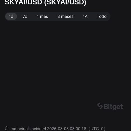
SKYAI/USD (SKYAI/USD)
lante de 1.00B SKYAI. Fuente de datos: exchange Bit
get. Última actualización: 2026-08-08 03:00:18.
1d
7d
1 mes
3 meses
1A
Todo
Última actualización el 2026-08-08 03:00:18
（UTC+0）