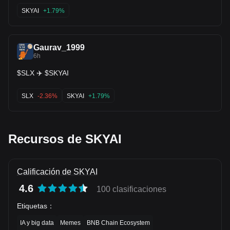
SKYAI
+1.79%
Gaurav_1999
6h
$SLX ✈️ $SKYAI
SLX
-2.36%
SKYAI
+1.79%
Recursos de SKYAI
Calificación de SKYAI
4.6
100 clasificaciones
Etiquetas
：
IA y big data
Memes
BNB Chain Ecosystem