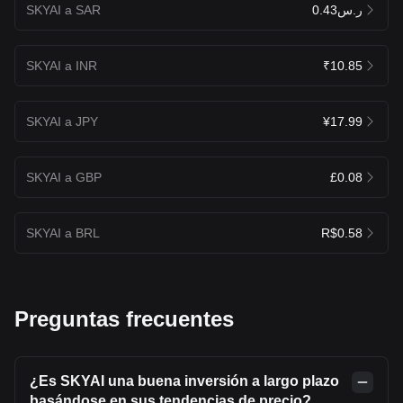
SKYAI a SAR
ر.س0.43
SKYAI a INR
₹10.85
SKYAI a JPY
¥17.99
SKYAI a GBP
£0.08
SKYAI a BRL
R$0.58
Preguntas frecuentes
¿Es SKYAI una buena inversión a largo plazo
basándose en sus tendencias de precio?