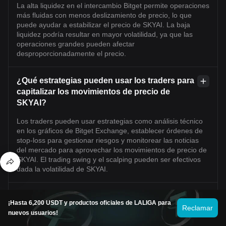
La alta liquidez en el intercambio Bitget permite operaciones
más fluidas con menos deslizamiento de precio, lo que
puede ayudar a estabilizar el precio de SKYAI. La baja
liquidez podría resultar en mayor volatilidad, ya que las
operaciones grandes pueden afectar
desproporcionadamente el precio.
¿Qué estrategias pueden usar los traders para
capitalizar los movimientos de precio de
SKYAI?
Los traders pueden usar estrategias como análisis técnico
en los gráficos de Bitget Exchange, establecer órdenes de
stop-loss para gestionar riesgos y monitorear las noticias
del mercado para aprovechar los movimientos de precio de
SKYAI. El trading swing y el scalping pueden ser efectivos
dada la volatilidad de SKYAI.
¿Cuál es el precio actual de SKYAI?
¡Hasta 6,200 USDT y productos oficiales de LALIGA para
Reclamar
nuevos usuarios!
El precio en tiempo real de SKYAI es $0.11 por (SKYAI/USD)