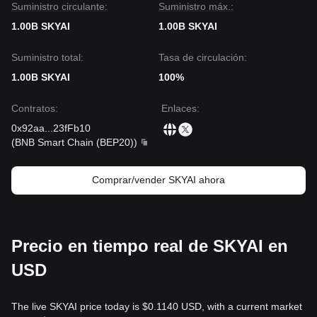
Suministro circulante:
Suministro máx.:
1.00B SKYAI
1.00B SKYAI
Suministro total:
Tasa de circulación:
1.00B SKYAI
100%
Contratos
:
Enlaces
:
0x92aa
...
23fFb10
(
BNB Smart Chain (BEP20)
)
Comprar/vender SKYAI ahora
Precio en tiempo real de SKYAI en
USD
The live SKYAI price today is $0.1140 USD, with a current market