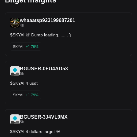
whaaatsp923199687201
4h
$SKYAI 🚨 Dump loading........ ⤵️
SKYAI
+1.79%
BGUSER-0FU4AD53
5h
$SKYAI 4 usdt
SKYAI
+1.79%
BGUSER-3J4VL9MX
5h
$SKYAI 4 dollars target 🎯