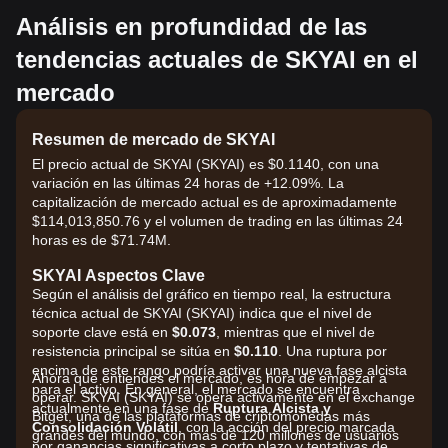
Análisis en profundidad de las
tendencias actuales de SKYAI en el
mercado
Resumen de mercado de SKYAI
El precio actual de SKYAI (SKYAI) es $0.1140, con una
variación en las últimas 24 horas de +12.09%. La
capitalización de mercado actual es de aproximadamente
$114,013,850.76 y el volumen de trading en las últimas 24
horas es de $71.74M.
SKYAI Aspectos Clave
Según el análisis del gráfico en tiempo real, la estructura
técnica actual de SKYAI (SKYAI) indica que el nivel de
soporte clave está en
$0.073
, mientras que el nivel de
resistencia principal se sitúa en
$0.110
. Una ruptura por
encima de este rango podría activar una nueva fase alcista
Ahora que entiendes el mercado, es hora de empezar a
para el activo. En general, el mercado se encuentra
operar. SKYAI (SKYAI) se opera activamente en el exchange
actualmente en una fase de
Ruptura Alcista y
Bitget, una de las plataformas de criptomonedas más
Consolidación Volátil
, con la acción del precio marcada
grandes del mundo, con más de 120 millones de usuarios
por ganancias significativas a corto plazo y tentativas de