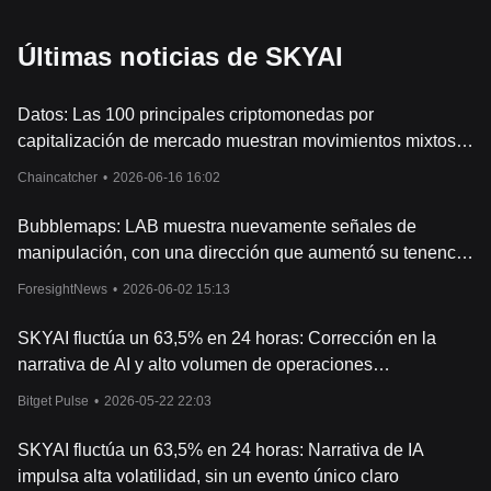
Últimas noticias de SKYAI
Datos: Las 100 principales criptomonedas por
capitalización de mercado muestran movimientos mixtos,
SKYAI subió un 22,08%, mientras que Audiera bajó un
Chaincatcher
•
2026-06-16 16:02
27,23%.
Bubblemaps: LAB muestra nuevamente señales de
manipulación, con una dirección que aumentó su tenencia
a 22 millones de tokens antes de la reciente suba de
ForesightNews
•
2026-06-02 15:13
precio
SKYAI fluctúa un 63,5% en 24 horas: Corrección en la
narrativa de AI y alto volumen de operaciones
coexistiendo
Bitget Pulse
•
2026-05-22 22:03
SKYAI fluctúa un 63,5% en 24 horas: Narrativa de IA
impulsa alta volatilidad, sin un evento único claro