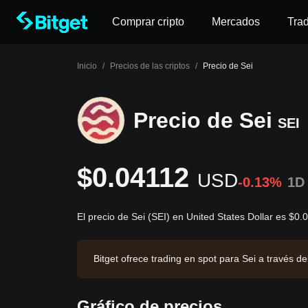
Comprar cripto
Mercados
Tra
Inicio
/
Precios de las criptos
/
Precio de Sei
Precio de Sei
SEI
$0.04112
USD
-0.13%
1D
El precio de Sei (SEI) en United States Dollar es $0
Bitget ofrece trading en spot para Sei a través 
2,549.06. Sei tiene una capitalización de mercad
n: 2026-08-07 04:31:18.
Gráfico de precios