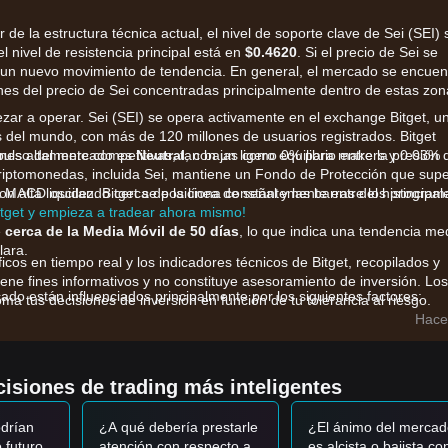
ir de la estructura técnica actual, el nivel de soporte clave de Sei (SEI) 
l nivel de resistencia principal está en
$0.4620
. Si el precio de Sei se
un nuevo movimiento de tendencia. En general, el mercado se encuen
iones del precio de Sei concentradas principalmente dentro de estas zo
ar a operar. Sei (SEI) se opera activamente en el exchange Bitget, u
del mundo, con más de 120 millones de usuarios registrados. Bitget
ones altamente competitivas, tan bajas como 0% para makers y 0.03%
mpulso del mercado es
Neutral
, con un ligero equilibrio entre la presión 
riptomonedas, incluida Sei, mantiene un Fondo de Protección que sup
on alta liquidez. Bitget se posiciona constantemente entre los principal
ea MACD oscilando cerca de la línea de señal y las barras del histogram
itget y empieza a tradear ahora mismo!
e
cerca de la Media Móvil de 50 días
, lo que indica una tendencia me
lara.
ficos en tiempo real y los indicadores técnicos de Bitget, recopilados y
iene fines informativos y no constituye asesoramiento de inversión. Los
do están influenciados principalmente por los siguientes factores:
ma tus decisiones de inversión en función de tu tolerancia al riesgo.
tal Value Locked (TVL) y la implementación de nuevas aplicaciones
Hace
leciendo la confianza de los inversores.
rno a las mejoras de paralelización de V2 está impulsando el interés
isiones de trading más inteligentes
ontinúa mostrando una fuerte correlación con los principales activos d
iquidez en el espacio cripto.
drían
¿A qué debería prestarle
¿El ánimo del mercad
o futuro
atención con respecto a
es alcista o bajista co