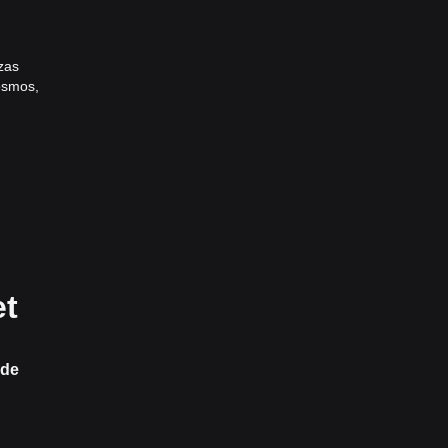
nzas
Cosmos,
2023
 Este
as,
et
e
s
 de
nta la