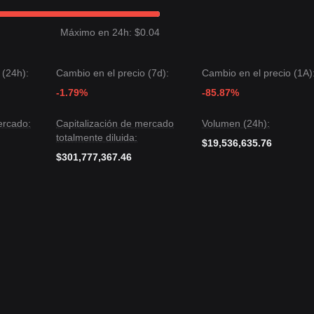
trado una estructura de precio
limitada por rangos
durante los último
Máximo en 24h: $0.04
te
cauteloso
. Desde un análisis estructural de mediano plazo, el preci
e de
$0.3850
y resistencia de
$0.4620
.
 (24h):
Cambio en el precio (7d):
Cambio en el precio (1A)
 el siguiente objetivo de precio podría ser
$0.5100
.
siguiente objetivo de precio podría ser
$0.3200
.
-1.79%
-85.87%
onsenso es: aunque Sei podría experimentar volatilidad o consolidación e
ercado:
Capitalización de mercado
Volumen (24h):
el nivel de soporte clave de
$0.3850
, es probable que la tendencia de
totalmente diluida:
$19,536,635.76
$301,777,367.46