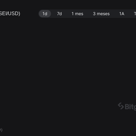
(SEI/USD)
1d
7d
1 mes
3 meses
1A
0）