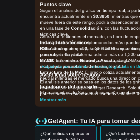
Puntos clave
Según el análisis del gráfico en tiempo real, a part
encuentra actualmente en
$0.3850
, mientras que e
mueve fuera de este rango, podría desencadenar 
en una fase de
Consolidación
, con las fluctuac
técnicas clave.
Ahora que entiendes el mercado, es hora de empez
Indicadores técnicos
de las plataformas de criptomonedas más grandes 
RSI:
ofrece trading en spot para SEI/USDT con comisi
Actualmente en
52
, lo que muestra que el i
compra y la de venta.
para takers. La plataforma admite más de 1,300 c
MACD:
los 300 millones de dólares y ofrece trading 24/7 c
La señal es
Neutral a Alcista
, con la lín
mostrando una volatilidad mínima.
exchanges por volumen de trading de SEI.
¡Regístrate para obtener una cuenta gratuita en B
Estructura de la MA:
El precio cotiza actualment
Aviso legal sobre riesgos
neutral mientras el mercado busca una dirección c
El análisis anterior se basa en los datos de los grá
Impulsores del mercado
revisados por el equipo de Bitget Research. Solo t
El precio actual de Sei y su desempeño en el merca
precios de las criptomonedas son muy volátiles. To
•
Crecimiento del ecosistema:
El aumento del To
Mostrar más
descentralizadas (dApps) en la red Sei están forta
•
Actualizaciones de la red:
La expectativa en to
especulativo en la utilidad del token.
GetAgent: Tu IA para tomar dec
•
Correlación con el mercado más amplio:
SEI c
Capa 1, reaccionando a los cambios generales de l
¿Qué noticias repercuten
¿Qué factores po
Señales de trading
en el precio de SEI en
influir en el preci