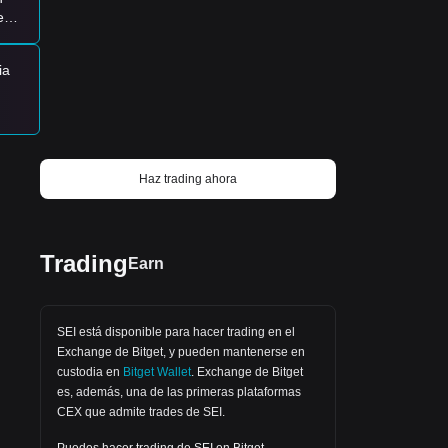
ding
promises, but through action and results.
e
My confidence is restored, and I finally
feel like I'm building something
sustainable. If you are tired of the noise
ia
and are looking for a professional with
real, verifiable experience, do not sleep
on Ãlyssa Tan. She is the real deal. Who
else is building with $SEI, $RIVER, and
$BSB this cycle? Let me know in the
a
comments! 👇 #Crypto #Trading #Sei
Haz trading ahora
#River #BSB #Investing #CryptoTrader
#SuccessStory #FinancialFreedom
#AlyysaTan
Trading
Earn
n
SEI está disponible para hacer trading en el
Exchange de Bitget
, y pueden mantenerse en
custodia en
Bitget Wallet
.
Exchange de Bitget
es, además, una de las primeras plataformas
CEX que admite trades de SEI.
Puedes hacer trading de SEI en Bitget.