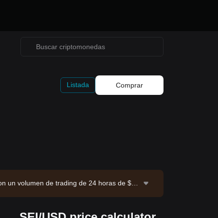
Listada
Comprar
 con un volumen de trading de 24 horas de $13
e datos: exchange Bitget. Última actualizació
SEI/USD price calculator