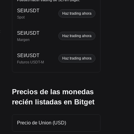
s 7
SEI/USDT
Haz trading ahora
o de
Spot
:
SEI/USDT
Haz trading ahora
Margen
n el
SEI/USDT
Haz trading ahora
Futuros USDT-M
Precios de las monedas
recién listadas en Bitget
Precio de Union (USD)