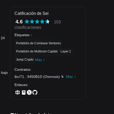
Calificación de Sei
4.6
103
clasificaciones
Etiquetas
：
 24
Portafolio de Coinbase Ventures
Portafolio de Multicoin Capital
Layer 1
Jump Crypto
Más
Contratos
:
 bajo
ibc/71
...
9450B1D
(
Osmosis
)
Más
Enlaces
: