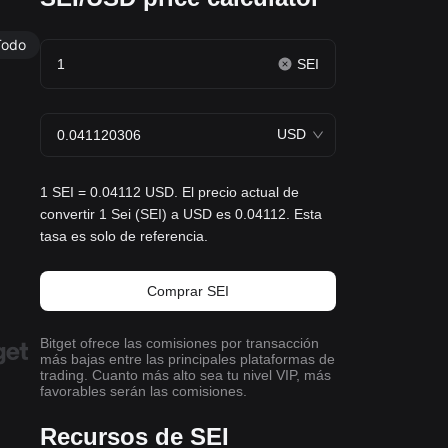
Todo
SEI
USD
1 SEI = 0.04112 USD. El precio actual de
convertir 1 Sei (SEI) a USD es 0.04112. Esta
tasa es solo de referencia.
Comprar SEI
Bitget ofrece las comisiones por transacción
más bajas entre las principales plataformas de
trading. Cuanto más alto sea tu nivel VIP, más
favorables serán las comisiones.
Recursos de SEI