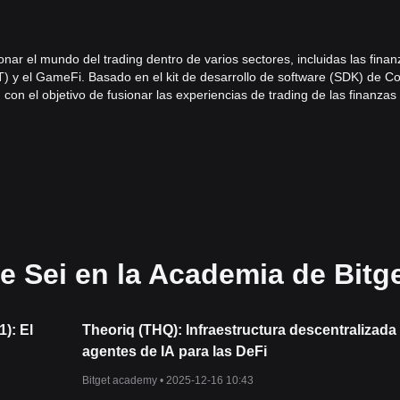
nar el mundo del trading dentro de varios sectores, incluidas las fina
FT) y el GameFi. Basado en el kit de desarrollo de software (SDK) de 
on el objetivo de fusionar las experiencias de trading de las finanzas
nanzas descentralizadas. La plataforma lanzó su mainnet en agosto de 
.
generación de infraestructuras DeFi, en particular para los exchanges
s blockchains, Sei es específica de
un sector y se centra en el trading.
idades a las necesidades únicas del sector del trading de criptomoned
incluso aplicaciones de juego.
erview
e Sei en la Academia de Bitg
abordar los desafíos a los que se enfrentan los DEX, con el objetivo d
dad on-chain:
or lotes frecuentes para evitar el front-runni
ng. En lugar de ejecutar la
): El
Theoriq (THQ): Infraestructura descentralizada
a bloque y las ejecuta de manera simultánea. Este método no solo aume
agentes de IA para las DeFi
-running.
 precios nativos para garantizar una alimentación de datos confiable,
Bitget academy •
2025-12-16 10:43