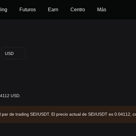
ding
Futuros
Earn
Centro
Más
USD
.04112 USD.
del par de trading SEI/USDT. El precio actual de SEI/USDT es 0.04112,
o de $301,777,367.46 y un suministro circulante de 7.34B SEI. Fuente d