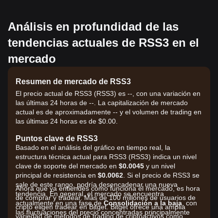
Análisis en profundidad de las
tendencias actuales de RSS3 en el
mercado
Resumen de mercado de RSS3
El precio actual de RSS3 (RSS3) es --, con una variación en
las últimas 24 horas de --. La capitalización de mercado
actual es de aproximadamente -- y el volumen de trading en
las últimas 24 horas es de $0.00.
Puntos clave de RSS3
Basado en el análisis del gráfico en tiempo real, la
estructura técnica actual para RSS3 (RSS3) indica un nivel
clave de soporte del mercado en
$0.0045
y un nivel
principal de resistencia en
$0.0062
. Si el precio de RSS3 se
sale de este rango, podría desencadenar una nueva
Ahora que ya entiendes cómo funciona el mercado, es hora
tendencia. En general, el mercado se encuentra
de comprar y tradear. Más de 100 millones de usuarios de
actualmente en una fase de
Consolidación a la baja
, con
cripto eligen tradear en Bitget. Bitget ofrece una amplia
las fluctuaciones del precio concentradas principalmente
variedad de métodos de trading de criptoactivos como