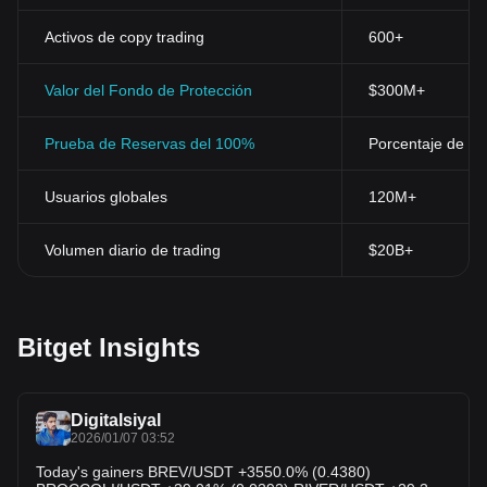
derechos sobre los indexadores globales. También participa en
las votaciones sobre mecanismos de incentivos y otros asuntos
Activos de copy trading
600+
relacionados con la infraestructura de la red.
El token RSS3 incentiva la participación y la contribuc
ión dentro
Valor del Fondo de Protección
$300M+
de la red, lo que garantiza que la comunidad de código abierto y
los usuarios sean tratados como partes interesadas. Este modelo
Prueba de Reservas del 100%
Porcentaje de res
económico se alinea con los principios de la tecnología
blockchain, promoviendo un sistema autosuficiente y
transpar
ente. El token está listado en varios exchanges de
Usuarios globales
120M+
criptomonedas, como Bitget, por lo que es accesible para operar
e invertir.
Volumen diario de trading
$20B+
¿Qué determina el precio de RSS3?
El precio de RSS3, como el de cualquier criptomoneda, está
influenciado por una compleja intera
cción de factores típicos de
los mercados de las monedas digitales y la blockchain. La
dinámica de la oferta y la demanda desempeña un papel
Bitget Insights
fundamental en la determinación de su precio. El suministro total
de tokens RSS3 está limitado a 1.000 millones, lo
que crea un
factor de escasez que puede aumentar la demanda entre
Digitalsiyal
inversores y usuarios. Además, la utilidad del token dentro del
2026/01/07 03:52
ecosistema RSS3 contribuye en gran medida a su valor. Como
token de gobernanza, RSS3 permite a sus holders participar en
Today's gainers BREV/USDT +3550.0% (0.4380)