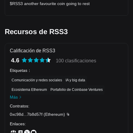
$RSS3 another favourite coin going to rest
lo convierte en un activo intrigante tanto para inversores
minoristas como institucionales en el sector blockchain.
Aquellos interesados en invertir u operar
con RSS3 seguro se
preguntarán: ¿Dónde puedo comprar RSS3? Puedes comprar
RSS3 en los principales exchanges, como Bitget, que ofrece una
Recursos de RSS3
plataforma segura y fácil de usar para los entusiastas de las
criptomonedas.
Calificación de RSS3
4.6
100 clasificaciones
Etiquetas
：
Comunicación y redes sociales
IA y big data
Ecosistema Ethereum
Portafolio de Coinbase Ventures
Más
Contratos
:
0xc98d
...
7b8d57f
(
Ethereum
)
Enlaces
: