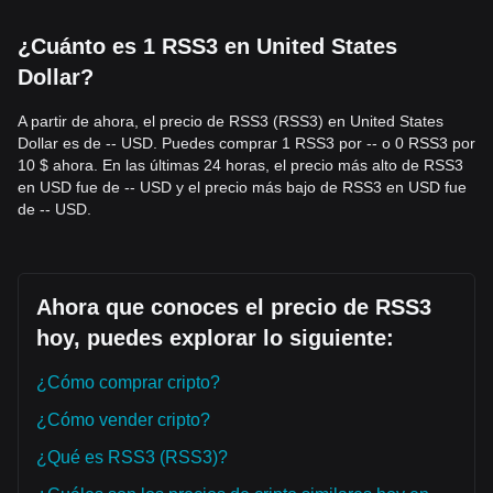
• Esperar a que el precio de RSS3 se estabilice de forma
efectiva por encima del nivel de resistencia de
$0.0062
¿Cuánto es 1 RSS3 en United States
antes de entrar tras una revalidación (retest) exitosa.
Dollar?
• Alternativamente, considerar entradas en lotes pequeños
si el precio se mantiene firme en el soporte de
$0.0045
sin
A partir de ahora, el precio de RSS3 (RSS3) en United States
romper hacia abajo.
Dollar es de -- USD. Puedes comprar 1 RSS3 por -- o 0 RSS3 por
Inversores de Tendencia
10 $ ahora. En las últimas 24 horas, el precio más alto de RSS3
• Si el precio de RSS3 rompe por encima de
$0.0062
, podría
formarse una nueva tendencia alcista. El siguiente objetivo
en USD fue de -- USD y el precio más bajo de RSS3 en USD fue
de precio podría situarse alrededor de
$0.0085
.
de -- USD.
Inversores a Largo Plazo
• Mientras el mercado mantenga su estructura por encima
de
$0.0043
, el potencial a largo plazo de la narrativa de la
capa de datos de IA sigue intacto, lo que permite una
Ahora que conoces el precio de RSS3
acumulación gradual en estos niveles deprimidos.
hoy, puedes explorar lo siguiente:
Resumen de Tendencias
Perspectivas del Mercado
¿Cómo comprar cripto?
Desde una perspectiva a corto plazo, RSS3 ha mostrado
una estructura de precios
Volátil a la Baja
durante los
¿Cómo vender cripto?
últimos 7 días y el sentimiento del mercado es
generalmente
Temeroso
. El análisis de mediano plazo
¿Qué es RSS3 (RSS3)?
indica que el precio se encuentra actualmente atrapado
entre los niveles de soporte
$0.0045
y de resistencia