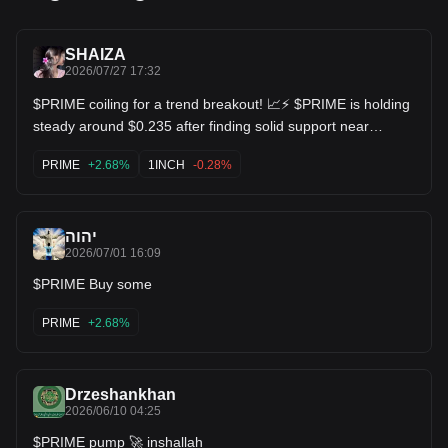
SHAIZA
2026/07/27 17:32
$PRIME coiling for a trend breakout! 📈⚡ $PRIME is holding
steady around $0.235 after finding solid support near
$0.225. Higher lows are starting to form on the daily chart,
with moving averages starting to curl upward. Looking for a
PRIME
+2.68%
1INCH
-0.28%
push back toward the $0.35+ resistance zone! $1INCH
$GRT
יהוה
2026/07/01 16:09
$PRIME Buy some
PRIME
+2.68%
Drzeshankhan
2026/06/10 04:25
$PRIME pump 🚀 inshallah