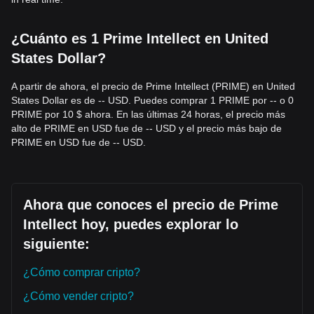
más bajos.
Estrategia de Compra
¿Cuánto es 1 Prime Intellect en United
Basándose en la estructura actual del mercado, los
analistas sugieren las siguientes estrategias:
States Dollar?
Inversores Conservadores
• Esperar a que el precio de Prime Intellect retroceda hasta
A partir de ahora, el precio de Prime Intellect (PRIME) en United
el nivel de soporte de
$6.80
para comprar en lotes.
States Dollar es de -- USD. Puedes comprar 1 PRIME por -- o 0
• O esperar a que el precio supere eficazmente el nivel de
PRIME por 10 $ ahora. En las últimas 24 horas, el precio más
resistencia de
$8.50
antes de seguir la tendencia.
alto de PRIME en USD fue de -- USD y el precio más bajo de
Inversores de Tendencia
PRIME en USD fue de -- USD.
• Si el precio rompe la resistencia de
$8.50
, podría formarse
una nueva tendencia alcista.
• El precio objetivo para la siguiente etapa podría ser
$10.20
.
Inversores a Largo Plazo
Ahora que conoces el precio de Prime
• Mientras el mercado se mantenga por encima de
$6.80
, es
Intellect hoy, puedes explorar lo
probable que la tendencia a mediano y largo plazo
mantenga una estructura alcista respaldada por el
siguiente:
crecimiento fundamental del proyecto en el espacio de la IA.
Resumen de Tendencias
¿Cómo comprar cripto?
Información del Mercado
¿Cómo vender cripto?
Desde una perspectiva a corto plazo, Prime Intellect ha
exhibido una estructura de precios
Lateral
durante los