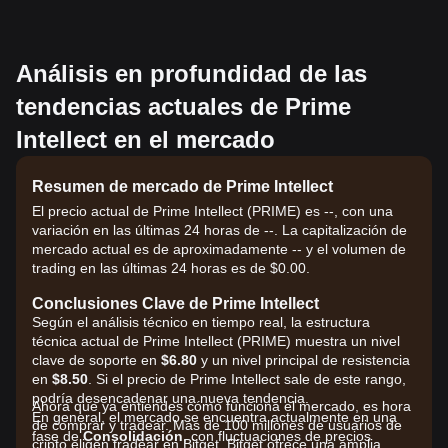
Análisis en profundidad de las
tendencias actuales de Prime
Intellect en el mercado
Resumen de mercado de Prime Intellect
El precio actual de Prime Intellect (PRIME) es --, con una
variación en las últimas 24 horas de --. La capitalización de
mercado actual es de aproximadamente -- y el volumen de
trading en las últimas 24 horas es de $0.00.
Conclusiones Clave de Prime Intellect
Según el análisis técnico en tiempo real, la estructura
técnica actual de Prime Intellect (PRIME) muestra un nivel
clave de soporte en
$6.80
y un nivel principal de resistencia
en
$8.50
. Si el precio de Prime Intellect sale de este rango,
podría desencadenar una nueva tendencia.
Ahora que ya entiendes cómo funciona el mercado, es hora
En general, el mercado se encuentra actualmente en una
de comprar y tradear. Más de 100 millones de usuarios de
fase de
Consolidación
, con fluctuaciones de precios
cripto eligen tradear en Bitget. Bitget ofrece una amplia