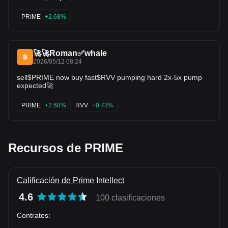
PRIME
+2.68%
🚀🚀Roman✅whale
2026/05/12 08:24
sell$PRIME now buy fast$RVV pumping hard 2x-5x pump
expected🚀
PRIME
+2.68%
RVV
+0.73%
Recursos de PRIME
Calificación de Prime Intellect
4.6
100 clasificaciones
Contratos
: