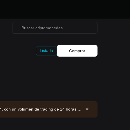
Listada
Comprar
34, con un volumen de trading de 24 horas de
uente de datos: exchange Bitget. Última actu