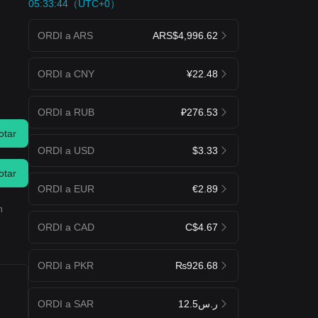
05:33:44（UTC+0）
ORDI a ARS
ARS$4,996.62
ORDI a CNY
¥22.48
ORDI a RUB
₽276.53
otar
ORDI a USD
$3.33
otar
ORDI a EUR
€2.89
n
ORDI a CAD
C$4.67
ORDI a PKR
₨926.68
ORDI a SAR
ر.س12.5