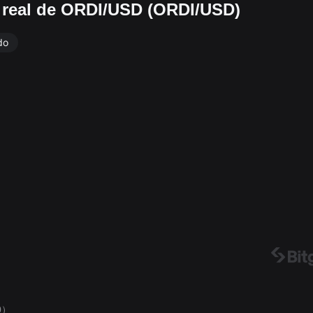
o real de ORDI/USD (ORDI/USD)
do
0）