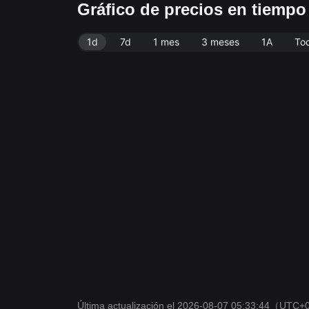
Gráfico de precios en tiemp
1d
7d
1 mes
3 meses
1A
To
Última actualización el 2026-08-07 05:33:44
（UTC+