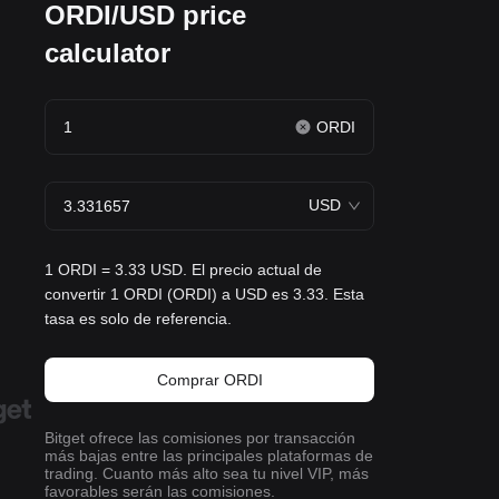
ORDI/USD price
calculator
ORDI
USD
1 ORDI = 3.33 USD. El precio actual de
convertir 1 ORDI (ORDI) a USD es 3.33. Esta
tasa es solo de referencia.
Comprar ORDI
Bitget ofrece las comisiones por transacción
más bajas entre las principales plataformas de
trading. Cuanto más alto sea tu nivel VIP, más
favorables serán las comisiones.