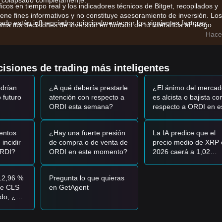
ha colapsado completamente.
ficos en tiempo real y los indicadores técnicos de Bitget, recopilados y
iene fines informativos y no constituye asesoramiento de inversión. Los
ado están influenciados principalmente por los siguientes factores:
ma tus decisiones de inversión en función de tu tolerancia al riesgo.
oken líder BRC-20, ORDI sigue siendo altamente sensible a la acción 
Hace
l protocolo Ordinals.
l mercado lejos de altcoins especulativos y activos adyacentes a me
de ORDI.
isiones de trading más inteligentes
ntes listados y la expansión del acceso en nuevas regiones (como
acto en la liquidez y adopción a largo plazo.
drían
¿A qué debería prestarle
¿El ánimo del mercad
o futuro
atención con respecto a
es alcista o bajista co
o del mercado, se proporcionan las siguientes estrategias de trading pa
ORDI esta semana?
respecto a ORDI en e
momento?
 - $3.40
y muestra signos de estabilización o rebote, podría presentar
entos
¿Hay una fuerte presión
La IA predice que el
incidir
de compra o de venta de
precio medio de XRP 
 resistencia de
$3.75
, acompañado de un aumento significativo en el
ORDI?
ORDI en este momento?
2026 caerá a 1,02
va tendencia alcista.
dólares; ¿todavía se
puede mantener a lar
e soporte macro de
$3.15
, el mercado podría entrar en una fase de ajus
12,96 %
Pregunta lo que quieras
plazo?
de
$2.80
.
de CLS
en GetAgent
ado; ¿es
ar
eren las siguientes estrategias de referencia:
ar a la