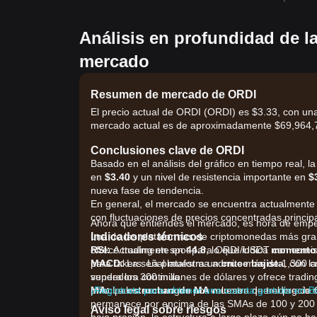
Análisis en profundidad de l
mercado
Resumen de mercado de ORDI
El precio actual de ORDI (ORDI) es $3.33, con una
mercado actual es de aproximadamente $69,964,79
Conclusiones clave de ORDI
Basado en el análisis del gráfico en tiempo real, l
en
$3.40
y un nivel de resistencia importante en
$
nueva fase de tendencia.
En general, el mercado se encuentra actualmente
con fluctuaciones de precios concentradas princip
Ahora que entiendes el mercado, es hora de empe
Indicadores técnicos
una de las plataformas de criptomonedas más gran
RSI:
ofrece trading en spot para ORDI/USDT con comis
Actualmente en
44.8
, lo que indica
momento 
MACD:
para takers. La plataforma admite más de 1,300 
La señal muestra un
cruce bajista
, con l
vendedora continua.
supera los 300 millones de dólares y ofrece tradin
MA:
principales exchanges por volumen de trading de
¡Regístrate para obtener una cuenta gratuita en B
La
estructura de MA
muestra que el precio 
permanece por encima de las SMAs de 100 y 200 día
Aviso legal sobre riesgos