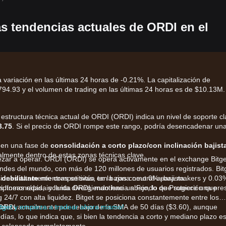
as tendencias actuales de ORDI en el
 variación en las últimas 24 horas de -0.21%. La capitalización de
4.93 y el volumen de trading en las últimas 24 horas es de $10.13M.
a estructura técnica actual de ORDI (ORDI) indica un nivel de soporte c
3.75
. Si el precio de ORDI rompe este rango, podría desencadenar un
 en una fase de
consolidación a corto plazo/con inclinación bajist
almente dentro de estas zonas técnicas clave.
zar a operar. ORDI (ORDI) se opera activamente en el exchange Bitge
des del mundo, con más de 120 millones de usuarios registrados. Bit
iones altamente competitivas, tan bajas como 0% para makers y 0.03
debilitante
mientras se sitúa en la zona neutral-a-bajista.
criptomonedas, incluida ORDI, mantiene un Fondo de Protección que
as líneas rápida y lenta divergiendo hacia abajo, lo que sugiere una pre
g 24/7 con alta liquidez. Bitget se posiciona constantemente entre los
 ORDI.
itget y empieza a tradear ahora mismo!
cotiza actualmente por debajo de la SMA de 50 días ($3.60), aunque
s, lo que indica que, si bien la tendencia a corto y mediano plazo es