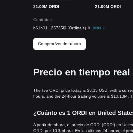
21.00M ORDI
21.00M ORDI
Contratos
:
b61b01
...
35735i0
(
Ordinals
)
Más
Comprar/vender ahora
Precio en tiempo rea
The live ORDI price today is $3.33 USD, with a curr
hours, and the 24-hour trading volume is $10.13M. 
¿Cuánto es 1 ORDI en United State
A partir de ahora, el precio de ORDI (ORDI) en Uni
ORDI por 10 $ ahora. En las últimas 24 horas, el pr