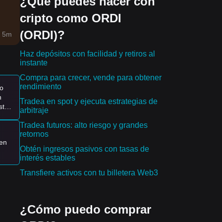
¿Qué puedes hacer con
cripto como ORDI
(ORDI)?
del
 5m
mes
Haz depósitos con facilidad y retiros al
instante
Compra para crecer, vende para obtener
rendimiento
o
n
Tradea en spot y ejecuta estrategias de
ra
ste
arbitraje
Tradea futuros: alto riesgo y grandes
 una
retornos
en
Obtén ingresos pasivos con tasas de
interés estables
go
Transfiere activos con tu billetera Web3
te
¿Cómo puedo comprar