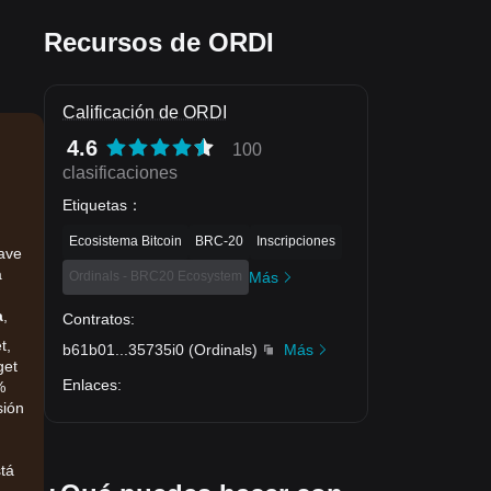
Recursos de ORDI
Calificación de ORDI
4.6
100
clasificaciones
Etiquetas
：
Ecosistema Bitcoin
BRC-20
Inscripciones
lave
a
Ordinals - BRC20 Ecosystem
Más
a
,
Contratos
:
t,
b61b01
...
35735i0
(
Ordinals
)
Más
get
Enlaces
:
%
sión
tá