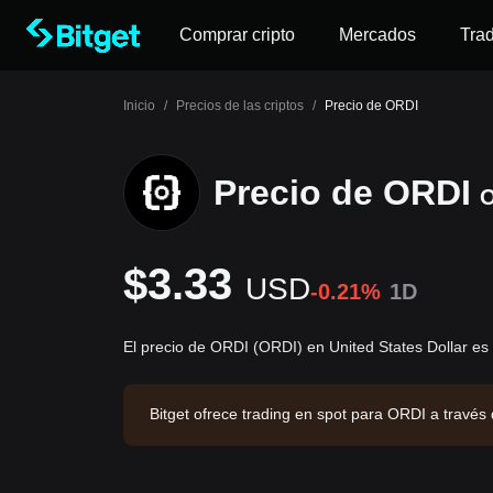
Comprar cripto
Mercados
Tra
Inicio
/
Precios de las criptos
/
Precio de ORDI
Precio de ORDI
$3.33
USD
-0.21%
1D
El precio de ORDI (ORDI) en United States Dollar e
Bitget ofrece trading en spot para ORDI a travé
$61,138.63. ORDI tiene una capitalización de me
alización: 2026-08-07 05:33:44.