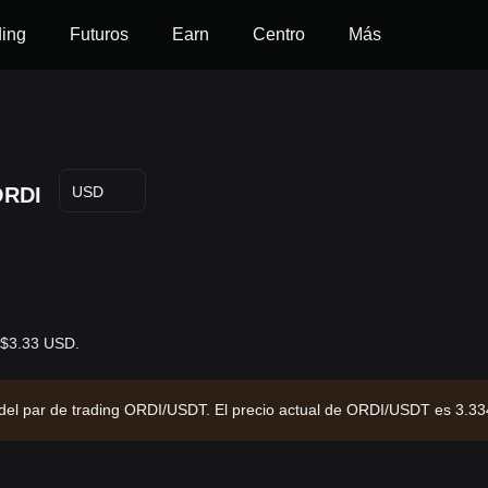
ding
Futuros
Earn
Centro
Más
ORDI
USD
s $3.33 USD.
s del par de trading ORDI/USDT. El precio actual de ORDI/USDT es 3.3
rcado de $69,964,794.93 y un suministro circulante de 21.00M ORDI. F