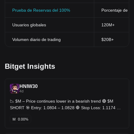
Prueba de Reservas del 100%
Porcentaje de res
Usuarios globales
120M+
Volumen diario de trading
$20B+
Bitget Insights
HNIW30
4d
📉 $M – Price continues lower in a bearish trend 🔴 $M
SHORT 🎯 Entry: 1.0804 – 1.0828 🛑 Stop Loss: 1.1174 🎯
TP: 1.0458 - 1.0100 - 0.9742
M
0.00%