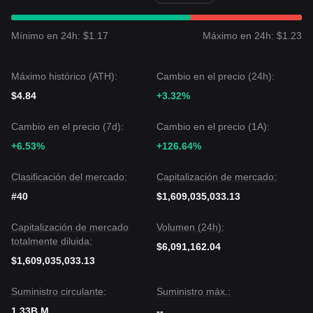
Perspectiva del mercado
Si el precio de MemeCore rompe por encima de
$0.0142
, el
siguiente nivel objetivo es
$0.0165
.
Mínimo en 24h: $1.17
Máximo en 24h: $1.23
Si el precio cae por debajo de
$0.0105
, el siguiente nivel
objetivo podría ser
$0.0088
.
Consenso del mercado
Máximo histórico (ATH):
Cambio en el precio (24h):
El consenso entre varios analistas es que, aunque
$4.84
+3.32%
MemeCore puede experimentar volatilidad a corto plazo o
movimiento lateral, mientras el precio se mantenga por
encima del nivel de soporte clave de
$0.0105
, la tendencia
Cambio en el precio (7d):
Cambio en el precio (1A):
de mediano plazo se espera que permanezca
alcista-
+6.53%
+126.64%
neutral
.
Clasificación del mercado:
Capitalización de mercado:
#40
$1,609,035,033.13
Capitalización de mercado
Volumen (24h):
totalmente diluida:
$6,091,162.04
$1,609,035,033.13
Suministro circulante:
Suministro máx.:
1.33B M
--