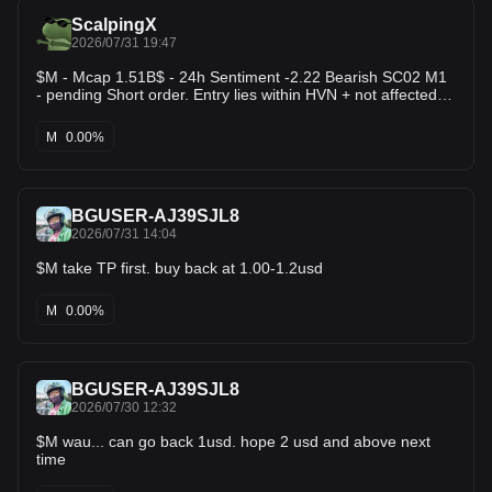
ScalpingX
2026/07/31 19:47
$M - Mcap 1.51B$ - 24h Sentiment -2.22 Bearish SC02 M1
- pending Short order. Entry lies within HVN + not affected
by any weak zone, the current resistance zone is around
1.09% wide. The downtrend has lasted 3 hours 33 minutes,
M
0.00%
with the largest recorded price decline at 8.46%. If price
breaks above this resistance zone, the trend will likely
reverse upward.
BGUSER-AJ39SJL8
2026/07/31 14:04
$M take TP first. buy back at 1.00-1.2usd
M
0.00%
BGUSER-AJ39SJL8
2026/07/30 12:32
$M wau... can go back 1usd. hope 2 usd and above next
time