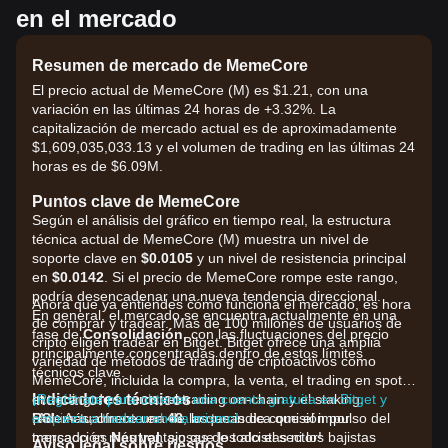
en el mercado
Resumen de mercado de MemeCore
El precio actual de MemeCore (M) es $1.21, con una
variación en las últimas 24 horas de +3.32%. La
capitalización de mercado actual es de aproximadamente
$1,609,035,033.13 y el volumen de trading en las últimas 24
horas es de $6.09M.
Puntos clave de MemeCore
Según el análisis del gráfico en tiempo real, la estructura
técnica actual de MemeCore (M) muestra un nivel de
soporte clave en
$0.0105
y un nivel de resistencia principal
en
$0.0142
. Si el precio de MemeCore rompe este rango,
podría desencadenar una nueva tendencia direccional.
Ahora que ya entiendes cómo funciona el mercado, es hora
En general, el mercado se encuentra actualmente en una
de comprar y tradear. Más de 100 millones de usuarios de
fase de
Consolidación
, con las fluctuaciones del precio
cripto eligen tradear en Bitget. Bitget ofrece una amplia
principalmente concentradas dentro de estos límites
variedad de métodos de trading de criptoactivos como
técnicos clave.
MemeCore, incluida la compra, la venta, el trading en spot,
Indicadores técnicos
el trading de futuros, el trading on-chain y el staking.
¡Regístrate para obtener una cuenta gratuita en Bitget y
RSI:
¡Además, ofrece una de las tasas de comisión por
empieza a tradear ahora mismo!
Actualmente en
48
, lo que indica que el impulso del
mercado es
transacción más ventajosas de todo el sector!
Neutral
, sin que los alcistas ni los bajistas
Aviso legal sobre riesgos