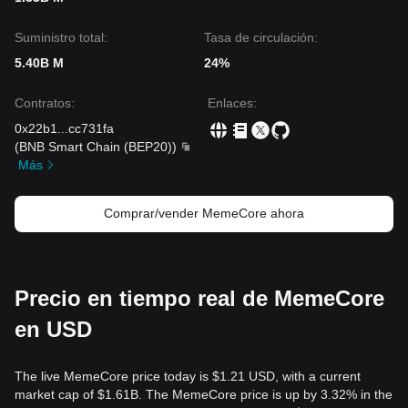
Suministro total:
Tasa de circulación:
5.40B M
24%
Contratos
:
Enlaces
:
0x22b1
...
cc731fa
(
BNB Smart Chain (BEP20)
)
Más
Comprar/vender MemeCore ahora
Precio en tiempo real de MemeCore
en USD
The live MemeCore price today is $1.21 USD, with a current
market cap of $1.61B. The MemeCore price is up by 3.32% in the