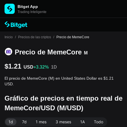
Bitget App
Trading Inteligente
Inicio
/
Precios de las criptos
/
Precio de MemeCore
Precio de MemeCore
M
$1.21
USD
+3.32%
1D
El precio de MemeCore (M) en United States Dollar es $1.21
USD.
Gráfico de precios en tiempo real de
MemeCore/USD (M/USD)
1d
7d
1 mes
3 meses
1A
Todo