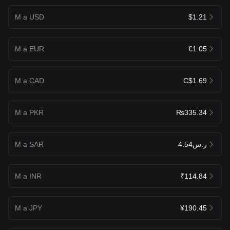
M a USD
$1.21
M a EUR
€1.05
M a CAD
C$1.69
M a PKR
₨335.34
M a SAR
ر.س4.54
M a INR
₹114.84
M a JPY
¥190.45