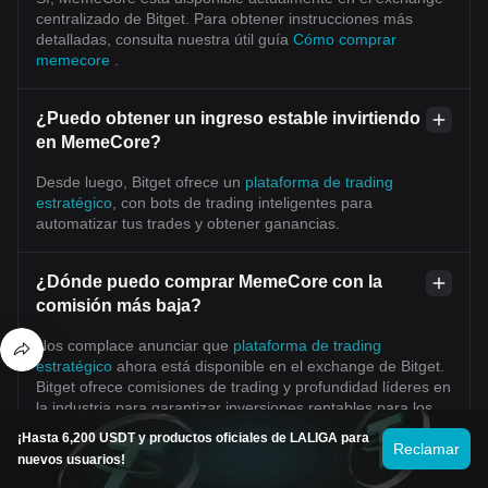
centralizado de Bitget. Para obtener instrucciones más
detalladas, consulta nuestra útil guía
Cómo comprar
memecore
.
¿Puedo obtener un ingreso estable invirtiendo
en MemeCore?
Desde luego, Bitget ofrece un
plataforma de trading
estratégico
, con bots de trading inteligentes para
automatizar tus trades y obtener ganancias.
¿Dónde puedo comprar MemeCore con la
comisión más baja?
Nos complace anunciar que
plataforma de trading
estratégico
ahora está disponible en el exchange de Bitget.
Bitget ofrece comisiones de trading y profundidad líderes en
la industria para garantizar inversiones rentables para los
traders.
¡Hasta 6,200 USDT y productos oficiales de LALIGA para
Reclamar
nuevos usuarios!