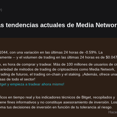
0）
as tendencias actuales de Media Netwo
1044, con una variación en las últimas 24 horas de -0.59%. La
mente -- y el volumen de trading en las últimas 24 horas es de $0.04
 es hora de comprar y tradear. Más de 100 millones de usuarios de cr
a variedad de métodos de trading de criptoactivos como Media Network,
 trading de futuros, el trading on-chain y el staking. ¡Además, ofrece un
sas de todo el sector!
itget y empieza a tradear ahora mismo!
ficos en tiempo real y los indicadores técnicos de Bitget, recopilados y
iene fines informativos y no constituye asesoramiento de inversión. Los
ma tus decisiones de inversión en función de tu tolerancia al riesgo.
Hace