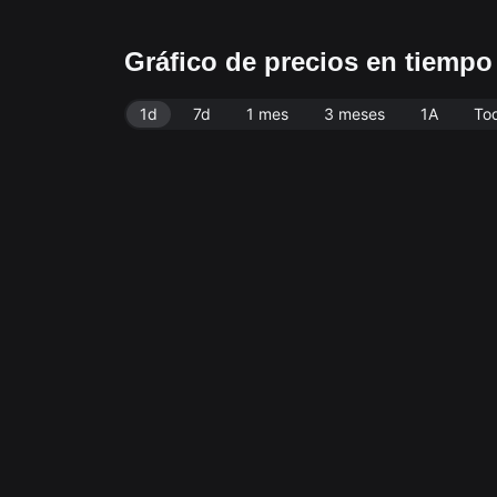
Gráfico de precios en tiemp
1d
7d
1 mes
3 meses
1A
To