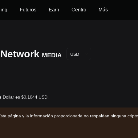
ding
Futuros
Earn
Centro
Más
 Network
MEDIA
USD
s Dollar es $0.1044 USD.
sta página y la información proporcionada no respaldan ninguna cript