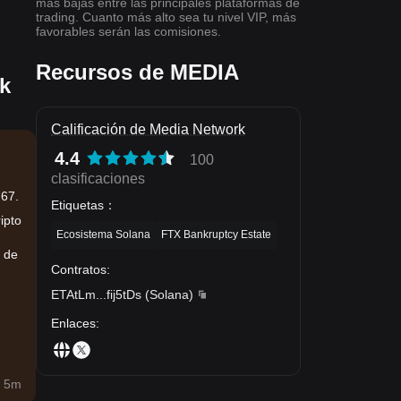
más bajas entre las principales plataformas de
trading. Cuanto más alto sea tu nivel VIP, más
favorables serán las comisiones.
Recursos de MEDIA
rk
Calificación de Media Network
4.4
100
clasificaciones
767.
Etiquetas
：
ipto
Ecosistema Solana
FTX Bankruptcy Estate
a de
Contratos
:
ETAtLm
...
fij5tDs
(
Solana
)
Enlaces
:
 5m