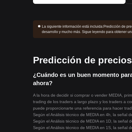
La siguiente información está incluida:
Predicción de pre
desarrollo y mucho más. Sigue leyendo para obtener u
Predicción de precio
¿Cuándo es un buen momento par
ahora?
A la hora de decidir si comprar o vender MEDIA, prim
trading de los traders a largo plazo y los traders a c
puede proporcionarte una referencia para hacer trad
Según el Análisis técnico de MEDIA en 4h, la señal d
Según el Análisis técnico de MEDIA en 1D, la señal d
Según el Análisis técnico de MEDIA en 1S, la señal d