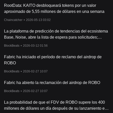
RootData: KAITO desbloqueará tokens por un valor
aproximado de 5,55 millones de dólares en una semana
Chaincatcher
•
2026-05-13 03:02
La plataforma de predicción de tendencias del ecosistema
Base, Noise, abre la lista de espera para solicitudes;
anteriormente recibió una inversión liderada por Paradigm.
BlockBeats
•
2026-03-12 01:56
Fabric ha iniciado el período de reclamo del airdrop de
ROBO
BlockBeats
•
2026-02-27 10:07
Fabric ha abierto la reclamación del airdrop de ROBO
BlockBeats
•
2026-02-27 10:07
La probabilidad de que el FDV de ROBO supere los 400
millones de dólares un día después de su lanzamiento en