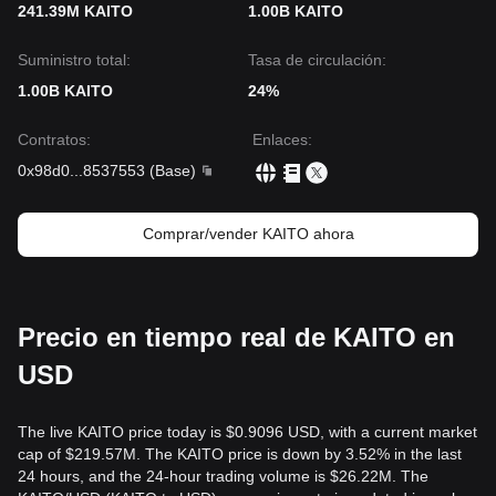
241.39M KAITO
1.00B KAITO
Suministro total:
Tasa de circulación:
1.00B KAITO
24%
Contratos
:
Enlaces
:
0x98d0
...
8537553
(
Base
)
Comprar/vender KAITO ahora
Precio en tiempo real de KAITO en
USD
The live KAITO price today is $0.9096 USD, with a current market
cap of $219.57M. The KAITO price is down by 3.52% in the last
24 hours, and the 24-hour trading volume is $26.22M. The