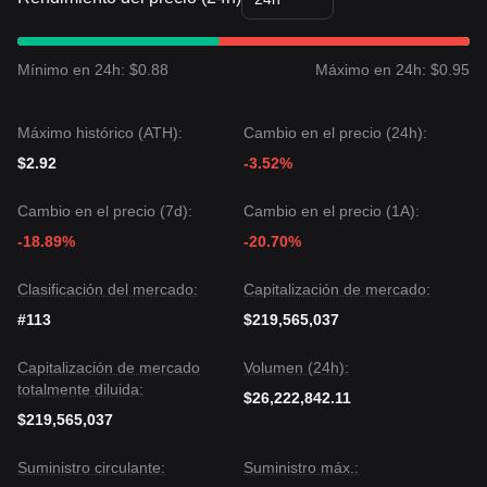
Si el precio de KAITO supera con éxito **$0.95**, el
siguiente nivel objetivo podría ser **$1.06**. Si el precio de
KAITO no logra mantener el soporte de **$0.88**, el
Mínimo en 24h: $0.88
Máximo en 24h: $0.95
siguiente nivel objetivo podría ser **$0.82** o inferior.
Consenso del Mercado
El consenso entre múltiples analistas es que, aunque KAITO
Máximo histórico (ATH):
Cambio en el precio (24h):
puede experimentar volatilidad a corto plazo o movimiento
lateral para absorber la oferta pendiente, mientras el precio
$2.92
-3.52%
se mantenga por encima del soporte clave de **$0.8849**,
la tendencia a medio plazo probablemente mantendrá una
Cambio en el precio (7d):
Cambio en el precio (1A):
perspectiva **Neutral a Alcista**.
-18.89%
-20.70%
Clasificación del mercado:
Capitalización de mercado:
#113
$219,565,037
Capitalización de mercado
Volumen (24h):
totalmente diluida:
$26,222,842.11
$219,565,037
Suministro circulante:
Suministro máx.: