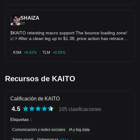
SHAIZA
2d
$KAITO retesting macro support The bounce loading zone!
📈⚡ After a clean leg up to $1.38, price action has retraced
straight into prime demand near $0.8879 support. KDJ
momentum is resetting at oversold levels. Smart money
KSM
+0.42%
TLM
+0.55%
accumulates these pullbacks before the next expansion! 🚀
$KSM $TLM
Recursos de KAITO
Calificación de KAITO
4.5
105 clasificaciones
Etiquetas
：
Comunicación y redes sociales
IA y big data
Token social
Gobernanza
Más