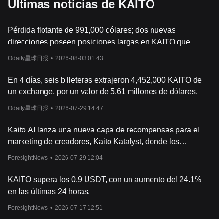
Últimas noticias de KAITO
Pérdida flotante de 991,000 dólares; dos nuevas
direcciones poseen posiciones largas en KAITO que
superan cinco veces el tamaño de las dos principales.
Odaily星球日报
•
2026-08-03 01:43
En 4 días, seis billeteras extrajeron 4,452,000 KAITO de
un exchange, por un valor de 5.61 millones de dólares.
Odaily星球日报
•
2026-07-29 14:47
Kaito AI lanza una nueva capa de recompensas para el
marketing de creadores, Kaito Katalyst, donde los
proyectos pagan según los resultados de conversión
ForesightNews
•
2026-07-29 12:04
reales.
KAITO supera los 0.9 USDT, con un aumento del 24.1%
en las últimas 24 horas.
ForesightNews
•
2026-07-17 12:51