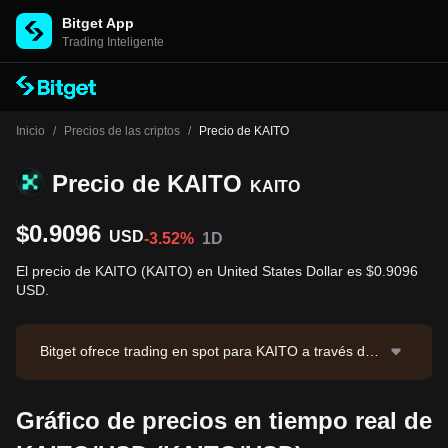
Bitget App
Trading Inteligente
Inicio
/
Precios de las criptos
/
Precio de KAITO
Precio de KAITO
KAITO
$0.9096
USD
-3.52%
1D
El precio de KAITO (KAITO) en United States Dollar es $0.9096
USD.
Bitget ofrece trading en spot para KAITO a través del
par de trading KAITO/USDT. El precio actual de KAIT
O/USDT es 0.9089, con un volumen de trading de 24
Gráfico de precios en tiempo real de
horas de $219,601.31. KAITO tiene una capitalización
de mercado de $219,565,037 y un suministro circulan