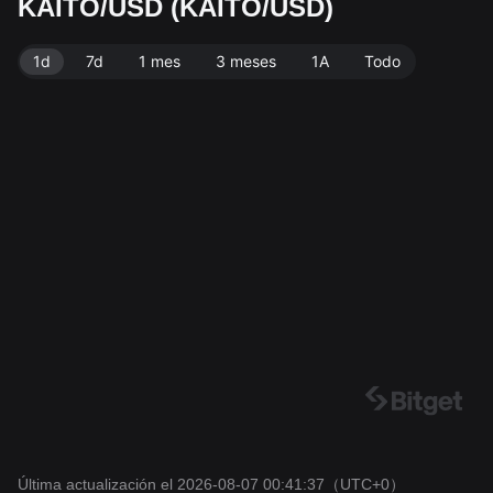
KAITO/USD (KAITO/USD)
te de 241.39M KAITO. Fuente de datos: exchange Bit
get. Última actualización: 2026-08-07 00:41:37.
1d
7d
1 mes
3 meses
1A
Todo
Última actualización el 2026-08-07 00:41:37
（UTC+0）