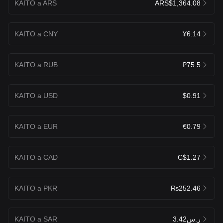
KAITO a ARS
ARS$1,364.08
KAITO a CNY
¥6.14
KAITO a RUB
₽75.5
KAITO a USD
$0.91
KAITO a EUR
€0.79
KAITO a CAD
C$1.27
KAITO a PKR
₨252.46
KAITO a SAR
ر.س3.42