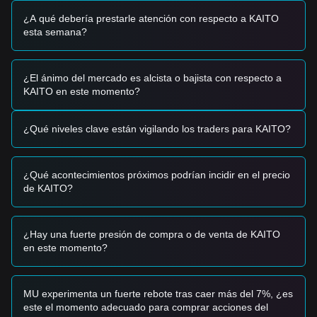
altcoins; una rotación de capital de vuelta hacia activos de
¿A qué debería prestarle atención con respecto a KAITO
mayor riesgo en el sector de la IA está apoyando
esta semana?
actualmente la fase de recuperación. ### Señales de
Trading Basándose en la estructura técnica actual y el
impulso del mercado, los analistas proporcionan las
¿El ánimo del mercado es alcista o bajista con respecto a
siguientes estrategias de trading de referencia:
KAITO en este momento?
Zona de Compra Potencial
• Si el precio de KAITO se acerca al rango de **$0.88 -
$0.90** y muestra señales de estabilización, podría formar
¿Qué niveles clave están vigilando los traders para KAITO?
una oportunidad de compra a corto plazo. • Si el precio de
KAITO rompe el nivel de resistencia de **$0.95**
acompañado de un aumento en el volumen de negociación,
podría confirmar una nueva tendencia alcista.
¿Qué acontecimientos próximos podrían incidir en el precio
Escenario de Riesgo
de KAITO?
• Si el precio de KAITO cae por debajo del soporte
psicológico de **$0.85**, el mercado podría entrar en una
fase de corrección a corto plazo más profunda,
¿Hay una fuerte presión de compra o de venta de KAITO
potencialmente probando el nivel de **$0.80**. ###
en este momento?
Estrategia de Compra Basándose en la estructura actual del
mercado, los analistas sugieren las siguientes estrategias
de referencia:
MU experimenta un fuerte rebote tras caer más del 7%, ¿es
Inversores Conservadores
este el momento adecuado para comprar acciones del
• Esperar a que el precio de KAITO se estabilice