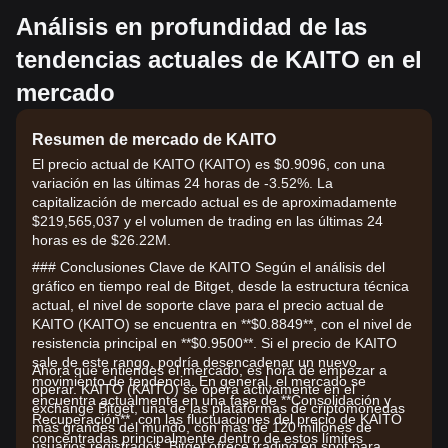
Análisis en profundidad de las
tendencias actuales de KAITO en el
mercado
Resumen de mercado de KAITO
El precio actual de KAITO (KAITO) es $0.9096, con una
variación en las últimas 24 horas de -3.52%. La
capitalización de mercado actual es de aproximadamente
$219,565,037 y el volumen de trading en las últimas 24
horas es de $26.22M.
### Conclusiones Clave de KAITO Según el análisis del
gráfico en tiempo real de Bitget, desde la estructura técnica
actual, el nivel de soporte clave para el precio actual de
KAITO (KAITO) se encuentra en **$0.8849**, con el nivel de
resistencia principal en **$0.9500**. Si el precio de KAITO
sale de este rango, podría desencadenar un nuevo
Ahora que entiendes el mercado, es hora de empezar a
movimiento de tendencia. En general, el mercado se
operar. KAITO (KAITO) se opera activamente en el
encuentra actualmente en una fase de **Consolidación y
exchange Bitget, una de las plataformas de criptomonedas
Recuperación**, con las fluctuaciones del precio de KAITO
más grandes del mundo, con más de 120 millones de
concentradas principalmente dentro de estos límites
usuarios registrados. Bitget ofrece trading en spot para