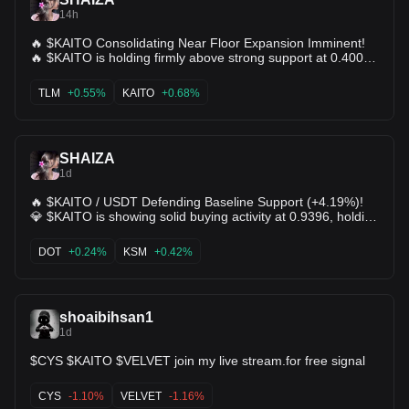
14h
🔥 $KAITO Consolidating Near Floor Expansion Imminent!
🔥 $KAITO is holding firmly above strong support at 0.4009,
currently trading around 0.8875. The KDJ indicator has
turned upward into bullish expansion territory, showing clear
TLM
+0.55%
KAITO
+0.68%
buyer interest! Key Support: 0.4009 0.4603 Resistance
Target 1: 0.4984 Major Target: 0.5526 $ORCA $TLM
SHAIZA
1d
🔥 $KAITO / USDT Defending Baseline Support (+4.19%)!
💎 $KAITO is showing solid buying activity at 0.9396, holding
firmly above the baseline support floor at 0.9079 / 0.9349.
🟢 KDJ indicator reset deep into oversold territory (J ~8.27),
DOT
+0.24%
KSM
+0.42%
ready for a sharp bounce 📊 Price bouncing off key historical
support level where buyers previously surged to 1.3801 🎯
Target 1: 1.0233 (EMA5 line) 🎯 Target 2: 1.2458 (Major
shoaibihsan1
resistance level) Prime re-entry zone bulls stepping in to
1d
defend the structural base! ✨ $DOT $KSM
$CYS $KAITO $VELVET join my live stream.for free signal
CYS
-1.10%
VELVET
-1.16%