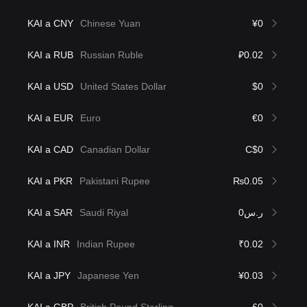
KAI a CNY
Chinese Yuan
¥0
KAI a RUB
Russian Ruble
₽0.02
KAI a USD
United States Dollar
$0
KAI a EUR
Euro
€0
KAI a CAD
Canadian Dollar
C$0
KAI a PKR
Pakistani Rupee
₨0.05
KAI a SAR
Saudi Riyal
ر.س0
KAI a INR
Indian Rupee
₹0.02
KAI a JPY
Japanese Yen
¥0.03