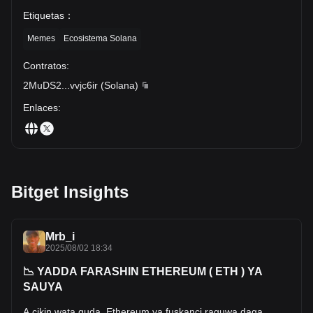
Etiquetas
：
Memes
Ecosistema Solana
Contratos
:
2MuDS2
...
vvjc6ir
(
Solana
)
Enlaces
:
Bitget Insights
Mrb_i
2025/08/02 18:34
📉 YADDA FARASHIN ETHEREUM ( ETH ) YA
SAUYA
A cikin wata guda, Ethereum ya fuskanci raguwa daga