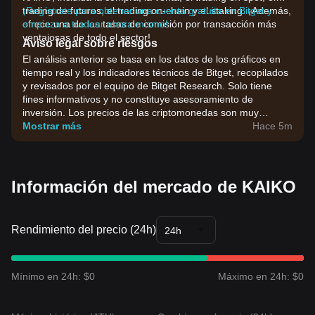
trading de futuros, el trading on-chain y el staking. ¡Además,
¡Regístrate para obtener una cuenta gratuita en Bitget y
ofrece una de las tasas de comisión por transacción más
empieza a tradear ahora mismo!
ventajosas de todo el sector!
Aviso legal sobre riesgos
El análisis anterior se basa en los datos de los gráficos en
tiempo real y los indicadores técnicos de Bitget, recopilados
y revisados por el equipo de Bitget Research. Solo tiene
fines informativos y no constituye asesoramiento de
inversión. Los precios de las criptomonedas son muy
volátiles. Toma tus decisiones de inversión en función de tu
Mostrar más
Hace 5m
tolerancia al riesgo.
Información del mercado de KAIKO
Rendimiento del precio (24h)
24h
Mínimo en 24h: $0
Máximo en 24h: $0