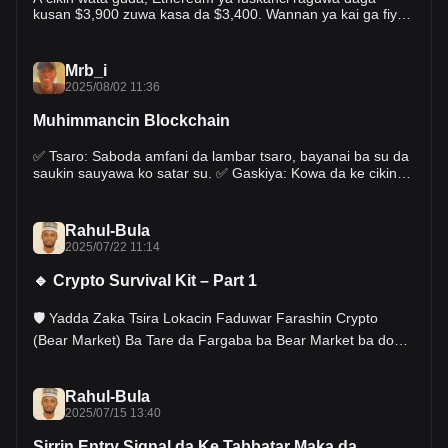
kusan $3,900 zuwa kasa da $3,400. Wannan ya kai ga fiye
da -12% raguwa, duk da cewa a baya an yi hasashen zai
zarce $4,000.
Mrb_i
2025/08/02 11:36
Muhimmancin Blockchain
✅ Tsaro: Saboda amfani da lambar tsaro, bayanai ba su da
saukin sauyawa ko satar su. ✅ Gaskiya: Kowa da ke cikin
tsarin yana da kwafi na bayanai, don haka babu wani da zai
iya boye gaskiya. ✅ Babu Tsakiyar Jagora: Blockchain ba ya
bukatar banki ko gwamnati – yana aiki kai tsaye tsakanin
Rahul-Bula
masu amfani. ✅ Saukin Bibiyar Bayanai: Ana iya bin diddigin
2025/07/22 11:14
kowanne ciniki daga farko zuwa ƙarshe ba tare da wata
matsala ba.
🔹 Crypto Survival Kit – Part 1
🛡️ Yadda Zaka Tsira Lokacin Faduwar Farashin Crypto
(Bear Market) Ba Tare da Fargaba ba Bear Market ba don
ya hallaka ka bane — sai don ya koyar da kai. Ga wasu
ƙa'idodi 4 da zasu taimaka maka ka tsira: 1️⃣ Kada Ka Dinga
Duban Charts Kowane Lokaci Duba charts kullum yana ƙara
Rahul-Bula
maka tsoro. Ka maida hankali kan dabararka, ba zuciyarka
2025/07/15 13:40
ba. 2️⃣ Ka Zuba Kuɗi Ne Kawai Idan Ka Shirya Ka Rike Su
Sirrin Entry Signal da Ke Tabbatar Maka da