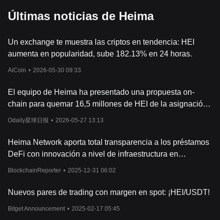
Últimas noticias de Heima
Un exchange te muestra las criptos en tendencia: HEI
aumenta en popularidad, sube 182.13% en 24 horas.
AiCoin
•
2026-05-30 09:33
El equipo de Heima ha presentado una propuesta on-
chain para quemar 16,5 millones de HEI de la asignación
del ecosistema.
Odaily星球日报
•
2026-05-27 13:13
Heima Network aporta total transparencia a los préstamos
DeFi con innovación a nivel de infraestructura en
Hyperliquid
BlockchainReporter
•
2025-12-31 06:02
Nuevos pares de trading con margen en spot: ¡HEI/USDT!
Bitget Announcement
•
2025-02-17 05:45