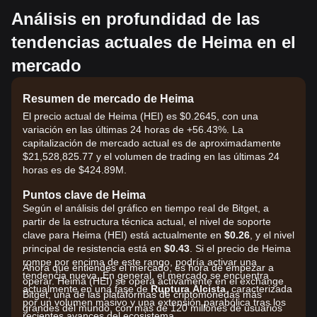
Análisis en profundidad de las
tendencias actuales de Heima en el
mercado
Resumen de mercado de Heima
El precio actual de Heima (HEI) es $0.2645, con una
variación en las últimas 24 horas de +56.43%. La
capitalización de mercado actual es de aproximadamente
$21,528,825.77 y el volumen de trading en las últimas 24
horas es de $424.89M.
Puntos clave de Heima
Según el análisis del gráfico en tiempo real de Bitget, a
partir de la estructura técnica actual, el nivel de soporte
clave para Heima (HEI) está actualmente en
$0.26
, y el nivel
principal de resistencia está en
$0.43
. Si el precio de Heima
rompe por encima de este rango, podría activar una
Ahora que entiendes el mercado, es hora de empezar a
tendencia nueva. En general, el mercado se encuentra
operar. Heima (HEI) se opera activamente en el exchange
actualmente en una fase de
Ruptura Alcista
, caracterizada
Bitget, una de las plataformas de criptomonedas más
por un volumen masivo y una extensión parabólica tras los
grandes del mundo, con más de 120 millones de usuarios
recientes avances del ecosistema.