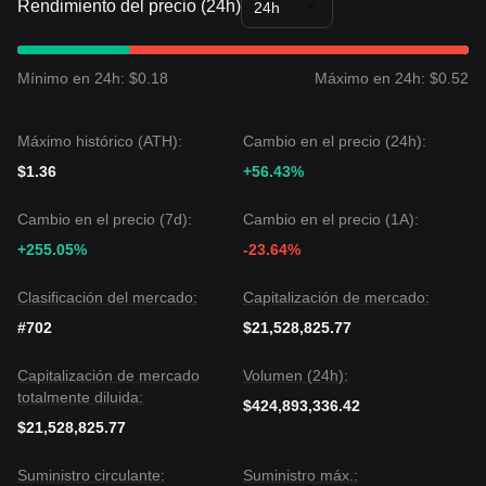
Rendimiento del precio (24h)
una estructura de
Ruptura Parabólica
durante los últimos 7
24h
días, con el precio disparándose por más del 100%. El
sentimiento del mercado es
Extremadamente Alcista
,
aunque con cautela respecto a las señales técnicas
Mínimo en 24h: $0.18
Máximo en 24h: $0.52
recalentadas. Desde el análisis estructural a mediano plazo,
Heima ha logrado salir con éxito de una zona de
consolidación de largo plazo entre $0.06 y $0.12.
Máximo histórico (ATH):
Cambio en el precio (24h):
Perspectiva del Mercado
Si el precio de Heima rompe
$0.43
, el siguiente objetivo de
$1.36
+56.43%
precio podría ser
$0.65
.
Si el precio de Heima cae por debajo de
$0.26
, el siguiente
Cambio en el precio (7d):
Cambio en el precio (1A):
objetivo de precio podría ser
$0.18
.
+255.05%
-23.64%
Consenso del Mercado
El consenso entre los analistas es: Si bien Heima está
técnicamente demasiado extendida en el corto plazo y lista
Clasificación del mercado:
Capitalización de mercado:
para una pausa, mientras se mantenga por encima del
#702
$21,528,825.77
pivote de
$0.24
, se espera que persista la tendencia
Alcista
Fuerte
, impulsada por el relato de la infraestructura de
Capitalización de mercado
Volumen (24h):
agentes de IA.
totalmente diluida:
$424,893,336.42
$21,528,825.77
Suministro circulante:
Suministro máx.: