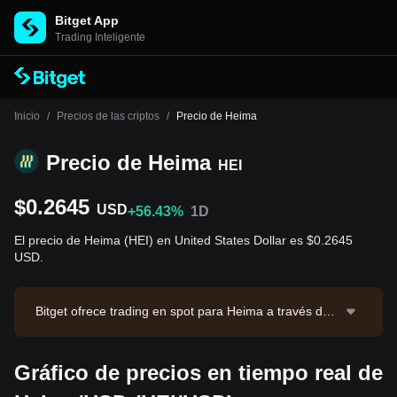
Bitget App
Trading Inteligente
Inicio
/
Precios de las criptos
/
Precio de Heima
Precio de Heima
HEI
$0.2645
USD
+56.43%
1D
El precio de Heima (HEI) en United States Dollar es $0.2645
USD.
Bitget ofrece trading en spot para Heima a través del
par de trading HEI/USDT. El precio actual de HEI/USD
T es 0.272, con un volumen de trading de 24 horas d
Gráfico de precios en tiempo real de
e $9,062,852.47. Heima tiene una capitalización de m
ercado de $21,528,825.77 y un suministro circulante