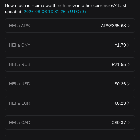
How much is Heima worth right now in other currencies? Last
updated:
2026-08-06 13:31:26（UTC+0）
HEI a ARS
ARS$395.68
HEI a CNY
¥1.79
HEI a RUB
₽21.55
HEI a USD
$0.26
HEI a EUR
€0.23
HEI a CAD
C$0.37