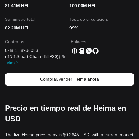
81.41M HEI
100.00M HEI
Suministro total:
Tasa de circulación:
82.20M HEI
99%
Contratos
:
Enlaces
:
0xf8f1
...
89de083
(
BNB Smart Chain (BEP20)
)
Más
Comprar/vender Heima ahora
Precio en tiempo real de Heima en
USD
The live Heima price today is $0.2645 USD, with a current market