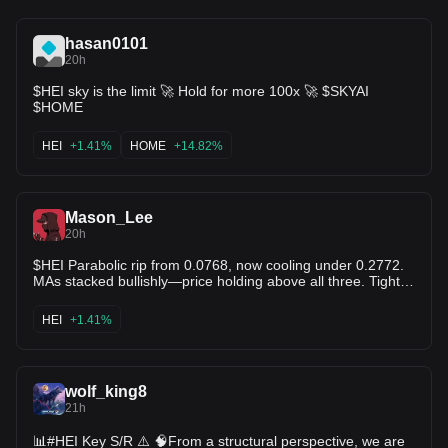
hasan0101
20h
$HEI sky is the limit 🚀 Hold for more 100x 🚀 $SKYAI
$HOME
HEI
+1.41%
HOME
+14.82%
Mason_Lee
20h
$HEI Parabolic rip from 0.0768, now cooling under 0.2772.
MAs stacked bullishly—price holding above all three. Tight
consolidation near the highs; a clean break above 0.2585
ignites the next leg, rejection sends it back to 0.2027
HEI
+1.41%
support. Momentum is extreme—tight stop essential. Entry
Zone: 0.2320 – 0.2335 TP1: 0.2585 TP2: 0.2772 TP3:
0.3000 Stop-Loss: 0.1900
wolf_king8
21h
📊#HEI Key S/R ⚠️ 🧠From a structural perspective, we are