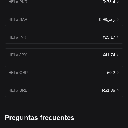
HEI a PKR
₨73.4
HEI a SAR
ر.س0.99
HEI a INR
₹25.17
HEI a JPY
¥41.74
HEI a GBP
£0.2
HEI a BRL
R$1.35
Preguntas frecuentes