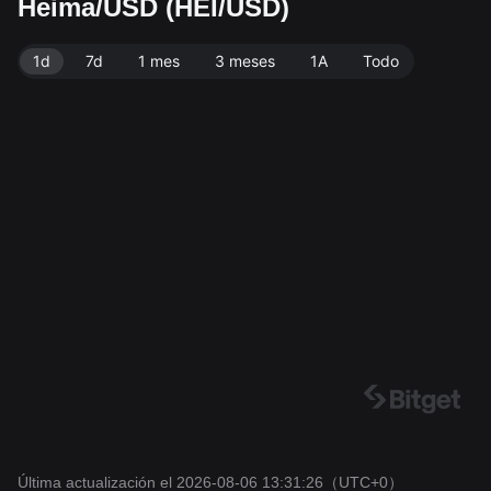
Heima/USD (HEI/USD)
de 81.41M HEI. Fuente de datos: exchange Bitget. Últ
ima actualización: 2026-08-06 13:31:26.
1d
7d
1 mes
3 meses
1A
Todo
Última actualización el 2026-08-06 13:31:26
（UTC+0）