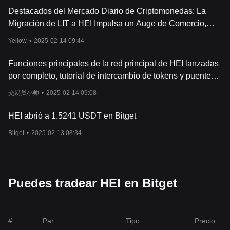
Destacados del Mercado Diario de Criptomonedas: La
Migración de LIT a HEI Impulsa un Auge de Comercio,
NOTCOIN Aumenta
Yellow
•
2025-02-14 09:44
Funciones principales de la red principal de HEI lanzadas
por completo, tutorial de intercambio de tokens y puenteo
entre cadenas publicado
交易员小帅
•
2025-02-14 09:08
HEI abrió a 1.5241 USDT en Bitget
Bitget
•
2025-02-13 08:34
Puedes tradear HEI en Bitget
#
Par
Tipo
Precio