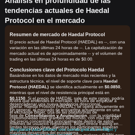
Análisis en profundidad de las
rculante de --. Fuente de datos: exchange Bitget. Últi
ma actualización: 2026-08-08 00:03:56.
tendencias actuales de Haedal
Protocol en el mercado
Resumen de mercado de Haedal Protocol
El precio actual de Haedal Protocol (HAEDAL) es --, con una
variación en las últimas 24 horas de --. La capitalización de
mercado actual es de aproximadamente -- y el volumen de
trading en las últimas 24 horas es de $0.00.
Conclusiones clave del Protocolo Haedal
Basándose en los datos de mercado más recientes y la
estructura técnica, el nivel de soporte clave para
Haedal
Protocol (HAEDAL)
se identifica actualmente en
$0.0850
,
mientras que el nivel de resistencia principal está en
$0.1150
. Si el precio de HAEDAL sale de este rango, podría
Ahora que entiendes el mercado, es hora de empezar a
desencadenar una nueva tendencia direccional.
operar. Haedal Protocol (HAEDAL) se opera activamente en
En general, el mercado se encuentra actualmente en una
el exchange Bitget, una de las plataformas de
fase de
Consolidación y Acumulación
, con la volatilidad
criptomonedas más grandes del mundo, con más de 120
del precio concentrada principalmente dentro de estos
millones de usuarios registrados. Bitget ofrece trading en
límites técnicos clave, mientras los participantes esperan
spot para HAEDAL/USDT con comisiones altamente
¡Regístrate para obtener una cuenta gratuita en Bitget y
mayores desarrollos del ecosistema.