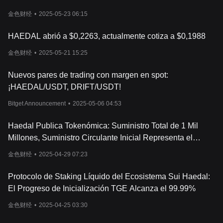
金色财经
•
2025-05-23 06:15
HAEDAL abrió a $0,2263, actualmente cotiza a $0,1988
金色财经
•
2025-05-21 15:25
Nuevos pares de trading con margen en spot:
¡HAEDAL/USDT, DRIFT/USDT!
Bitget Announcement
•
2025-05-06 04:53
Haedal Publica Tokenómica: Suministro Total de 1 Mil
Millones, Suministro Circulante Inicial Representa el
19.5% del Suministro Total
金色财经
•
2025-04-29 07:23
Protocolo de Staking Líquido del Ecosistema Sui Haedal:
El Progreso de Inicialización TGE Alcanza el 99.99%
金色财经
•
2025-04-25 03:30