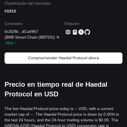
Clasificación del mercado:
•
Alianzas del ecosistema:
Las recientes integraciones con
legos de finanzas descentralizadas (DeFi) en Sui han
#1013
aumentado la utilidad de haSUI, apoyando indirectamente el
sentimiento alrededor del token nativo del protocolo.
Contratos
:
Enlaces
:
Señales de Trading
0x3D9b
...
dCa4967
Zona de Compra Potencial
(
BNB Smart Chain (BEP20)
)
• Si el precio de HAEDAL se acerca al rango de
$0.0850 -
Más
$0.0880
y muestra una vela de reversión o una señal de
rebote, podría presentar una oportunidad de compra a corto
plazo.
Comprar/vender Haedal Protocol ahora
• Si el precio supera exitosamente los
$0.1150
acompañado
de un aumento significativo en el volumen de negociación,
podría confirmar el inicio de una nueva tendencia alcista.
Escenario de Riesgo
• Si el precio de HAEDAL cae por debajo del nivel de
Precio en tiempo real de Haedal
soporte de
$0.0850
con alto volumen, el mercado podría
Protocol en USD
entrar en una fase de corrección más profunda,
potencialmente probando mínimos históricos.
Estrategia de Compra
The live Haedal Protocol price today is -- USD, with a current
Inversores Conservadores
market cap of --. The Haedal Protocol price is down by 0.00% in
• Espere a que el precio de HAEDAL retroceda hacia el nivel
the last 24 hours, and the 24-hour trading volume is $0.00. The
de soporte de
$0.0850
para entrar en posiciones por lotes.
HAEDAL/USD (Haedal Protocol to USD) conversion rate is