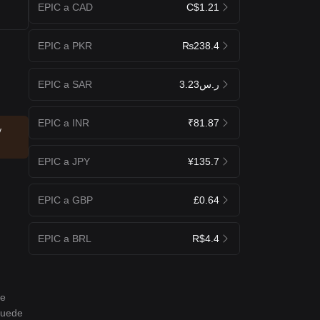
EPIC a CAD
C$1.21
EPIC a PKR
₨238.4
EPIC a SAR
ر.س3.23
EPIC a INR
₹81.87
y
EPIC a JPY
¥135.7
EPIC a GBP
£0.64
EPIC a BRL
R$4.4
de
 puede