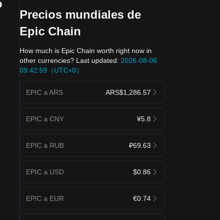
o
Precios mundiales de
Epic Chain
How much is Epic Chain worth right now in
other currencies? Last updated:
2026-08-06
09:42:59（UTC+0）
EPIC a ARS
ARS$1,286.57
EPIC a CNY
¥5.8
EPIC a RUB
₽69.63
EPIC a USD
$0.86
EPIC a EUR
€0.74