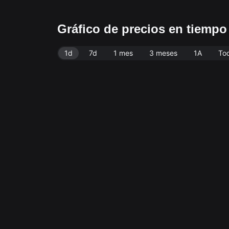
Gráfico de precios en tiempo
1d
7d
1 mes
3 meses
1A
To