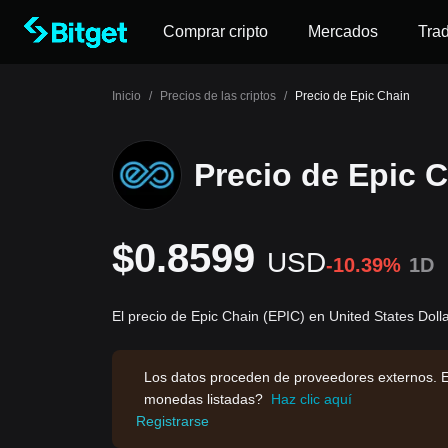
Comprar cripto
Mercados
Tra
Inicio
/
Precios de las criptos
/
Precio de Epic Chain
Precio de Epic 
$0.8599
USD
-10.39%
1D
El precio de Epic Chain (EPIC) en United States Dol
Los datos proceden de proveedores externos. E
monedas listadas?
Haz clic aquí
Registrarse