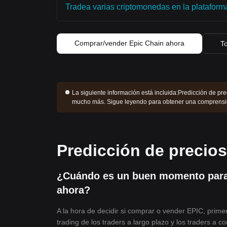
Tradea varias criptomonedas en la plataforma 
Comprar/vender Epic Chain ahora
To
La siguiente información está incluida:
Predicción de prec
mucho más. Sigue leyendo para obtener una comprensi
Predicción de precios
¿Cuándo es un buen momento para
ahora?
A la hora de decidir si comprar o vender EPIC, primer
trading de los traders a largo plazo y los traders a c