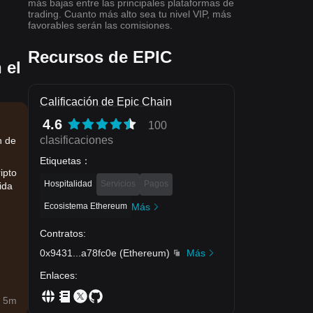
más bajas entre las principales plataformas de
trading. Cuanto más alto sea tu nivel VIP, más
favorables serán las comisiones.
Recursos de EPIC
 el
Calificación de Epic Chain
4.6
100
clasificaciones
n de
Etiquetas
：
ipto
Hospitalidad
Servicios
Pagos
ida
Ecosistema Ethereum
Más
Contratos
:
0x9431
...
a78fc0e
(
Ethereum
)
Más
Enlaces
:
 5m