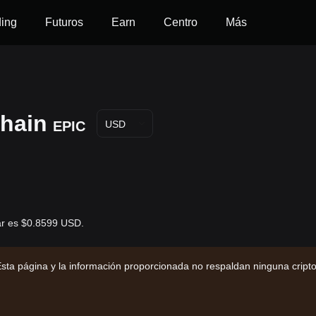
ding
Futuros
Earn
Centro
Más
Chain
EPIC
USD
lar es $0.8599 USD.
sta página y la información proporcionada no respaldan ninguna cript