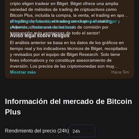
cripto eligen tradear en Bitget. Bitget ofrece una amplia
variedad de métodos de trading de criptoactivos como
Bitcoin Plus, incluida la compra, la venta, el trading en spot,
el trading de futuros, el trading on-chain y el staking.
¡Regístrate para obtener una cuenta gratuita en Bitget y
¡Además, ofrece una de las tasas de comisión por
empieza a tradear ahora mismo!
transacción más ventajosas de todo el sector!
Aviso legal sobre riesgos
El análisis anterior se basa en los datos de los gráficos en
tiempo real y los indicadores técnicos de Bitget, recopilados
y revisados por el equipo de Bitget Research. Solo tiene
fines informativos y no constituye asesoramiento de
inversión. Los precios de las criptomonedas son muy
volátiles. Toma tus decisiones de inversión en función de tu
Mostrar más
Hace 5m
tolerancia al riesgo.
Información del mercado de Bitcoin
Plus
Rendimiento del precio (24h)
24h