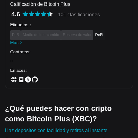
Calificación de Bitcoin Plus
4.6
101 clasificaciones
Etiquetas
：
PoS
Medio de intercambio
Reserva de valor
DeFi
Más
Contratos
:
--
Enlaces
:
¿Qué puedes hacer con cripto
como Bitcoin Plus (XBC)?
Haz depósitos con facilidad y retiros al instante