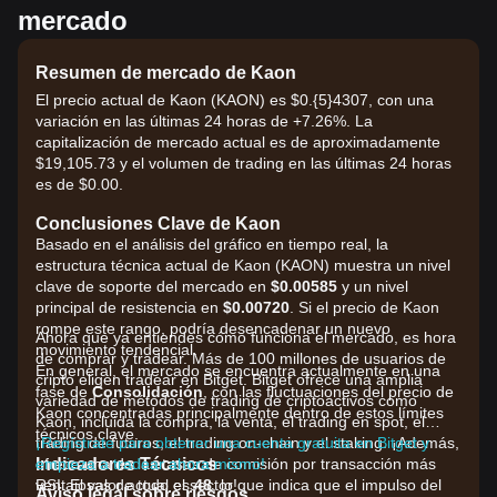
mercado
Resumen de mercado de Kaon
El precio actual de Kaon (KAON) es $0.{​5}4307, con una
variación en las últimas 24 horas de +7.26%. La
capitalización de mercado actual es de aproximadamente
$19,105.73 y el volumen de trading en las últimas 24 horas
es de $0.00.
Conclusiones Clave de Kaon
Basado en el análisis del gráfico en tiempo real, la
estructura técnica actual de Kaon (KAON) muestra un nivel
clave de soporte del mercado en
$0.00585
y un nivel
principal de resistencia en
$0.00720
. Si el precio de Kaon
rompe este rango, podría desencadenar un nuevo
Ahora que ya entiendes cómo funciona el mercado, es hora
movimiento tendencial.
de comprar y tradear. Más de 100 millones de usuarios de
En general, el mercado se encuentra actualmente en una
cripto eligen tradear en Bitget. Bitget ofrece una amplia
fase de
Consolidación
, con las fluctuaciones del precio de
variedad de métodos de trading de criptoactivos como
Kaon concentradas principalmente dentro de estos límites
Kaon, incluida la compra, la venta, el trading en spot, el
técnicos clave.
trading de futuros, el trading on-chain y el staking. ¡Además,
¡Regístrate para obtener una cuenta gratuita en Bitget y
Indicadores Técnicos
ofrece una de las tasas de comisión por transacción más
empieza a tradear ahora mismo!
RSI: El valor actual es
ventajosas de todo el sector!
48
, lo que indica que el impulso del
Aviso legal sobre riesgos