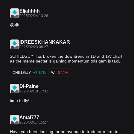
🚀 $STX $WEMIX $URO $UNI $LISTA $AGLD $XPR $DUCK
$DOGE $ANIME $CPOOL $COOKIE $DAO $KAON $BOND
Eljahhhh
$ORBS
2025/02/24 13:26
😭😭
IDREESKHANKAKAR
2025/02/23 08:27
$CHILLGUY Has broken the downtrend in 1D and 1W chart
as the meme secter is gaining momentum this gem is taking
off from here on after the settlement is done with banks now
$CHILLGUY has the backing and full suppurt of the original
CHILLGUY
+2.15%
W
-0.11%
chillguy Mr Banks. pack your bags now for this gem as
traders eyes and predicts that this is gonna be the one to
watch out for. 🚀🚀🚀🚀 $G $PRCL $ALPACA $XETA
Dl-Paine
$MCADE $BURGER $NUTS $POND $KAON $LIFEFORM
2025/02/19 17:32
$ZKL $CAKE $CATBOY $WSDM
time to fly!!!
Amal777
2025/02/17 15:27
Have you been looking for an avenue to trade or a firm to