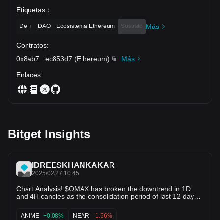
Etiquetas
：
DeFi
DAO
Ecosistema Ethereum
Sustrato
Más
Contratos
:
0x8ab7
...
ec853d7
(
Ethereum
)
Más
Enlaces
:
Bitget Insights
IDREESKHANKAKAR
2025/02/27 10:45
Chart Analysis! $OMAX has broken the downtrend in 1D
and 4H candles as the consolidation period of last 12 days
ends for $OMAX is about go bullish from now on and we
may see new all time high in near future. pack your bags
ANIME
+0.08%
NEAR
-1.56%
with $OMAX and keep holding for the moment. let's fly🚀🚀