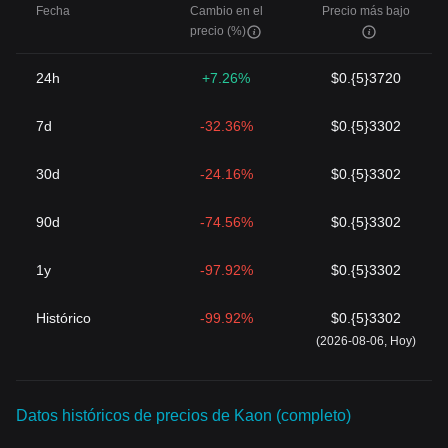
Fecha
Cambio en el
Precio más bajo
precio (%)
24h
+7.26%
$0.{5}3720
7d
-32.36%
$0.{5}3302
30d
-24.16%
$0.{5}3302
90d
-74.56%
$0.{5}3302
1y
-97.92%
$0.{5}3302
Histórico
-99.92%
$0.{5}3302
(2026-08-06, Hoy)
Datos históricos de precios de Kaon (completo)