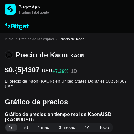
Bitget App
Trading Inteligente
Inicio
/
Precios de las criptos
/
Precio de Kaon
Precio de Kaon
KAON
$0.{5}4307
USD
+7.26%
1D
El precio de Kaon (KAON) en United States Dollar es $0.{5}4307
USD.
Gráfico de precios
Gráfico de precios en tiempo real de Kaon/USD
(KAON/USD)
1d
7d
1 mes
3 meses
1A
Todo