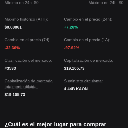
siguiente nivel de soporte objetivo podría ser
$0.00510
.
Mínimo en 24h: $0
Máximo en 24h: $0
Consenso del Mercado
Integrando el análisis de múltiples fuentes, el consenso es:
aunque Kaon puede experimentar volatilidad o
Máximo histórico (ATH):
Cambio en el precio (24h):
consolidación a corto plazo, mientras el precio mantenga su
$0.08861
+7.26%
posición por encima del soporte clave de
$0.00585
, se
espera que la tendencia a mediano plazo permanezca
Cambio en el precio (7d):
Cambio en el precio (1A):
Neutral-Positiva
.
-32.36%
-97.92%
Clasificación del mercado:
Capitalización de mercado:
#3533
$19,105.73
Capitalización de mercado
Suministro circulante:
totalmente diluida:
4.44B KAON
$19,105.73
¿Cuál es el mejor lugar para comprar