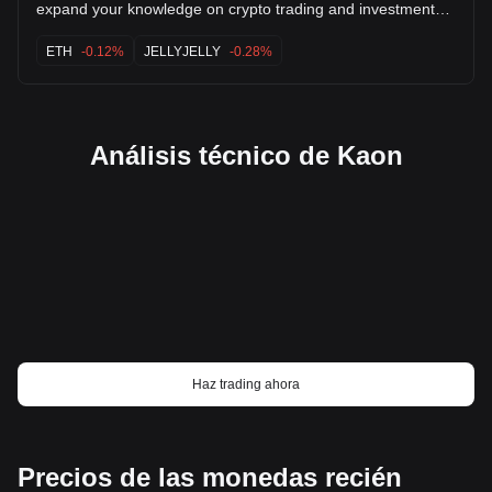
expand your knowledge on crypto trading and investment??
🚀 ( Rileygreysonfx ) the best $KAON $MELANIA $IP
$SHELL $TRUMP $BLASTUP $JAILSTOOL $JELLYJELLY
ETH
-0.12%
JELLYJELLY
-0.28%
$XRP $PEPE $ETH $ONDO $NC $BROCCOLI
Análisis técnico de Kaon
Haz trading ahora
Precios de las monedas recién