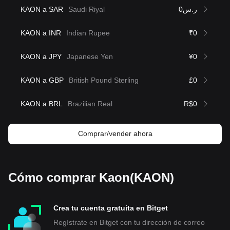
KAON a SAR
Saudi Riyal
ر.س0
KAON a INR
Indian Rupee
₹0
KAON a JPY
Japanese Yen
¥0
KAON a GBP
British Pound Sterling
£0
KAON a BRL
Brazilian Real
R$0
Comprar/vender ahora
Cómo comprar Kaon(KAON)
Crea tu cuenta gratuita en Bitget
Regístrate en Bitget con tu dirección de correo