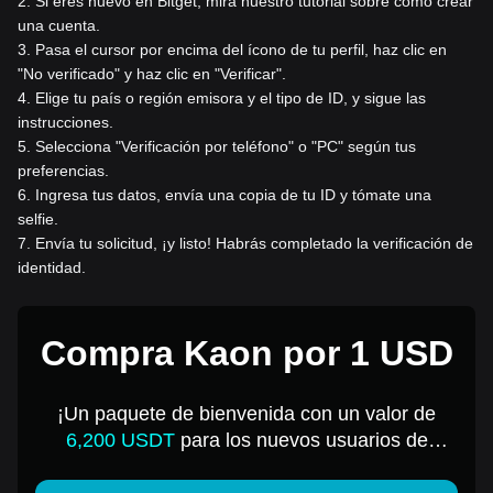
2
.
Si eres nuevo en Bitget, mira nuestro tutorial sobre cómo crear
una cuenta.
3
.
Pasa el cursor por encima del ícono de tu perfil, haz clic en
"No verificado" y haz clic en "Verificar".
4
.
Elige tu país o región emisora y el tipo de ID, y sigue las
instrucciones.
5
.
Selecciona "Verificación por teléfono" o "PC" según tus
preferencias.
6
.
Ingresa tus datos, envía una copia de tu ID y tómate una
selfie.
7
.
Envía tu solicitud, ¡y listo! Habrás completado la verificación de
identidad.
Compra Kaon por 1 USD
¡Un paquete de bienvenida con un valor de
6,200 USDT
para los nuevos usuarios de
Bitget!