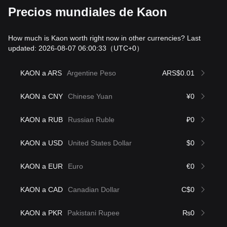
Precios mundiales de Kaon
How much is Kaon worth right now in other currencies? Last
updated: 2026-08-07 06:00:33
（UTC+0）
KAON a ARS
Argentine Peso
ARS$0.01
KAON a CNY
Chinese Yuan
¥0
KAON a RUB
Russian Ruble
₽0
KAON a USD
United States Dollar
$0
KAON a EUR
Euro
€0
KAON a CAD
Canadian Dollar
C$0
KAON a PKR
Pakistani Rupee
₨0