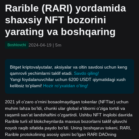
ting va boshqaring
Rarible (RARI) yordamida
shaxsiy NFT bozorini
yarating va boshqaring
2024-04-19
|
5m
Boshlovchi
Bitget kriptovalyutalar, aksiyalar va oltin savdosi uchun keng
qamrovli yechimlarni taklif etadi.
Savdo qiling!
Yangi foydalanuvchilar uchun 6200 USDT qiymatidagi xush
kelibsiz to'plami!
Hozir ro'yxatdan o'ting!
2021 yil o'zaro o'rnini bosaolmaydigan tokenlar (NFTlar) uchun
muhim lahza bo'ldi, chunki ular global e'tiborni o'ziga tortdi va
raqamli san'at landshaftini o'zgartirdi. Ushbu NFT inqilobi davrida
Rarible turli xil blokcheynlarda maxsus bozorlarni taklif qiluvchi
noyob raqib sifatida paydo bo'ldi. Uning boshqaruv tokeni, RARI,
Rarible protokolining asosiy qismi bo'lgan RARI DAOning