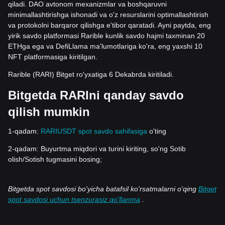
qiladi. DAO avtonom mexanizmlar va boshqaruvni
minimallashtirishga ishonadi va o'z resurslarini optimallashtirish
va protokolni barqaror qilishga e'tibor qaratadi. Ayni paytda, eng
yirik savdo platformasi Rarible kunlik savdo hajmi taxminan 20
ETHga ega va DefiLlama ma'lumotlariga ko'ra, eng yaxshi 10
NFT platformasiga kiritilgan.
Rarible (RARI) Bitget ro'yxatiga 6 Dekabrda kiritiladi.
Bitgetda RARIni qanday savdo
qilish mumkin
1-qadam:
RARIUSDT spot savdo sahifasiga
o'ting
2-qadam: Buyurtma miqdori va turini kiriting, so'ng Sotib
olish/Sotish tugmasini bosing;
Bitgetda spot savdosi bo'yicha batafsil ko'rsatmalarni o'qing ​
Bitget
spot savdosi uchun tsenzurasiz qo'llanma
.