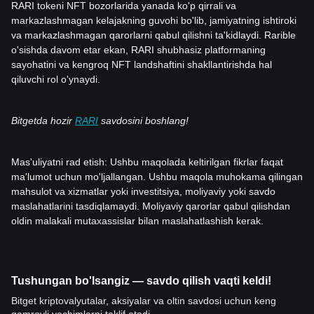
RARI tokeni NFT bozorlarida yanada ko'p qirrali va
markazlashmagan kelajakning guvohi bo'lib, jamiyatning ishtiroki
va markazlashmagan qarorlarni qabul qilishni ta'kidlaydi. Rarible
o'sishda davom etar ekan, RARI shubhasiz platformaning
sayohatini va kengroq NFT landshaftini shakllantirishda hal
qiluvchi rol o'ynaydi.
Bitgetda hozir
RARI
savdosini boshlang!
Mas'uliyatni rad etish: Ushbu maqolada keltirilgan fikrlar faqat
ma'lumot uchun mo'ljallangan. Ushbu maqola muhokama qilingan
mahsulot va xizmatlar yoki investitsiya, moliyaviy yoki savdo
maslahatlarini tasdiqlamaydi. Moliyaviy qarorlar qabul qilishdan
oldin malakali mutaxassislar bilan maslahatlashish kerak.
Tushungan bo'lsangiz — savdo qilish vaqti keldi!
Bitget kriptovalyutalar, aksiyalar va oltin savdosi uchun keng