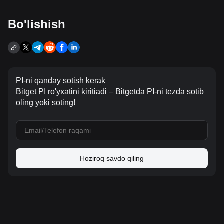
Bo'lishish
PI-ni qanday sotish kerak
Bitget PI ro'yxatini kiritiadi – Bitgetda PI-ni tezda sotib
oling yoki soting!
Hoziroq savdo qiling