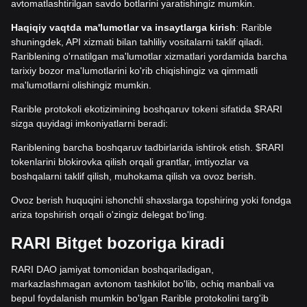
avtomatlashtirilgan savdo botlarini yaratishingiz mumkin.
Haqiqiy vaqtda ma'lumot
lar va insaytlarga kirish
: Rarible
shuningdek, API xizmati bilan tahliliy vositalarni taklif qiladi.
Rariblening o'rnatilgan ma'lumotlar xizmatlari yordamida barcha
tarixiy bozor ma'lumotlarini ko'rib chiqishingiz va qimmatli
ma'lumotlarni olishingiz mumkin.
Rarible protokoli ekotizimining boshqaruv tokeni sifatida $RARI
sizga quyidagi imkoniyatlarni beradi:
Rariblening barcha boshqaruv tadbirlarida ishtirok etish. $RARI
tokenlarini blokirovka qilish orqali grantlar, imtiyozlar va
boshqalarni taklif qilish, muhokama qilish va ovoz berish.
Ovoz berish huquqini ishonchli shaxslarga topshiring yoki fondga
ariza topshirish orqali o'zingiz delegat bo'ling.
RARI Bitget bozoriga kiradi
RARI DAO jamiyat tomonidan boshqariladigan,
markazlashmagan avtonom tashkilot bo'lib, ochiq manbali va
bepul foydalanish mumkin bo'lgan Rarible protokolini targ'ib