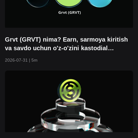
Grvt (GRVT) nima? Earn, sarmoya kiritish
va savdo uchun o'z-o'zini kastodial
platformasi
2026-07-31
|
5m