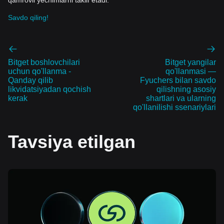
qamrovli yechimlarni taklif etadi.
Savdo qiling!
Bitget boshlovchilari
Bitget yangilar
uchun qo'llanma -
qo'llanmasi —
Qanday qilib
Fyuchers bilan savdo
likvidatsiyadan qochish
qilishning asosiy
kerak
shartlari va ularning
qo'llanilishi ssenariylari
Tavsiya etilgan