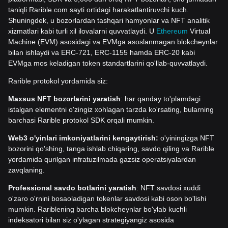
taniqli Rarible.com sayti ortidagi harakatlantiruvchi kuch.
Shuningdek, u bozorlardan tashqari hamyonlar va NFT analitik
xizmatlari kabi turli xil ilovalarni quvvatlaydi. U
Ethereum
Virtual
Machine (EVM) asosidagi va EVMga asoslanmagan blokcheynlar
bilan ishlaydi va ERC-721, ERC-1155 hamda ERC-20 kabi
EVMga mos keladigan token standartlarini qo'llab-quvvatlaydi.
Rarible protokol yordamida siz:
Maxsus NFT bozorlarini yaratish
: har qanday to'plamdagi
istalgan elementni o'zingiz xohlagan tarzda ko'rsating, bularning
barchasi Rarible protokol SDK orqali mumkin.
Web3 o'yinlari imkoniyatlarini kengaytirish:
o'yiningizga NFT
bozorini qo'shing, tanga ishlab chiqaring, savdo qiling va Rarible
yordamida qurilgan infratuzilmada gazsiz operatsiyalardan
zavqlaning.
Professional savdo botlarini yaratish
: NFT savdosi xuddi
o'zaro o'rnini bosaoladigan tokenlar savdosi kabi oson bo'lishi
mumkin. Rariblening barcha blokcheynlar bo'ylab kuchli
indeksatori bilan siz o'ylagan strategiyangiz asosida