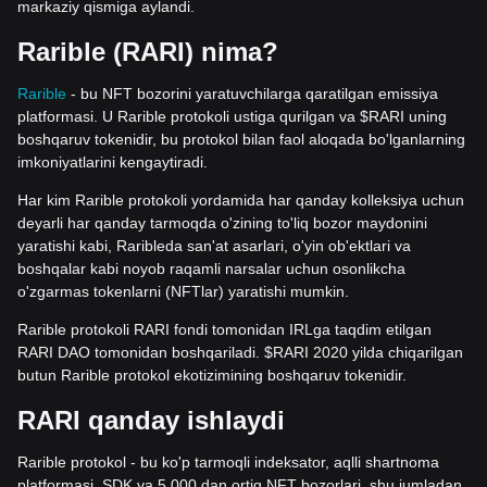
markaziy qismiga aylandi.
Rarible (RARI) nima?
Rarible
- bu NFT bozorini yaratuvchilarga qaratilgan emissiya
platformasi. U Rarible protokoli ustiga qurilgan va $RARI uning
boshqaruv tokenidir, bu protokol bilan faol aloqada bo'lganlarning
imkoniyatlarini kengaytiradi.
Har kim Rarible protokoli yordamida har qanday kolleksiya uchun
deyarli har qanday tarmoqda o'zining to'liq bozor maydonini
yaratishi kabi, Raribleda san'at asarlari, o'yin ob'ektlari va
boshqalar kabi noyob raqamli narsalar uchun osonlikcha
o'zgarmas tokenlarni (NFTlar) yaratishi mumkin.
Rarible protokoli RARI fondi tomonidan IRLga taqdim etilgan
RARI DAO tomonidan boshqariladi. $RARI 2020 yilda chiqarilgan
butun Rarible protokol ekotizimining boshqaruv tokenidir.
RARI qanday ishlaydi
Rarible protokol - bu ko'p tarmoqli indeksator, aqlli shartnoma
platformasi, SDK va 5,000 dan ortiq NFT bozorlari, shu jumladan