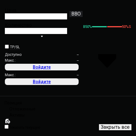
Цена
BBO
Количество
B
50
%
50
%
S
TP/SL
Доступно
--
Макс.:
--
Войдите
Макс.:
--
Войдите
Позиция
Отложенные
Активы
Закрыть все
Показать текущую