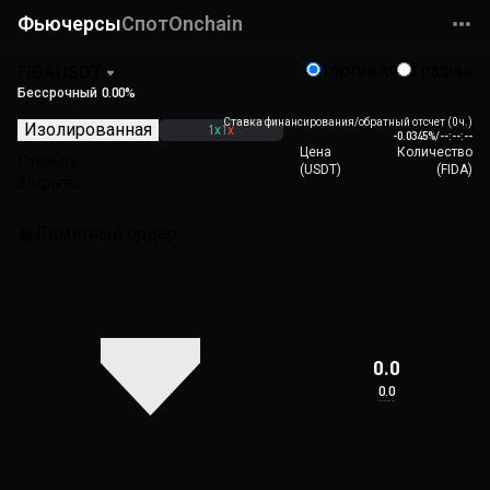
Фьючерсы
Спот
Onchain
Торговля
График
FIDAUSDT
Бессрочный
0.00%
Ставка финансирования/обратный отсчет (0 ч.)
Изолированная
1x
1x
-0.0345%
/
--:--:--
Цена
Количество
Открыть
(
USDT
)
(
FIDA
)
Закрыть
Лимитный ордер
0.0
0.0