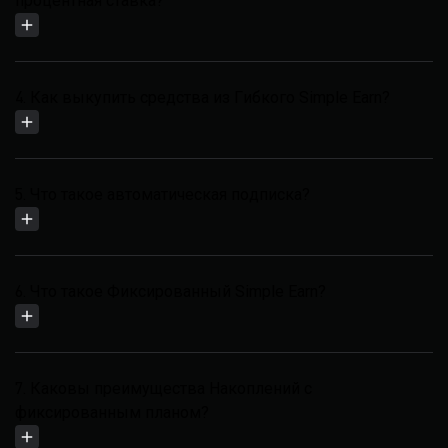
процентная ставка?
4. Как выкупить средства из Гибкого Simple Earn?
5. Что такое автоматическая подписка?
6. Что такое Фиксированный Simple Earn?
7. Каковы преимущества Накоплений с
фиксированным планом?