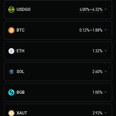
4.00%~6.32%
USDGO
BTC
0.12%~1.88%
ETH
1.32%
SOL
2.60%
BGB
1.00%
XAUT
3.93%