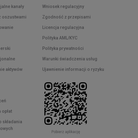
cjalne kanały
Wniosek regulacyjny
z oszustwami
Zgodność z przepisami
owanie
Licencja regulacyjna
Polityka AML/KYC
erski
Polityka prywatności
cjonalne
Warunki świadczenia usług
ie aktywów
Ujawnienie informacji o ryzyku
ceń
opłat
do składania
kowych
Pobierz aplikację