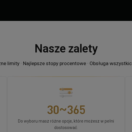
0
1
0
Nasze zalety
2
1
zne limity · Najlepsze stopy procentowe · Obsługa wszystki
0
0
3
2
1
1
4
3
2
2
5
4
~
3
0
3
6
5
4
1
4
7
6
Do wyboru masz różne opcje, które możesz w pełni
dostosować.