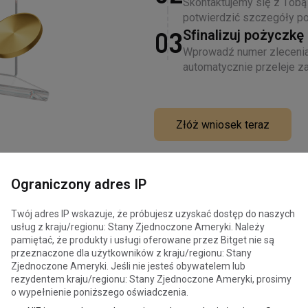
Skontaktujemy się z Tobą
potwierdzić szczegóły poż
Sfinalizuj pożyczkę
03
Wprowadź numer zlecenia
automatycznie przeleje za
Złóż wniosek teraz
Ograniczony adres IP
Twój adres IP wskazuje, że próbujesz uzyskać dostęp do naszych
usług z kraju/regionu: Stany Zjednoczone Ameryki. Należy
pamiętać, że produkty i usługi oferowane przez Bitget nie są
przeznaczone dla użytkowników z kraju/regionu: Stany
Często zadawane pytania
Zjednoczone Ameryki. Jeśli nie jesteś obywatelem lub
rezydentem kraju/regionu: Stany Zjednoczone Ameryki, prosimy
o wypełnienie poniższego oświadczenia.