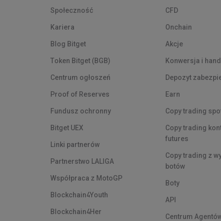
Społeczność
CFD
Kariera
Onchain
Blog Bitget
Akcje
Token Bitget (BGB)
Konwersja i hand
Centrum ogłoszeń
Depozyt zabezpi
Proof of Reserves
Earn
Fundusz ochronny
Copy trading spo
Bitget UEX
Copy trading kon
futures
Linki partnerów
Copy trading z w
Partnerstwo LALIGA
botów
Współpraca z MotoGP
Boty
Blockchain4Youth
API
Blockchain4Her
Centrum Agentó