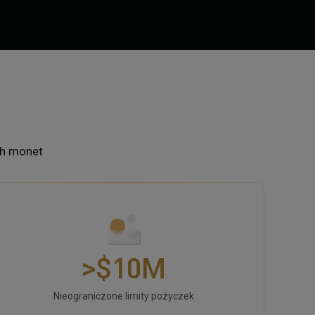
ch monet
0
>$
1
0
M
2
1
Nieograniczone limity pożyczek