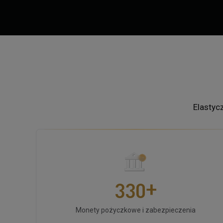
Elastyc
0
0
1
1
2
2
+
3
3
0
4
4
1
Monety pożyczkowe i zabezpieczenia