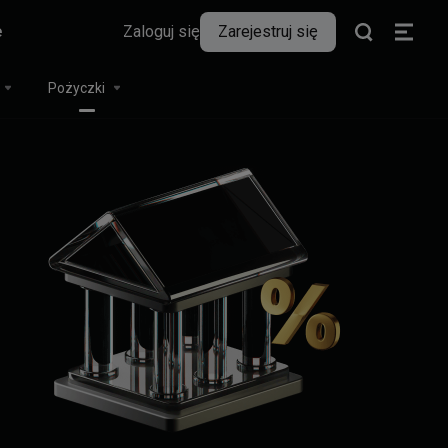
e
Zaloguj się
Zarejestruj się
Pożyczki