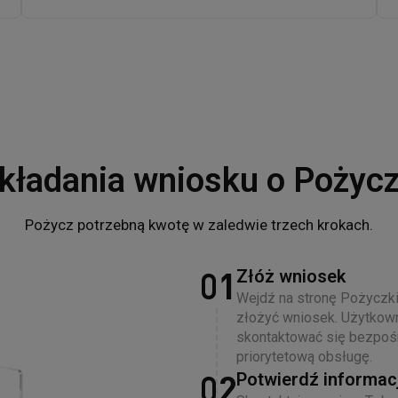
5
2
5
8
7
6
3
6
9
8
7
4
7
9
8
5
8
9
6
9
kładania wniosku o Poży
7
Pożycz potrzebną kwotę w zaledwie trzech krokach.
8
Złóż wniosek
01
9
Wejdź na stronę Pożyczki 
złożyć wniosek. Użytkow
skontaktować się bezpoś
priorytetową obsługę.
Potwierdź informac
02