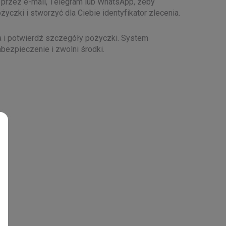
 przez e-mail, Telegram lub WhatsApp, żeby
yczki i stworzyć dla Ciebie identyfikator zlecenia.
 i potwierdź szczegóły pożyczki. System
bezpieczenie i zwolni środki.