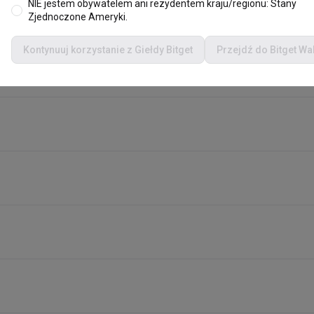
NIE jestem obywatelem ani rezydentem kraju/regionu: Stany
Zjednoczone Ameryki.
Kontynuuj korzystanie z Giełdy Bitget
Przejdź do Bitget Wal
m?