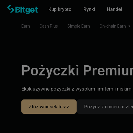
Kup krypto
Rynki
Handel
Earn
Cash Plus
Simple Earn
On-chain Earn
Pożyczki Premi
Ekskluzywne pożyczki z wysokim limitem i niski
Złóż wniosek teraz
Pożycz z numerem zle