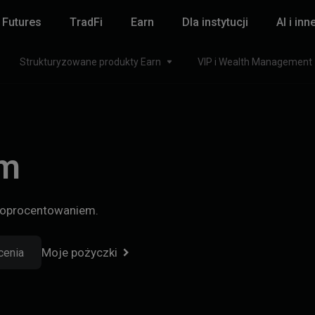
Futures
TradFi
Earn
Dla instytucji
AI i inn
Strukturyzowane produkty Earn
VIP i Wealth Management
um
m oprocentowaniem.
Moje pożyczki
cenia