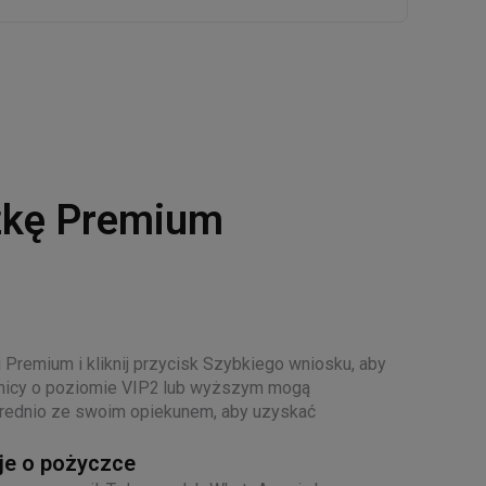
3
2
4
3
5
4
6
5
czkę Premium
7
6
8
7
9
8
9
Premium i kliknij przycisk Szybkiego wniosku, aby
nicy o poziomie VIP2 lub wyższym mogą
rednio ze swoim opiekunem, aby uzyskać
je o pożyczce