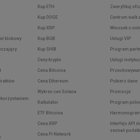
Kup ETH
Zweryfikuj ofi
Kup DOGE
Centrum walk 
Kup XRP
Wniosek o not
el blokowy
Kup BGB
Usługi VIP
eczający
Kup SHIB
Program partn
Ceny krypto
Usługi instytu
t
Cena Bitcoina
Przechowywan
traktów
Cena Ethereum
Pobierz dane
Wykres cen Solana
Promocje
ykorzystaniem
Kalkulator
Program pole
ETF Bitcoina
Harmonogram 
Cena XRP
Interfejs API 
zeznań podat
Cena Pi Network
w