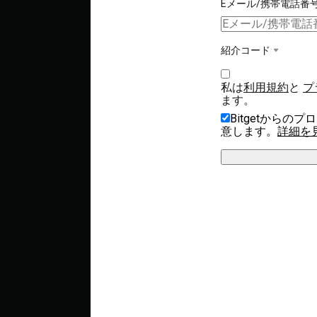
Eメール/携帯電話番
紹介コード
私は
利用規約
と 
プ
ます。
Bitgetから
意します。
詳細を