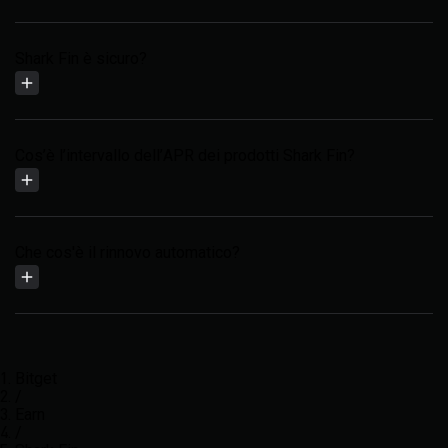
Shark Fin è sicuro?
Cos’è l’intervallo dell’APR dei prodotti Shark Fin?
Che cos'è il rinnovo automatico?
Bitget
/
Earn
/