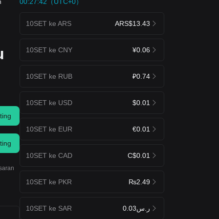
00:27:42（UTC+0）
h
10SET ke ARS
ARS$13.43
u
10SET ke CNY
¥0.06
10SET ke RUB
₽0.74
10SET ke USD
$0.01
ting
10SET ke EUR
€0.01
ting
10SET ke CAD
C$0.01
 saran
10SET ke PKR
₨2.49
10SET ke SAR
ر.س0.03