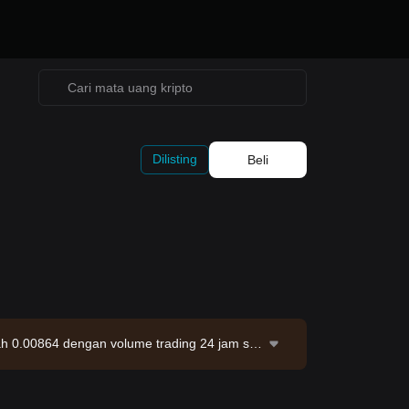
Dilisting
Beli
ah 0.00864 dengan volume trading 24 jam se
SET. Sumber data: Exchange Bitget. Terakhir