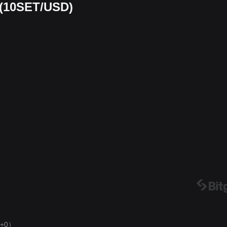
 (10SET/USD)
+0）