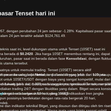
asar Tenset hari ini
957, dengan perubahan 24 jam sebesar -1.28%. Kapitalisasi pasar saat 
alam 24 jam terakhir adalah $124,761.49.
r teknis saat ini, level dukungan utama untuk Tenset (10SET) saat ini
ama berada di
$0.2420
. Jika harga 10SET menembus rentang ini, dapat
luruhan, pasar saat ini berada dalam fase
Konsolidasi
, dengan fluktu
is utama tersebut.
atnya untuk memulai trading. Tenset (10SET) secara aktif
tform mata uang kripto terbesar di dunia dengan lebih dari 120 juta
um pasar berada pada
Netral
, tanpa kendali yang jelas dari bulls maup
pot untuk 10SET/USDT dengan biaya yang sangat kompetitif, mulai dar
endukung lebih dari 1.300 mata uang kripto, termasuk Tenset, memiliki
di bawah garis nol, meskipun histogram mengindikasikan tekanan jual
diakan trading 24/7 dengan likuiditas yang dalam. Bitget secara konsi
xchange berdasarkan volume trading 10SET.
ng!
wah rata-rata bergerak 50 hari, yang mengindikasikan tren jangka
n posisinya berdekatan dengan rata-rata bergerak 20 hari,
endek.
me dan indikator teknikal Bitget, yang disusun dan ditinjau oleh tim riset
 merupakan nasihat investasi. Harga mata uang kripto sangat volatil.