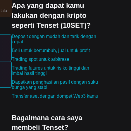
Apa yang dapat kamu
m
lalu
lakukan dengan kripto
seperti Tenset (10SET)?
Deposit dengan mudah dan tarik dengan
cepat
Beli untuk bertumbuh, jual untuk profit
Trading spot untuk arbitrase
Trading futures untuk risiko tinggi dan
imbal hasil tinggi
Dapatkan penghasilan pasif dengan suku
bunga yang stabil
ksi
san
Transfer aset dengan dompet Web3 kamu
ures
an
Bagaimana cara saya
membeli Tenset?