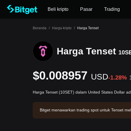
Beli kripto
Pasar
Trading
Beranda
/
Harga kripto
/
Harga Tenset
Harga Tenset
10S
$0.008957
USD
-1.28%
Harga Tenset (10SET) dalam United States Dollar a
Bitget menawarkan trading spot untuk Tenset m
besar $31,650.4. Tenset memiliki kapitalisasi p
diperbarui: 2026-08-07 00:27:42.