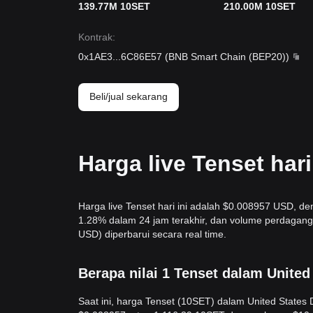
139.77M 10SET
210.00M 10SET
Kontrak
:
0x1AE3
...
6C86E57
(
BNB Smart Chain (BEP20)
)
Beli/jual sekarang
Harga live Tenset har
Harga live Tenset hari ini adalah $0.008957 USD, de
1.28% dalam 24 jam terakhir, dan volume perdagang
USD) diperbarui secara real time.
Berapa nilai 1 Tenset dalam United
Saat ini, harga Tenset (10SET) dalam United State