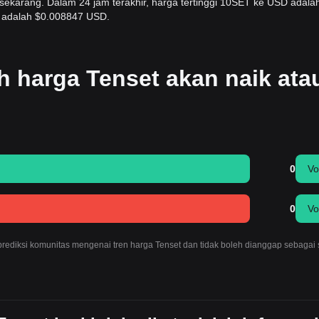
ekarang. Dalam 24 jam terakhir, harga tertinggi 10SET ke USD adala
 adalah $0.008847 USD.
 harga Tenset akan naik ata
0
Vo
0
Vo
 prediksi komunitas mengenai tren harga Tenset dan tidak boleh dianggap sebagai