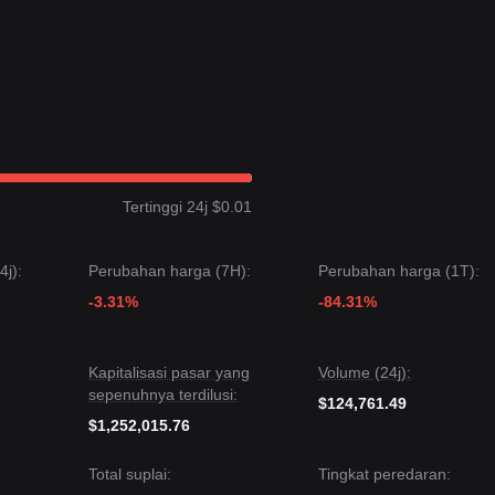
ur bullish baru dapat terbentuk.
ada di
$0.2850
.
tural kritis
$0.1800
, potensi jangka panjang untuk pemulihan ke atas
n struktur harga
Bergerak dalam Rentang (Range-bound)
selama 7 
i-hati (Cautious)
. Saat ini, pasar menunggu katalis untuk mendorong
Tertinggi 24j $0.01
20
dapat mengarah ke target
$0.2850
.
j):
Perubahan harga (7H):
Perubahan harga (1T):
50
dapat membuat harga turun menuju
$0.1600
.
-3.31%
-84.31%
 konsensusnya adalah: Meskipun Tenset mungkin mengalami volatilitas
 jangka pendek, tren jangka menengah diperkirakan tetap
Netral hin
ci di
$0.1850
.
Kapitalisasi pasar yang
Volume (24j):
sepenuhnya terdilusi:
$124,761.49
$1,252,015.76
Total suplai:
Tingkat peredaran: