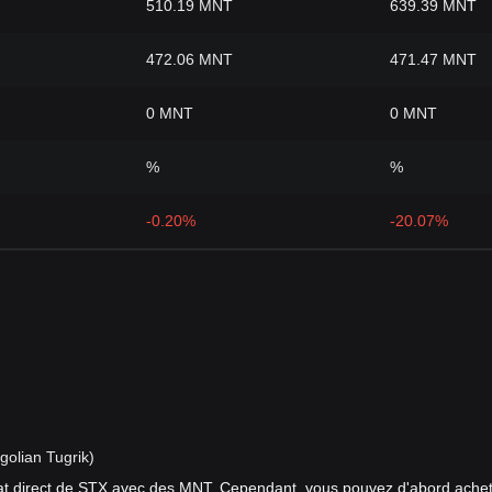
510.19 MNT
639.39 MNT
472.06 MNT
471.47 MNT
0 MNT
0 MNT
%
%
-0.20%
-20.07%
golian Tugrik)
at direct de STX avec des MNT. Cependant, vous pouvez d'abord ache