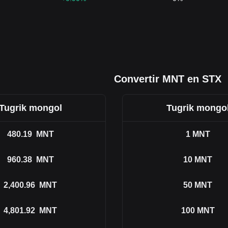
Convertir MNT en STX
Tugrik mongol
Tugrik mongo
480.19
MNT
1
MNT
960.38
MNT
10
MNT
2,400.96
MNT
50
MNT
4,801.92
MNT
100
MNT