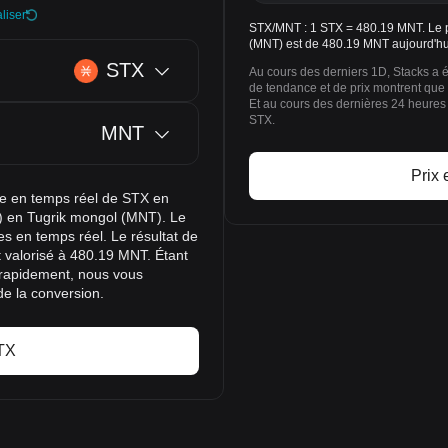
liser
STX/MNT : 1 STX = 480.19 MNT. Le p
(MNT) est de 480.19 MNT aujourd'hu
STX
Au cours des derniers 1D, Stacks a 
de tendance et de prix montrent que
Et au cours des dernières 24 heures
STX.
MNT
Prix
nge en temps réel de STX en
X) en Tugrik mongol (MNT). Le
es en temps réel. Le résultat de
 valorisé à 480.19 MNT. Étant
 rapidement, nous vous
de la conversion.
TX