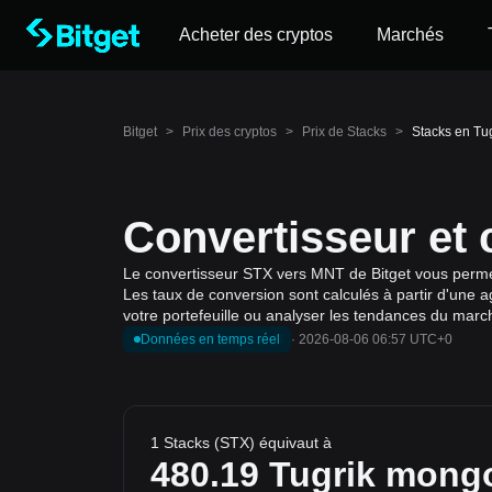
Acheter des cryptos
Marchés
Bitget
>
Prix des cryptos
>
Prix de Stacks
>
Stacks en Tu
Convertisseur et
Le convertisseur STX vers MNT de Bitget vous permet 
Les taux de conversion sont calculés à partir d'une a
votre portefeuille ou analyser les tendances du march
Données en temps réel
·
2026-08-06 06:57 UTC+0
1 Stacks (STX) équivaut à
480.19
Tugrik mong