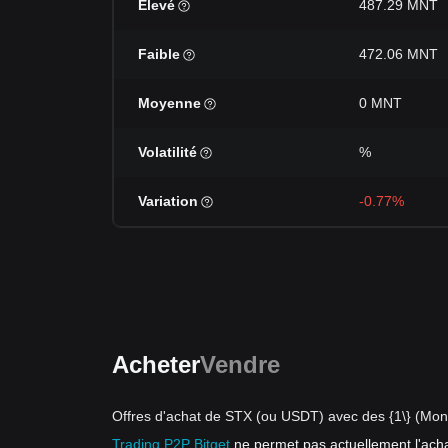
Élevé
487.29 MNT
Faible
472.06 MNT
Moyenne
0 MNT
Volatilité
%
Variation
-0.77%
Acheter
Vendre
Offres d'achat de STX (ou USDT) avec des {1\} (Mon
Trading P2P Bitget
ne permet pas actuellement l'ach