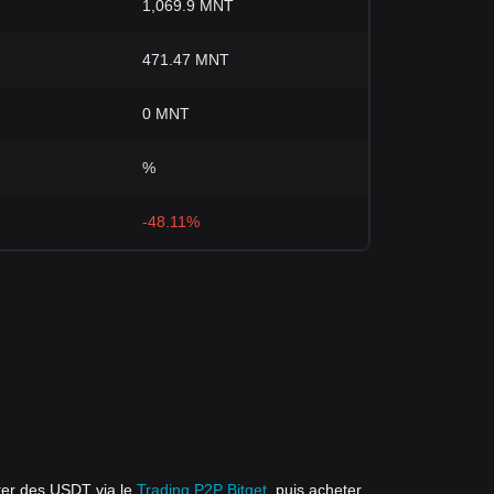
1,069.9 MNT
471.47 MNT
0 MNT
%
-48.11%
ter des USDT via le
Trading P2P Bitget
, puis acheter