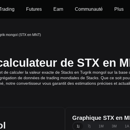
Trading
Futures
Earn
Communauté
Plus
grik mongol (STX en MNT)
 calculateur de STX en 
de calculer la valeur exacte de Stacks en Tugrik mongol sur la base de
grégation de données de trading mondiales de Stacks. Que ce soit pour 
é, notre convertisseur vous garantit des estimations précises et actual
Graphique STX en 
ol
1j
7j
1M
3M
1A