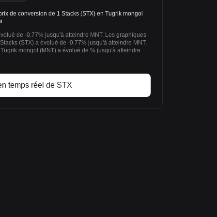
rix de conversion de 1 Stacks (STX) en Tugrik mongol
i.
évolué de -0.77% jusqu'à atteindre MNT. Les graphiques
 Stacks (STX) a évolué de -0.77% jusqu'à atteindre MNT.
 Tugrik mongol (MNT) a évolué de % jusqu'à atteindre
 en temps réel de STX