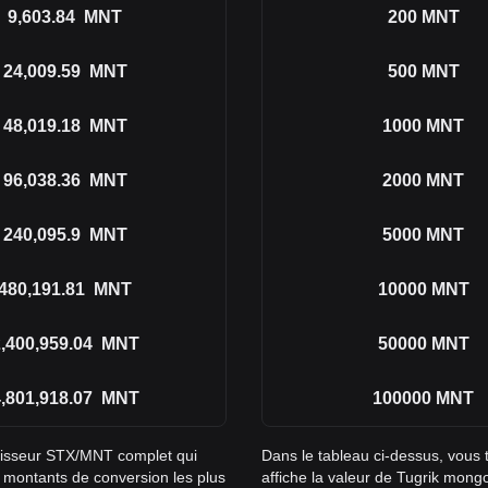
9,603.84
MNT
200
MNT
24,009.59
MNT
500
MNT
48,019.18
MNT
1000
MNT
96,038.36
MNT
2000
MNT
240,095.9
MNT
5000
MNT
480,191.81
MNT
10000
MNT
,400,959.04
MNT
50000
MNT
,801,918.07
MNT
100000
MNT
rtisseur STX/MNT complet qui
Dans le tableau ci-dessus, vous
s montants de conversion les plus
affiche la valeur de Tugrik mong