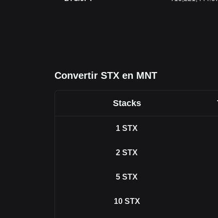
Convertir STX en MNT
Stacks
1
STX
2
STX
5
STX
10
STX