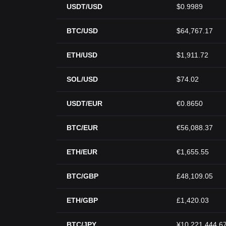
USDT/USD
$0.9989
BTC/USD
$64,767.17
ETH/USD
$1,911.72
SOL/USD
$74.02
USDT/EUR
€0.8650
BTC/EUR
€56,088.37
ETH/EUR
€1,655.55
BTC/GBP
£48,109.05
ETH/GBP
£1,420.03
BTC/JPY
¥10,221,444.6