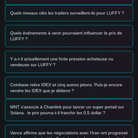
Zone d'achat potentielle
• Si le prix de Luffy approche le niveau de support de
Quels niveaux clés les traders surveillent-ils pour LUFFY ?
0,0000259 $
et affiche un signal de rebond, cela pourrait
présenter une opportunité d'achat à court terme.
• Si le prix casse au-dessus de
0,0000269 $
avec un volume
Quels événements à venir pourraient influencer le prix de
significatif, cela pourrait confirmer le début d'une nouvelle
LUFFY ?
tendance haussière.
Scénario de risque
• Si le prix de Luffy tombe en dessous de
0,0000255 $
, le
marché pourrait entrer dans une phase de correction à court
Y a-t-il actuellement une forte pression acheteuse ou
terme plus profonde, potentiellement testant le niveau de
vendeuse sur LUFFY ?
0,0000249 $
.
Stratégie d'achat
Investisseurs prudents
Coinbase retire IDEX et cinq autres jetons. Puis-je encore
• Attendez que le prix se stabilise avec succès au-dessus de
vendre les IDEX que je détiens ?
la résistance de
0,0000269 $
avant d'entrer lors d'un
nouveau test.
• Sinon, recherchez des opportunités d'achat par lots près
MNT s'associe à Chainlink pour lancer un super portail sur
de la zone de support de
0,0000259 $
.
Solana : le prix pourra-t-il franchir les 0,5 dollar ?
Investisseurs de tendance
• Si le prix franchit la barrière de
0,0000269 $
, une nouvelle
tendance haussière pourrait se former, avec un objectif de
Vance affirme que les négociations avec l'Iran ont progressé
prix initial de
0,0000274 $
.