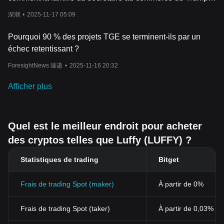
gagne-t-elle 2,5 milliards de dollars par an ?
深潮
•
2025-11-17 05:09
Pourquoi 90 % des projets TGE se terminent-ils par un
échec retentissant ?
ForesightNews 速递
•
2025-11-16 20:32
Afficher plus
Quel est le meilleur endroit pour acheter
des cryptos telles que Luffy (LUFFY) ?
Statistiques de trading
Bitget
Frais de trading Spot (maker)
À partir de 0%
Frais de trading Spot (taker)
À partir de 0,03% (