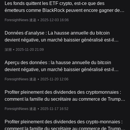
Accessibilité
Les fonds quittent les ETF crypto, est-ce que des
Le Luffy Token offre une accessibilité sans précédent à une base
émetteurs comme BlackRock peuvent encore gagner de
d'utilisateurs mondiale. Grâce à son réseau décentralisé,
l'argent ?
n'importe qui, partout dans le monde, peut investir ou trader le
ForesightNews 速递
•
2025-12-03 16:06
Luffy Token.
Perspectives D'avenir
Données d'analyse : La hausse annuelle du bitcoin
S'appuyant sur sa popularité croissante, le Luffy Token a introduit
devient négative, un marché baissier généralisé est-il
une série de projets et d'initiatives pour améliorer l'expérience
vraiment arrivé ?
utilisateur et accroître la valeur de ses jetons. Ces projets
深潮
•
2025-11-20 21:09
futuristes contribuent à renforcer sa position sur le marché et sa
croissance potentielle.
Aperçu des données : la hausse annuelle du bitcoin
En conclusion, le Luffy Token est une crypto-monnaie
devient négative, un marché baissier généralisé est-il
transformative qui combine avec brio l'innovation en matière de
vraiment arrivé ?
blockchain avec une approche user-friendly de la finance
ForesightNews 速递
•
2025-11-20 12:06
décentralisée. Que vous soyez un fan de manga ou un avide
investisseur en crypto-monnaie, le Luffy Token offre une occasion
Profiter pleinement des dividendes des cryptomonnaies :
unique d'investir dans un jeton numérique qui est à la fois
comment la famille du secrétaire au commerce de Trump
attrayant et technologiquement avancé.
gagne-t-elle 2,5 milliards de dollars par an ?
ForesightNews 速递
•
2025-11-17 16:52
Profiter pleinement des dividendes des crypto-monnaies :
comment la famille du secrétaire au commerce de Trump