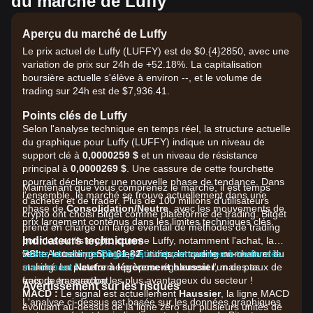
du marché de Luffy
Aperçu du marché de Luffy
Le prix actuel de Luffy (LUFFY) est de $0.{​4}2850, avec une
variation de prix sur 24h de +52.18%. La capitalisation
boursière actuelle s'élève à environ --, et le volume de
trading sur 24h est de $7,936.41.
Points clés de Luffy
Selon l'analyse technique en temps réel, la structure actuelle
du graphique pour Luffy (LUFFY) indique un niveau de
support clé à
0,0000259 $
et un niveau de résistance
principal à
0,0000269 $
. Une cassure de cette fourchette
pourrait déclencher une nouvelle phase de tendance. Dans
Maintenant que vous comprenez le marché, il est temps
l'ensemble, le marché se trouve actuellement dans une
d'acheter et de trader. Plus de 100 millions d'utilisateurs
phase de
Consolidation/Neutre
, avec les mouvements de
crypto ont choisi Bitget comme plateforme de trading. Bitget
prix largement contenus dans les limites techniques clés.
prend en charge un large éventail de méthodes de trading
Indicateurs techniques
pour les actifs crypto comme Luffy, notamment l'achat, la
RSI :
vente, le trading Spot, les Futures, le trading on-chain et le
Créez un compte Bitget gratuit et commencez à trader dès
Actuellement à
61,82
, indiquant que le momentum du
marché est
staking. La plateforme propose également l'un des taux de
maintenant !
Neutre à légèrement haussier
, mais pas
encore en surachat.
frais de transaction les plus avantageux du secteur !
Avertissement sur les risques
MACD :
Le signal est actuellement
Haussier
, la ligne MACD
L'analyse ci-dessus est basée sur les données graphiques
évoluant au-dessus de la ligne zéro sur plusieurs unités de