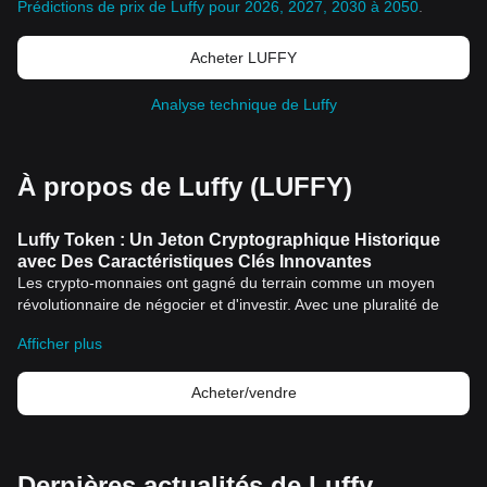
Prédictions de prix de Luffy pour 2026, 2027, 2030 à 2050
.
Acheter LUFFY
Analyse technique de Luffy
À propos de Luffy (LUFFY)
Luffy Token : Un Jeton Cryptographique Historique
avec Des Caractéristiques Clés Innovantes
Les crypto-monnaies ont gagné du terrain comme un moyen
révolutionnaire de négocier et d'investir. Avec une pluralité de
jetons numériques à choisir, un jeton qui a constamment attiré
Afficher plus
l'attention de la communauté est le Luffy Token. Avec son
pedigree technologique impressionnant et son approche
innovante envers la finance décentralisée, le Luffy Token
Acheter/vendre
continue de briser les frontières et d'établir de nouveaux
standards dans le monde fascinant de la crypto-monnaie.
Histoire du Jeton Luffy
L'origine du Luffy Token est aussi captivante que sa performance
Dernières actualités de Luffy