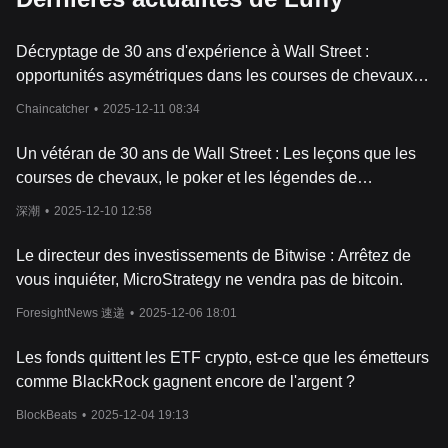
technologique. Inspiré par le populaire personnage de manga
'Monkey D. Luffy' de One Piece, ce jeton crypto a été conçu pour
Décryptage de 30 ans d'expérience à Wall Street :
capturer l'esprit d'aventure et d'innovation qui ont fait la
renommée de ce personnage.
opportunités asymétriques dans les courses de chevaux,
Lancé en 2021, le Luffy Token a rapidement gagné en popularité
le poker et le bitcoin
Chaincatcher
•
2025-12-11 08:34
en raison de ses arguments de vente uniques et de son
approche novatrice en matière d'investissement et de finance
décentralisée.
Un vétéran de 30 ans de Wall Street : Les leçons que les
Caractéristiques Principales du Luffy Token
courses de chevaux, le poker et les légendes de
Le Luffy Token apporte une série d'innovations remarquables à
l’investissement m’ont apprises sur le bitcoin
l'industrie des crypto-monnaies. Voici quelques-unes de ses
深潮
•
2025-12-10 12:58
caractéristiques clés :
Décentralisation
Le directeur des investissements de Bitwise : Arrêtez de
Luffy Token est une crypto-monnaie totalement décentralisée, ce
vous inquiéter, MicroStrategy ne vendra pas de bitcoin.
qui signifie qu'aucune entité unique ne contrôle le réseau. Cela
confère à ses utilisateurs une plus grande liberté et une plus
ForesightNews 速递
•
2025-12-06 18:01
grande sécurité.
Sécurité
Les fonds quittent les ETF crypto, est-ce que les émetteurs
Avec l'utilisation de la technologie blockchain, le Luffy Token offre
comme BlackRock gagnent encore de l'argent ?
une sécurité inégalée pour ses utilisateurs. Chaque transaction
est enregistrée de manière transparente sur la blockchain, ce qui
BlockBeats
•
2025-12-04 19:13
rend pratiquement impossible toute manipulation ou fraude.