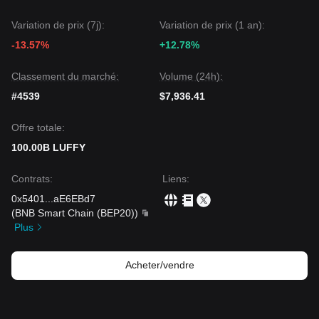
Variation de prix (7j):
Variation de prix (1 an):
-13.57%
+12.78%
Classement du marché:
Volume (24h):
#4539
$7,936.41
Offre totale:
100.00B LUFFY
Contrats
:
Liens
:
0x5401
...
aE6EBd7
(
BNB Smart Chain (BEP20)
)
Plus
Acheter/vendre