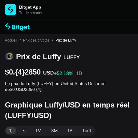
Bitget App
Trade smarter
Accueil
/
Prix des cryptos
/
Prix de Luffy
Prix de Luffy
LUFFY
$0.{4}2850
USD
+52.18%
1D
Le prix de Luffy (LUFFY) en United States Dollar est
de$0.USD2850 {4}.
Graphique Luffy/USD en temps réel
(LUFFY/USD)
1j
7j
1M
3M
1A
Tout