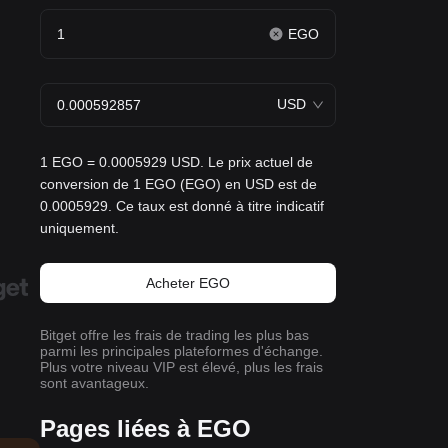
EGO
USD
1 EGO = 0.0005929 USD. Le prix actuel de
conversion de 1 EGO (EGO) en USD est de
0.0005929. Ce taux est donné à titre indicatif
uniquement.
Acheter EGO
Bitget offre les frais de trading les plus bas
parmi les principales plateformes d'échange.
Plus votre niveau VIP est élevé, plus les frais
sont avantageux.
Pages liées à EGO