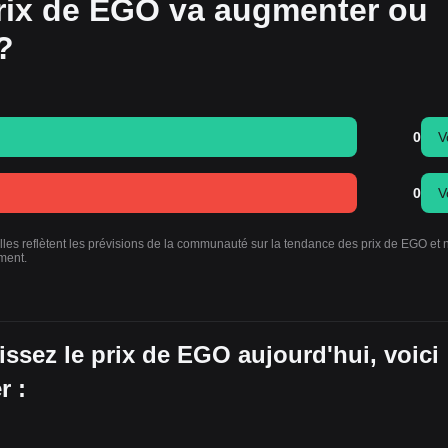
rix de EGO va augmenter ou
?
0
V
0
V
lles reflètent les prévisions de la communauté sur la tendance des prix de EGO et 
ment.
ssez le prix de EGO aujourd'hui, voici
r :