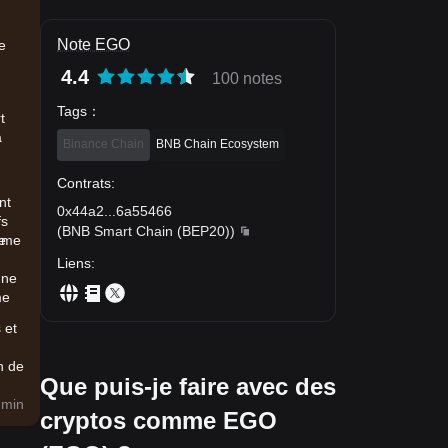
Note EGO
e
4.4
100 notes
Tags
：
t
a
Binance Chain
BNB Chain Ecosystem
Contrats
:
nt
0x44a2
...
6a55466
fs
(
BNB Smart Chain (BEP20)
)
orme
e
Liens
:
une
me
 et
n de
Que puis-je faire avec des
5 min
cryptos comme EGO
 des