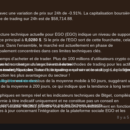
ec une variation de prix sur 24h de -0.91%. La capitalisation boursièr
me de trading sur 24h est de $58,714.88.
ructure technique actuelle pour EGO (EGO) indique un niveau de suppor
ce principal à
0,0280 $
. Si le prix de l'EGO sort de cette fourchette, cel
ce. Dans l'ensemble, le marché est actuellement en phase de
ncipalement concentrées dans ces limites techniques clés.
mps d'acheter et de trader. Plus de 100 millions d'utilisateurs crypto o
prend en charge un large éventail de méthodes de trading pour les acti
 que le momentum du marché est
neutre
.
trading Spot, les Futures, le trading on-chain et le staking. La platef
isement haussier
, avec l'histogramme qui se raccourcit près de la lign
ction les plus avantageux du secteur !
ader dès maintenant !
nt légèrement en dessous de la moyenne mobile à 50 jours, suggérant 
 de la moyenne à 200 jours, ce qui indique que la tendance à long ter
hiques en temps réel et les indicateurs techniques de Bitget, compilés
rnie à titre indicatif uniquement et ne constitue pas un conseil en
ont principalement influencés par les facteurs suivants :
rès volatils. Veuillez prendre vos décisions d'investissement en fonctio
 à jour concernant l'intégration de la plateforme sociale EGO et les
nt la demande organique.
Il y a 
 volume de trading dans les pools décentralisés suggère une rotation
 intermédiaire.