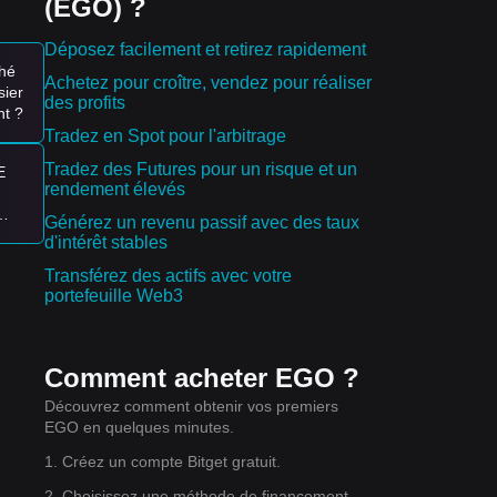
(EGO) ?
des
Déposez facilement et retirez rapidement
hé
Achetez pour croître, vendez pour réaliser
es à
sier
des profits
t ?
Tradez en Spot pour l'arbitrage
at à
Tradez des Futures pour un risque et un
E
ait
rendement élevés
Générez un revenu passif avec des taux
1,8
d'intérêt stables
Transférez des actifs avec votre
s
portefeuille Web3
il
Comment acheter EGO ?
nt
Découvrez comment obtenir vos premiers
EGO en quelques minutes.
1. Créez un compte Bitget gratuit.
2. Choisissez une méthode de financement.