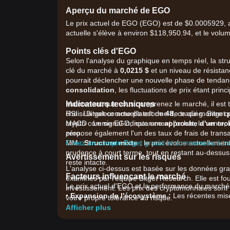
Aperçu du marché de EGO
Le prix actuel de EGO (EGO) est de $0.0005929, av
actuelle s'élève à environ $118,950.94, et le volu
Points clés d'EGO
Selon l'analyse du graphique en temps réel, la st
clé du marché à
0,0215 $
et un niveau de résistan
pourrait déclencher une nouvelle phase de tendan
consolidation
, les fluctuations de prix étant pri
Indicateurs techniques
Maintenant que vous comprenez le marché, il est te
RSI : La valeur actuelle est de
choisi Bitget comme plateforme de trading. Bitget 
48
, ce qui montre
MACD : Le signal indique une
crypto comme EGO, notamment l'achat, la vente, le 
approche d'un cro
zéro.
propose également l'un des taux de frais de transa
MM :
Créez un compte Bitget gratuit et commencez à tr
Structure mixte
; le prix évolue actuelleme
prudence à court terme, tout en restant au-dessus
Avertissement sur les risques
reste intacte.
L'analyse ci-dessus est basée sur les données grap
Facteurs influençant le marché
examinés par l'équipe Bitget Research. Elle est fou
Le prix actuel d'EGO et la performance du marché s
investissement. Les prix des cryptomonnaies sont t
•
Expansion de l'écosystème :
Les récentes mises
votre propre tolérance au risque.
incitations pour l'économie des créateurs stimule
Afficher plus
•
Déplacements de liquidités :
L'augmentation du
capitaux vers les jetons utilitaires de capitalisation