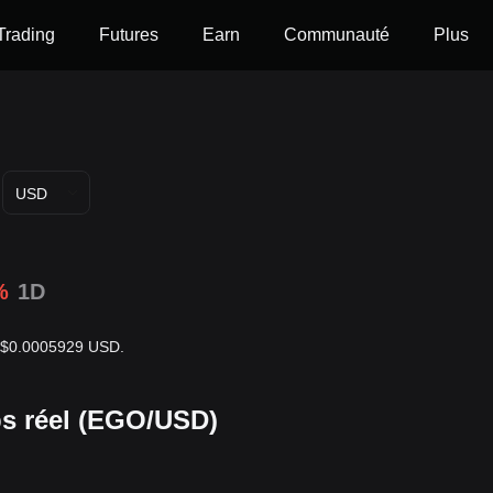
Trading
Futures
Earn
Communauté
Plus
USD
%
1D
de$0.0005929 USD.
s réel (EGO/USD)