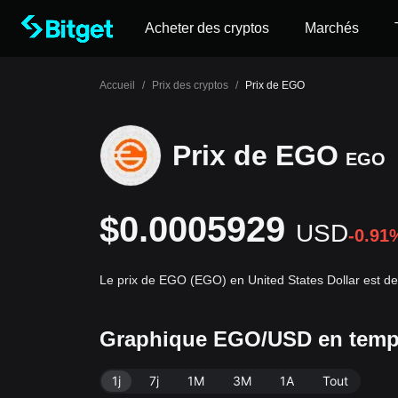
Acheter des cryptos
Marchés
Accueil
/
Prix des cryptos
/
Prix de EGO
Prix de EGO
EGO
$0.0005929
USD
-0.91
Le prix de EGO (EGO) en United States Dollar est 
Graphique EGO/USD en temp
1j
7j
1M
3M
1A
Tout