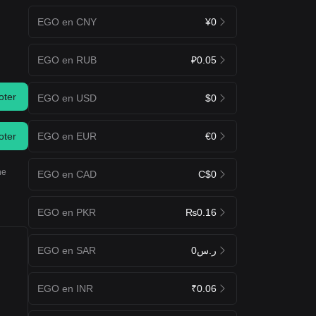
EGO en CNY
¥0
EGO en RUB
₽0.05
oter
EGO en USD
$0
EGO en EUR
€0
oter
ne
EGO en CAD
C$0
EGO en PKR
₨0.16
EGO en SAR
ر.س0
EGO en INR
₹0.06