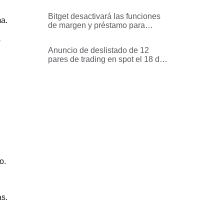
servicios relacionados
Bitget desactivará las funciones
ma.
de margen y préstamo para
determinadas monedas en la
s
Cuenta de Trading Unificada
Anuncio de deslistado de 12
pares de trading en spot el 18 de
junio de 2026
o.
as.