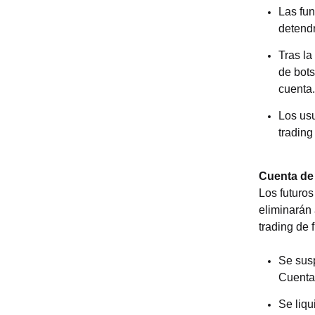
Las fun
detendr
Tras la
de bots
cuenta.
Los usu
trading
Cuenta de
Los futuro
eliminarán
trading de
Se sus
Cuenta 
Se liqu