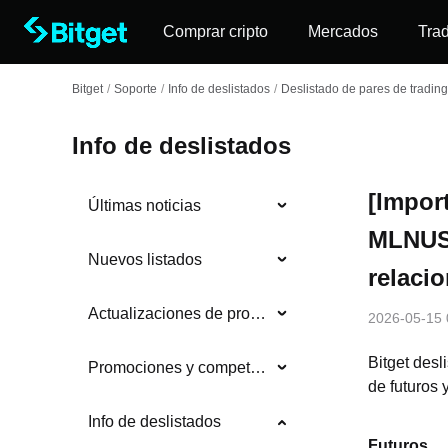
Comprar cripto
Mercados
Tra
Bitget
/
Soporte
/
Info de deslistados
/
Deslistado de pares de trading
Info de deslistados
[Import
Últimas noticias
MLNUSD
Nuevos listados
relaci
Actualizaciones de productos
2026-05-15 
Bitget des
Promociones y competencias de trading
de futuros
Info de deslistados
Futuros