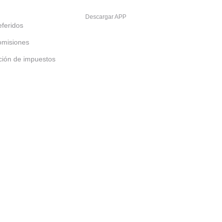
Descargar APP
feridos
omisiones
ción de impuestos