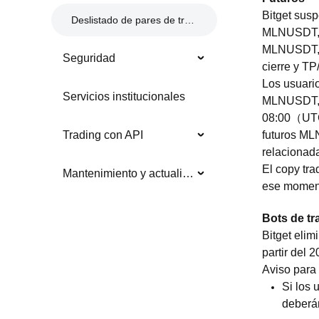
Bitget susp
Deslistado de pares de trading
MLNUSDT,A
MLNUSDT,AT
Seguridad
cierre y TP
Los usuari
Servicios institucionales
MLNUSDT,A
08:00（UTC+
futuros ML
Trading con API
relacionada
El copy tra
Mantenimiento y actualización del sistema
ese momen
Bots de tr
Bitget eli
partir del
Aviso para 
Si los 
deberán