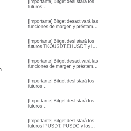
[Importante] Bitget deslistará los
ACX/USDT, HFT/USDT,
futuros
VANRY/USDT
VANRYUSDT,HFTUSDT,ACXUS
DT y los servicios relacionados
[Importante] Bitget desactivará las
funciones de margen y préstamo
para determinadas monedas en
la Cuenta de Trading Unificada
[Importante] Bitget deslistará los
futuros TKOUSDT,EHUSDT y los
servicios relacionados
[Importante] Bitget desactivará las
funciones de margen y préstamo
n
para determinadas monedas en
la Cuenta de Trading Unificada
[Importante] Bitget deslistará los
futuros
TRXUSD,BCHUSD,AAVEUSD,S
UIUSD,XLMUSD y los servicios
[Importante] Bitget deslistará los
relacionados
futuros
LTCUSD,DOTUSD,UNIUSD,FIL
USD,ETCUSD y los servicios
[Importante] Bitget deslistará los
relacionados
futuros IPUSDT,IPUSDC y los