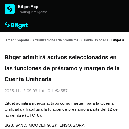
Bitget App
Trading Inteligente
Bitget
/
Soporte
/
Actualizaciones de productos
/
Cuenta unificada
/
Bitget adm
Bitget admitirá activos seleccionados en
las funciones de préstamo y margen de la
Cuenta Unificada
2025-11-12 09:03
0
557
Bitget admitirá nuevos activos como margen para la Cuenta
Unificada y habilitará la función de préstamo a partir del 12 de
noviembre (UTC+8):
BGB, SAND, MOODENG, ZK, ENSO, ZORA