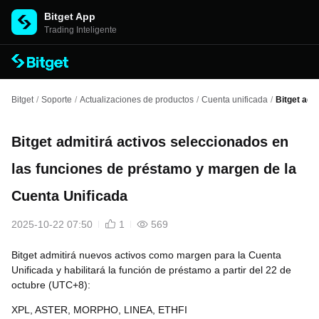
Bitget App
Trading Inteligente
Bitget
/
Soporte
/
Actualizaciones de productos
/
Cuenta unificada
/
Bitget adm
Bitget admitirá activos seleccionados en
las funciones de préstamo y margen de la
Cuenta Unificada
2025-10-22 07:50
1
569
Bitget admitirá nuevos activos como margen para la Cuenta
Unificada y habilitará la función de préstamo a partir del 22 de
octubre (UTC+8):
XPL, ASTER, MORPHO, LINEA, ETHFI