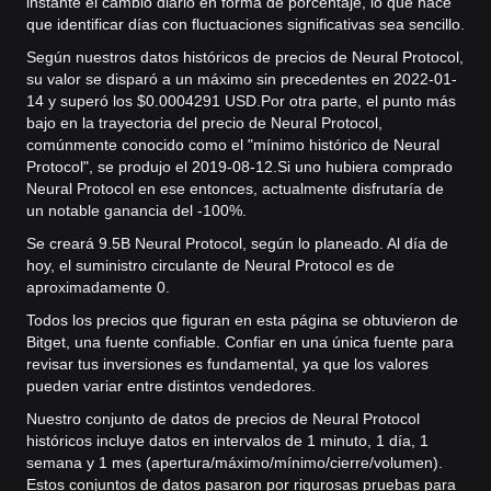
instante el cambio diario en forma de porcentaje, lo que hace
que identificar días con fluctuaciones significativas sea sencillo.
Según nuestros datos históricos de precios de Neural Protocol,
su valor se disparó a un máximo sin precedentes en 2022-01-
14 y superó los $0.0004291 USD.
Por otra parte, el punto más
bajo en la trayectoria del precio de Neural Protocol,
comúnmente conocido como el "mínimo histórico de Neural
Protocol", se produjo el 2019-08-12.
Si uno hubiera comprado
Neural Protocol en ese entonces, actualmente disfrutaría de
un notable ganancia del -100%.
Se creará 9.5B Neural Protocol, según lo planeado. Al día de
hoy, el suministro circulante de Neural Protocol es de
aproximadamente 0.
Todos los precios que figuran en esta página se obtuvieron de
Bitget, una fuente confiable. Confiar en una única fuente para
revisar tus inversiones es fundamental, ya que los valores
pueden variar entre distintos vendedores.
Nuestro conjunto de datos de precios de Neural Protocol
históricos incluye datos en intervalos de 1 minuto, 1 día, 1
semana y 1 mes (apertura/máximo/mínimo/cierre/volumen).
Estos conjuntos de datos pasaron por rigurosas pruebas para