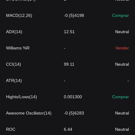
MACD(12,26)
-0.{5}4198
Comprar
ADX(14)
12.51
Neutral
Williams %R
-
Vender
CCI(14)
99.11
Neutral
ATR(14)
-
-
Hights/Lows(14)
0.001300
Comprar
Awesome Oscillator(14)
-0.{5}6283
Neutral
ROC
6.44
Neutral